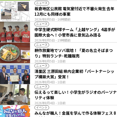
ニュース
板倉地区公民館 電気室付近で不審火発生 去年
12月にも同様の事案
2026年8月5日
- 16時間前
ニュース
中学生硬式野球チーム「上越ヤング」4選手が
国際大会へ！小菅市長に意気込み語る
2026年8月5日
- 19時間前
ニュース
耕作放棄地でソバ栽培！「夏の名立そばまつ
り」特別ランチ･乾麺販売
2026年8月5日
- 1日前
ニュース
清里区 三原田組 県内企業初「パートナーシッ
プ構築大賞」受賞！
2026年8月4日
- 1日前
ニュース
伝えるって楽しい！小学生がラジオのパーソナ
リティ体験
2026年8月4日
- 1日前
イベント
みんなが職人！金属を学んで作る体験フェス 8