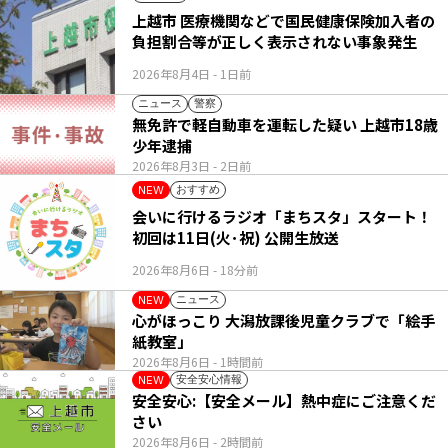
上越市 医療機関などで国民健康保険加入者の
負担割合等が正しく表示されない事象発生
2026年8月4日
- 1日前
ニュース
警察
無免許で軽自動車を運転した疑い 上越市18歳
少年逮捕
2026年8月3日
- 2日前
おすすめ
NEW
会いに行けるラジオ「まちスタ」スタート！
初回は11日(火･祝) 公開生放送
2026年8月6日
- 18分前
ニュース
NEW
心がほっこり 大潟放課後児童クラブで「絵手
紙教室」
2026年8月6日
- 1時間前
安全安心情報
NEW
安全安心:【安全メール】熱中症にご注意くだ
さい
2026年8月6日
- 2時間前