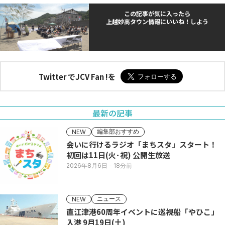
この記事が気に入ったら
上越妙高タウン情報にいいね！しよう
Twitter でJCV Fan !を
最新の記事
編集部おすすめ
NEW
会いに行けるラジオ「まちスタ」スタート！
初回は11日(火･祝) 公開生放送
2026年8月6日
- 18分前
ニュース
NEW
直江津港60周年イベントに巡視船「やひこ」
入港 9月19日(土)