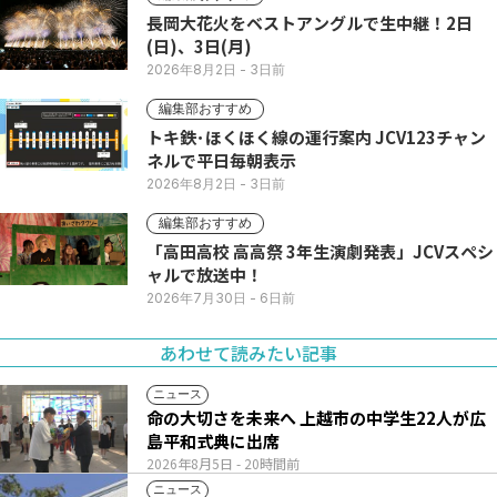
長岡大花火をベストアングルで生中継！2日
(日)、3日(月)
2026年8月2日
- 3日前
編集部おすすめ
トキ鉄･ほくほく線の運行案内 JCV123チャン
ネルで平日毎朝表示
2026年8月2日
- 3日前
編集部おすすめ
「高田高校 高高祭 3年生演劇発表」JCVスペシ
ャルで放送中！
2026年7月30日
- 6日前
あわせて読みたい記事
ニュース
命の大切さを未来へ 上越市の中学生22人が広
島平和式典に出席
2026年8月5日
- 20時間前
ニュース