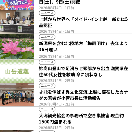
日(土)、9日(土)開催
2026年8月4日
- 1日前
ニュース
上越から世界へ「メイド･イン上越」新たに5
品認証
2026年8月4日
- 1日前
ニュース
新潟県を含む北陸地方「梅雨明け」 去年より
36日遅い
2026年8月4日
- 1日前
ニュース
妙高山登山で足滑らせ頭部から出血 滋賀県在
住60代女性を救助 命に別状なし
2026年8月4日
- 2日前
ニュース
才能を伸ばす異文化交流 上越に滞在したカナ
ダの若者が小菅市長に活動報告
2026年8月4日
- 2日前
ニュース
大潟観光協会の事務所で空き巣被害 現金約
1500円盗まれる
2026年8月3日
- 2日前