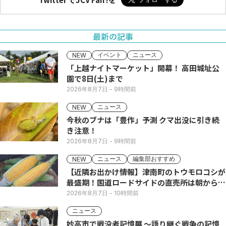
最新の記事
イベント
ニュース
NEW
「上越ナイトマーケット」開幕！ 高田城址公
園で8日(土)まで
2026年8月7日
- 9時間前
ニュース
NEW
今秋のブナは「豊作」予測 クマ出没に引き続
き注意！
2026年8月7日
- 9時間前
ニュース
編集部おすすめ
NEW
【近隣お出かけ情報】津南町のトウモロコシが
最盛期！国道ロードサイドの直売所は朝から長
い列
2026年8月7日
- 10時間前
ニュース
妙高市で戦没者記憶展 ～語り継ぐ戦争の記憶