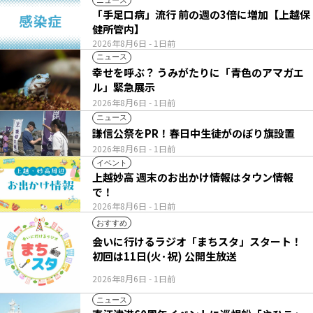
「手足口病」流行 前の週の3倍に増加【上越保
健所管内】
2026年8月6日
- 1日前
ニュース
幸せを呼ぶ？ うみがたりに「青色のアマガエ
ル」緊急展示
2026年8月6日
- 1日前
ニュース
謙信公祭をPR！春日中生徒がのぼり旗設置
2026年8月6日
- 1日前
イベント
上越妙高 週末のお出かけ情報はタウン情報
で！
2026年8月6日
- 1日前
おすすめ
会いに行けるラジオ「まちスタ」スタート！
初回は11日(火･祝) 公開生放送
2026年8月6日
- 1日前
ニュース