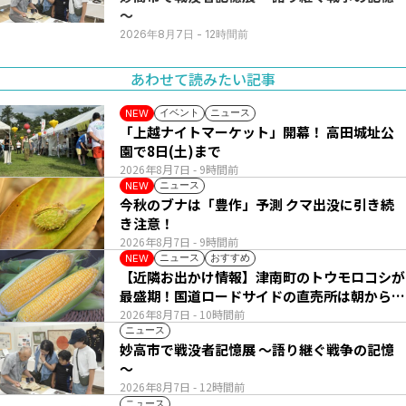
～
2026年8月7日
- 12時間前
あわせて読みたい記事
イベント
ニュース
NEW
「上越ナイトマーケット」開幕！ 高田城址公
園で8日(土)まで
2026年8月7日
- 9時間前
ニュース
NEW
今秋のブナは「豊作」予測 クマ出没に引き続
き注意！
2026年8月7日
- 9時間前
ニュース
おすすめ
NEW
【近隣お出かけ情報】津南町のトウモロコシが
最盛期！国道ロードサイドの直売所は朝から長
い列
2026年8月7日
- 10時間前
ニュース
妙高市で戦没者記憶展 ～語り継ぐ戦争の記憶
～
2026年8月7日
- 12時間前
ニュース