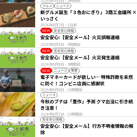
2026年8月8日
- 2時間前
グルメ
ニュース
新グルメ誕生「３色おにぎり」 3商工会議所 ×
いっさく
2026年8月7日
- 1日前
安全安心情報
NEW
安全安心:【安全メール】火災誤報連絡
2026年8月8日
- 3時間前
安全安心情報
NEW
安全安心:【安全メール】火災発生連絡
2026年8月8日
- 3時間前
ニュース
警察
NEW
電子マネーカードが欲しい… 特殊詐欺を未然
に防ぐ！コンビニ店員に感謝状
2026年8月8日
- 10時間前
ニュース
今秋のブナは「豊作」予測 クマ出没に引き続
き注意！
2026年8月7日
- 23時間前
安全安心情報
安全安心:【安全メール】行方不明者情報の解
除