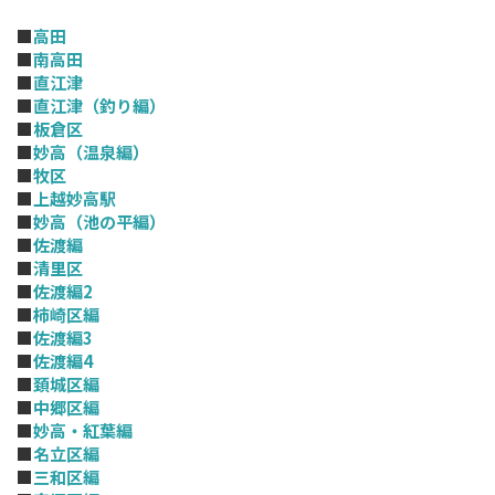
■
高田
■
南高田
■
直江津
■
直江津（釣り編）
■
板倉区
■
妙高（温泉編）
■
牧区
■
上越妙高駅
■
妙高（池の平編）
■
佐渡編
■
清里区
■
佐渡編2
■
柿崎区編
■
佐渡編3
■
佐渡編4
■
頚城区編
■
中郷区編
■
妙高・紅葉編
■
名立区編
■
三和区編