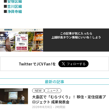
■
安塚区編
■
吉川区編
■
浄興寺編
この記事が気に入ったら
上越妙高タウン情報にいいね！しよう
Twitter でJCV Fan !を
最新の記事
ニュース
NEW
大島区で「むらづくり」！ 移住・定住促進プ
ロジェクト 成果発表会
2026年8月8日
- 2時間前