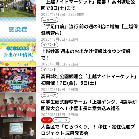
「上越ナイトマーケット」開幕！ 高田城址公
園で8日(土)まで
2026年8月7日
- 23時間前
ニュース
「手足口病」流行 前の週の3倍に増加【上越保
健所管内】
2026年8月6日
- 2日前
イベント
上越妙高 週末のお出かけ情報はタウン情報
で！
2026年8月6日
- 2日前
イベント
高田城址公園観蓮会「上越ナイトマーケット」
初開催！7日(金)、8日(土)
2026年8月5日
- 2日前
ニュース
中学生硬式野球チーム「上越ヤング」4選手が
国際大会へ！小菅市長に意気込み語る
2026年8月5日
- 3日前
ニュース
NEW
大島区で「むらづくり」！ 移住・定住促進プ
ロジェクト 成果発表会