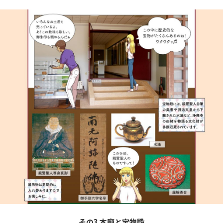
その3 本廟と宝物殿