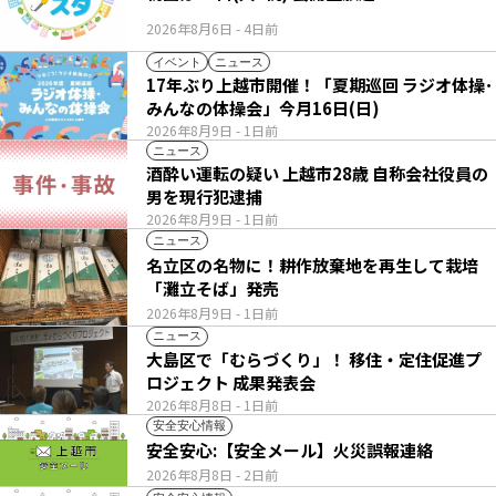
2026年8月6日
- 4日前
イベント
ニュース
17年ぶり上越市開催！「夏期巡回 ラジオ体操･
みんなの体操会」今月16日(日)
2026年8月9日
- 1日前
ニュース
酒酔い運転の疑い 上越市28歳 自称会社役員の
男を現行犯逮捕
2026年8月9日
- 1日前
ニュース
名立区の名物に！耕作放棄地を再生して栽培
「灘立そば」発売
2026年8月9日
- 1日前
ニュース
大島区で「むらづくり」！ 移住・定住促進プ
ロジェクト 成果発表会
2026年8月8日
- 1日前
安全安心情報
安全安心:【安全メール】火災誤報連絡
2026年8月8日
- 2日前