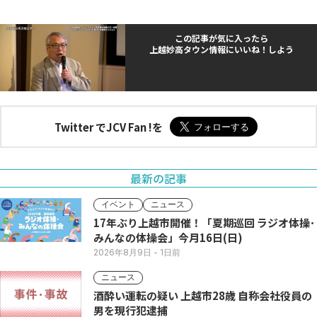
この記事が気に入ったら
上越妙高タウン情報にいいね！しよう
Twitter でJCV Fan !を
最新の記事
イベント
ニュース
17年ぶり上越市開催！「夏期巡回 ラジオ体操･
みんなの体操会」今月16日(日)
2026年8月9日
- 1日前
ニュース
酒酔い運転の疑い 上越市28歳 自称会社役員の
男を現行犯逮捕