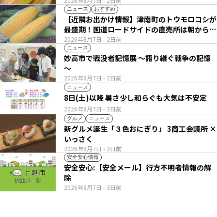
2026年8月7日
- 2日前
ニュース
おすすめ
【近隣お出かけ情報】津南町のトウモロコシが
最盛期！国道ロードサイドの直売所は朝から長
い列
2026年8月7日
- 2日前
ニュース
妙高市で戦没者記憶展 ～語り継ぐ戦争の記憶
～
2026年8月7日
- 2日前
ニュース
8日(土)以降 暑さ少し和らぐも大気は不安定
2026年8月7日
- 3日前
グルメ
ニュース
新グルメ誕生「３色おにぎり」 3商工会議所 ×
いっさく
2026年8月7日
- 3日前
安全安心情報
安全安心:【安全メール】行方不明者情報の解
除
2026年8月7日
- 3日前