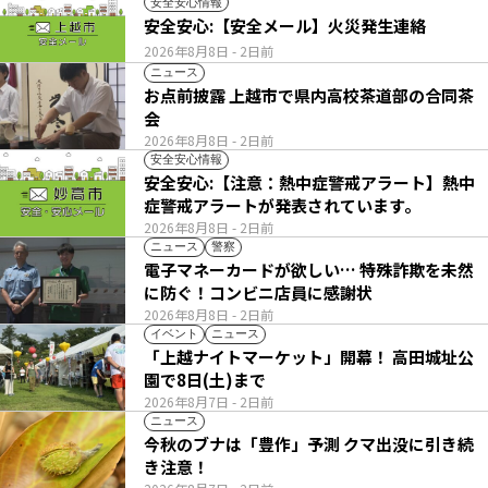
安全安心情報
安全安心:【安全メール】火災発生連絡
2026年8月8日
- 2日前
ニュース
お点前披露 上越市で県内高校茶道部の合同茶
会
2026年8月8日
- 2日前
安全安心情報
安全安心:【注意：熱中症警戒アラート】熱中
症警戒アラートが発表されています。
2026年8月8日
- 2日前
ニュース
警察
電子マネーカードが欲しい… 特殊詐欺を未然
に防ぐ！コンビニ店員に感謝状
2026年8月8日
- 2日前
イベント
ニュース
「上越ナイトマーケット」開幕！ 高田城址公
園で8日(土)まで
2026年8月7日
- 2日前
ニュース
今秋のブナは「豊作」予測 クマ出没に引き続
き注意！