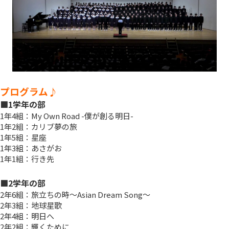
プログラム♪
■1学年の部
1年4組：My Own Road -僕が創る明日-
1年2組：カリブ夢の旅
1年5組：星座
1年3組：あさがお
1年1組：行き先
■2学年の部
2年6組：旅立ちの時～Asian Dream Song～
2年3組：地球星歌
2年4組：明日へ
2年2組：輝くために