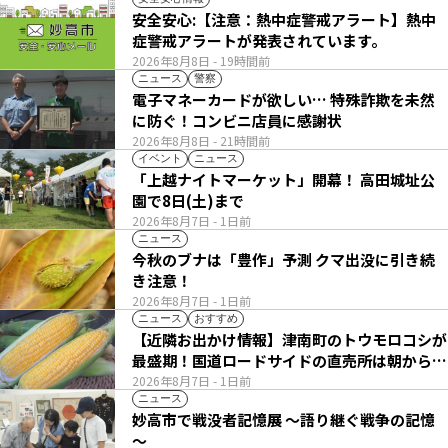
安全安心:【注意：熱中症警戒アラート】熱中
症警戒アラートが発表されています。
2026年8月8日
- 19時間前
ニュース
警察
電子マネーカードが欲しい… 特殊詐欺を未然
に防ぐ！コンビニ店員に感謝状
2026年8月8日
- 21時間前
イベント
ニュース
「上越ナイトマーケット」開幕！ 高田城址公
園で8日(土)まで
2026年8月7日
- 1日前
ニュース
今秋のブナは「豊作」予測 クマ出没に引き続
き注意！
2026年8月7日
- 1日前
ニュース
おすすめ
【近隣お出かけ情報】津南町のトウモロコシが
最盛期！国道ロードサイドの直売所は朝から長
い列
2026年8月7日
- 1日前
ニュース
妙高市で戦没者記憶展 ～語り継ぐ戦争の記憶
～