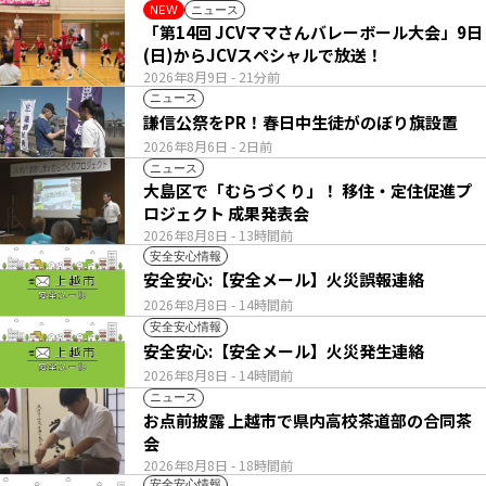
ニュース
NEW
「第14回 JCVママさんバレーボール大会」9日
(日)からJCVスペシャルで放送！
2026年8月9日
- 21分前
ニュース
謙信公祭をPR！春日中生徒がのぼり旗設置
2026年8月6日
- 2日前
ニュース
大島区で「むらづくり」！ 移住・定住促進プ
ロジェクト 成果発表会
2026年8月8日
- 13時間前
安全安心情報
安全安心:【安全メール】火災誤報連絡
2026年8月8日
- 14時間前
安全安心情報
安全安心:【安全メール】火災発生連絡
2026年8月8日
- 14時間前
ニュース
お点前披露 上越市で県内高校茶道部の合同茶
会
2026年8月8日
- 18時間前
安全安心情報