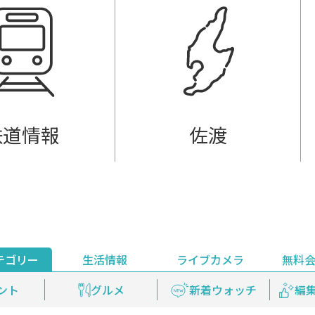
鉄道情報
佐渡
テゴリー
生活情報
ライブカメラ
無料
ント
ライブ配信
安全安心情報
グルメ
見逃し配信
天気
新着ウォッチ
上越妙高百景
プレミアム
編