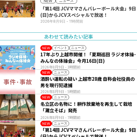
ニュース
NEW
「第14回 JCVママさんバレーボール大会」9日
(日)からJCVスペシャルで放送！
2026年8月9日
- 11時間前
あわせて読みたい記事
イベント
ニュース
NEW
17年ぶり上越市開催！「夏期巡回 ラジオ体操･
みんなの体操会」今月16日(日)
2026年8月9日
- 3時間前
ニュース
NEW
酒酔い運転の疑い 上越市28歳 自称会社役員の
男を現行犯逮捕
2026年8月9日
- 5時間前
ニュース
NEW
名立区の名物に！耕作放棄地を再生して栽培
「灘立そば」発売
2026年8月9日
- 7時間前
ニュース
NEW
「第14回 JCVママさんバレーボール大会」9日
(日)からJCVスペシャルで放送！