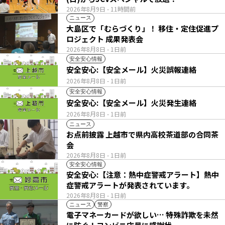
2026年8月9日
- 11時間前
ニュース
大島区で「むらづくり」！ 移住・定住促進プ
ロジェクト 成果発表会
2026年8月8日
- 1日前
安全安心情報
安全安心:【安全メール】火災誤報連絡
2026年8月8日
- 1日前
安全安心情報
安全安心:【安全メール】火災発生連絡
2026年8月8日
- 1日前
ニュース
お点前披露 上越市で県内高校茶道部の合同茶
会
2026年8月8日
- 1日前
安全安心情報
安全安心:【注意：熱中症警戒アラート】熱中
症警戒アラートが発表されています。
2026年8月8日
- 1日前
ニュース
警察
電子マネーカードが欲しい… 特殊詐欺を未然