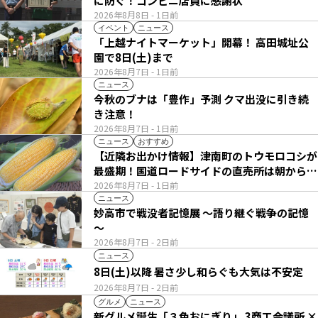
に防ぐ！コンビニ店員に感謝状
2026年8月8日
- 1日前
イベント
ニュース
「上越ナイトマーケット」開幕！ 高田城址公
園で8日(土)まで
2026年8月7日
- 1日前
ニュース
今秋のブナは「豊作」予測 クマ出没に引き続
き注意！
2026年8月7日
- 1日前
ニュース
おすすめ
【近隣お出かけ情報】津南町のトウモロコシが
最盛期！国道ロードサイドの直売所は朝から長
い列
2026年8月7日
- 1日前
ニュース
妙高市で戦没者記憶展 ～語り継ぐ戦争の記憶
～
2026年8月7日
- 2日前
ニュース
8日(土)以降 暑さ少し和らぐも大気は不安定
2026年8月7日
- 2日前
グルメ
ニュース
新グルメ誕生「３色おにぎり」 3商工会議所 ×