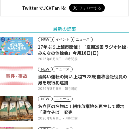
Twitter でJCV Fan !を
最新の記事
イベント
ニュース
NEW
17年ぶり上越市開催！「夏期巡回 ラジオ体操･
みんなの体操会」今月16日(日)
2026年8月9日
- 3時間前
ニュース
NEW
酒酔い運転の疑い 上越市28歳 自称会社役員の
男を現行犯逮捕
2026年8月9日
- 5時間前
ニュース
NEW
名立区の名物に！耕作放棄地を再生して栽培
「灘立そば」発売
2026年8月9日
- 7時間前