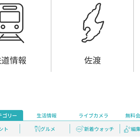
鉄道情報
佐渡
テゴリー
生活情報
ライブカメラ
無料
ント
ライブ配信
安全安心情報
グルメ
見逃し配信
天気
新着ウォッチ
上越妙高百景
プレミアム
編