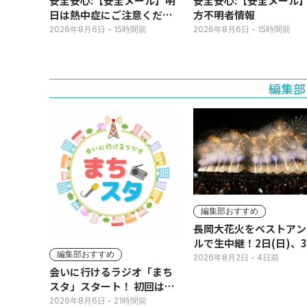
安全安心:【安全メール】明
安全安心:【安全メール
日は熱中症にご注意くださ
方不明者情報
い
2026年8月6日
- 15時間前
2026年8月6日
- 15時間前
編集部
編集部おすすめ
長岡大花火をベストアン
ルで生中継！2日(日)、
編集部おすすめ
(月)
2026年8月2日
- 4日前
会いに行けるラジオ「まち
スタ」スタート！ 初回は11
日(火･祝) 公開生放送
2026年8月6日
- 21時間前