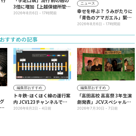
】行
「手足口病」流行 前の週の
ニュース
3倍に増加【上越保健所管
幸せを呼ぶ？ うみがたりに
内】
2026年8月6日
- 17時間前
「青色のアマガエル」緊急
展示
2026年8月6日
- 17時間前
おすすめの記事
編集部おすすめ
編集部おすすめ
トキ鉄･ほくほく線の運行案
「高田高校 高高祭 3年生演
グ
内 JCV123チャンネルで平
劇発表」JCVスペシャルで
3日
日毎朝表示
放送中！
2026年8月2日
- 4日前
2026年7月30日
- 7日前