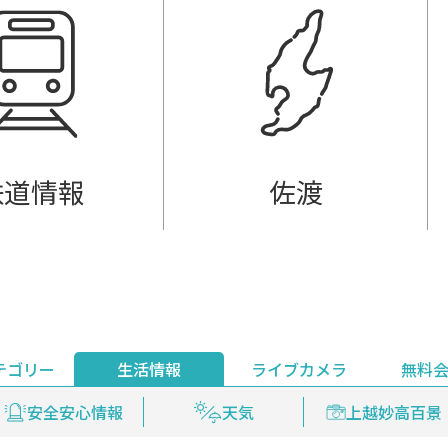
鉄道情報
佐渡
テゴリー
生活情報
ライブカメラ
無料
ント
ライブ配信
安全安心情報
グルメ
見逃し配信
天気
新着ウォッチ
上越妙高百景
プレミアム
編