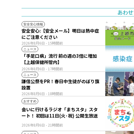
あわせ
安全安心情報
安全安心:【安全メール】明日は熱中症
にご注意ください
2026年8月6日
- 15時間前
ニュース
「手足口病」流行 前の週の3倍に増加
【上越保健所管内】
2026年8月6日
- 17時間前
ニュース
謙信公祭をPR！春日中生徒がのぼり旗
設置
2026年8月6日
- 18時間前
おすすめ
会いに行けるラジオ「まちスタ」スタ
ート！ 初回は11日(火･祝) 公開生放送
2026年8月6日
- 21時間前
ニュース