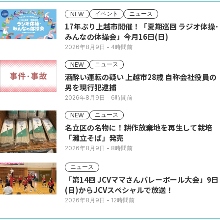
イベント
ニュース
NEW
17年ぶり上越市開催！「夏期巡回 ラジオ体操･
みんなの体操会」今月16日(日)
2026年8月9日
- 4時間前
ニュース
NEW
酒酔い運転の疑い 上越市28歳 自称会社役員の
男を現行犯逮捕
2026年8月9日
- 6時間前
ニュース
NEW
名立区の名物に！耕作放棄地を再生して栽培
「灘立そば」発売
2026年8月9日
- 8時間前
ニュース
「第14回 JCVママさんバレーボール大会」9日
(日)からJCVスペシャルで放送！
2026年8月9日
- 12時間前