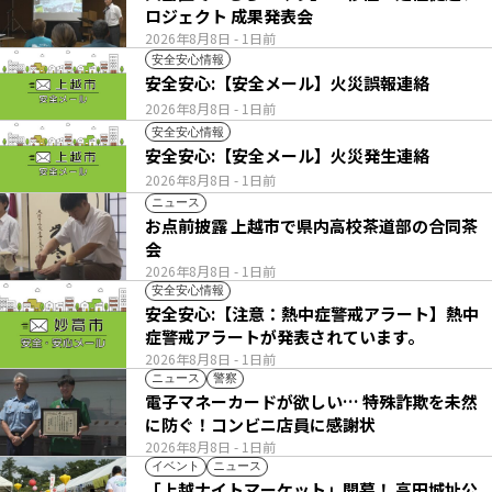
ロジェクト 成果発表会
2026年8月8日
- 1日前
安全安心情報
安全安心:【安全メール】火災誤報連絡
2026年8月8日
- 1日前
安全安心情報
安全安心:【安全メール】火災発生連絡
2026年8月8日
- 1日前
ニュース
お点前披露 上越市で県内高校茶道部の合同茶
会
2026年8月8日
- 1日前
安全安心情報
安全安心:【注意：熱中症警戒アラート】熱中
症警戒アラートが発表されています。
2026年8月8日
- 1日前
ニュース
警察
電子マネーカードが欲しい… 特殊詐欺を未然
に防ぐ！コンビニ店員に感謝状
2026年8月8日
- 1日前
イベント
ニュース
「上越ナイトマーケット」開幕！ 高田城址公