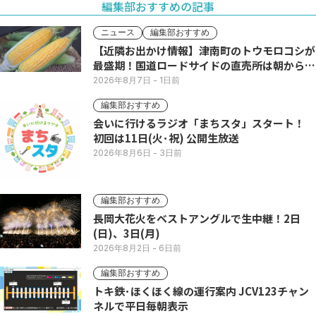
編集部おすすめの記事
ニュース
編集部おすすめ
【近隣お出かけ情報】津南町のトウモロコシが
最盛期！国道ロードサイドの直売所は朝から長
い列
2026年8月7日
- 1日前
編集部おすすめ
会いに行けるラジオ「まちスタ」スタート！
初回は11日(火･祝) 公開生放送
2026年8月6日
- 3日前
編集部おすすめ
長岡大花火をベストアングルで生中継！2日
(日)、3日(月)
2026年8月2日
- 6日前
編集部おすすめ
トキ鉄･ほくほく線の運行案内 JCV123チャン
ネルで平日毎朝表示