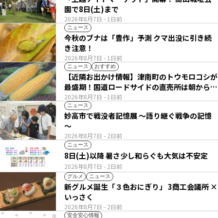
園で8日(土)まで
2026年8月7日
- 1日前
ニュース
今秋のブナは「豊作」予測 クマ出没に引き続
き注意！
2026年8月7日
- 1日前
ニュース
おすすめ
【近隣お出かけ情報】津南町のトウモロコシが
最盛期！国道ロードサイドの直売所は朝から長
い列
2026年8月7日
- 1日前
ニュース
妙高市で戦没者記憶展 ～語り継ぐ戦争の記憶
～
2026年8月7日
- 2日前
ニュース
8日(土)以降 暑さ少し和らぐも大気は不安定
2026年8月7日
- 2日前
グルメ
ニュース
新グルメ誕生「３色おにぎり」 3商工会議所 ×
いっさく
2026年8月7日
- 2日前
安全安心情報