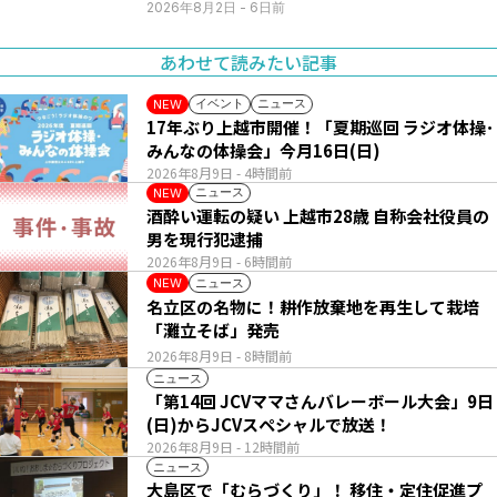
2026年8月2日
- 6日前
あわせて読みたい記事
イベント
ニュース
NEW
17年ぶり上越市開催！「夏期巡回 ラジオ体操･
みんなの体操会」今月16日(日)
2026年8月9日
- 4時間前
ニュース
NEW
酒酔い運転の疑い 上越市28歳 自称会社役員の
男を現行犯逮捕
2026年8月9日
- 6時間前
ニュース
NEW
名立区の名物に！耕作放棄地を再生して栽培
「灘立そば」発売
2026年8月9日
- 8時間前
ニュース
「第14回 JCVママさんバレーボール大会」9日
(日)からJCVスペシャルで放送！
2026年8月9日
- 12時間前
ニュース
大島区で「むらづくり」！ 移住・定住促進プ