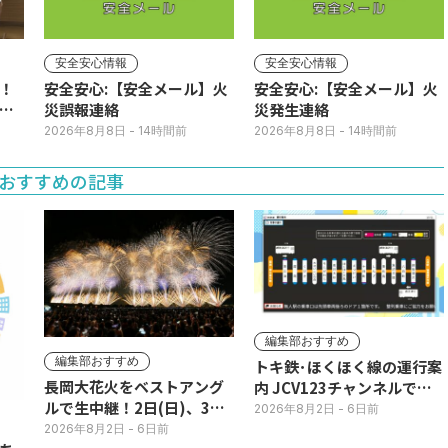
安全安心情報
安全安心情報
！
安全安心:【安全メール】火
安全安心:【安全メール】火
ク
災誤報連絡
災発生連絡
2026年8月8日
- 14時間前
2026年8月8日
- 14時間前
おすすめの記事
編集部おすすめ
編集部おすすめ
トキ鉄･ほくほく線の運行案
長岡大花火をベストアング
内 JCV123チャンネルで平
ルで生中継！2日(日)、3日
日毎朝表示
2026年8月2日
- 6日前
(月)
2026年8月2日
- 6日前