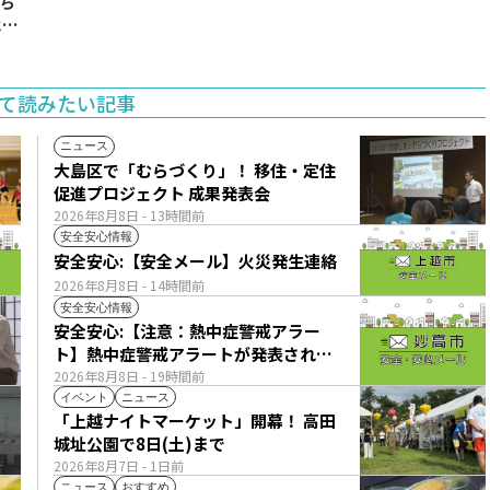
ち
11
て読みたい記事
ニュース
大島区で「むらづくり」！ 移住・定住
促進プロジェクト 成果発表会
2026年8月8日
- 13時間前
安全安心情報
安全安心:【安全メール】火災発生連絡
2026年8月8日
- 14時間前
安全安心情報
安全安心:【注意：熱中症警戒アラー
ト】熱中症警戒アラートが発表されて
います。
2026年8月8日
- 19時間前
イベント
ニュース
「上越ナイトマーケット」開幕！ 高田
城址公園で8日(土)まで
2026年8月7日
- 1日前
ニュース
おすすめ