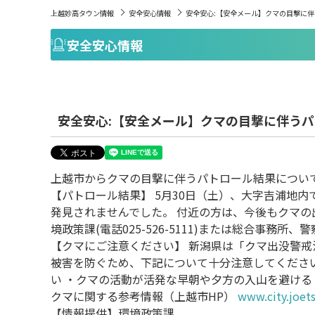
上越妙高タウン情報
安全安心情報
安全安心:【安全メール】クマの目撃に
安全安心情報
安全安心:【安全メール】クマの目撃に伴う
上越市からクマの目撃に伴うパトロール結果につい
【パトロール結果】 5月30日（土）、大字吉浦地
発見されませんでした。 付近の方は、今後もクマの
境政策課(電話025-526-5111)または総合事務所
【クマにご注意ください】 新潟県は「クマ出没警戒
被害を防ぐため、下記について十分注意してくださ
い ・クマの活動が活発な早朝や夕方の入山を避ける
クマに関する参考情報（上越市HP）
www.city.joets
【情報提供】環境政策課