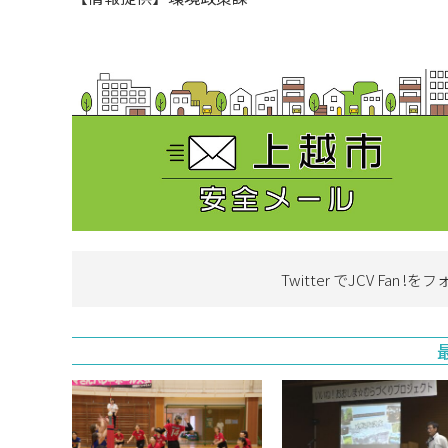
Twitter でJCV Fan !を
フ