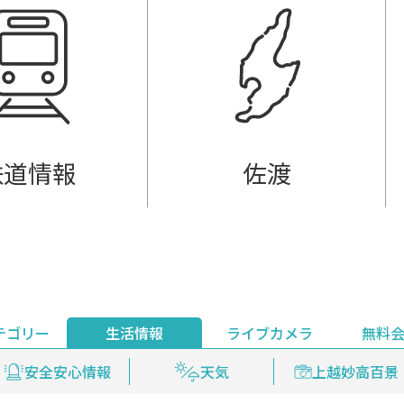
鉄道情報
佐渡
テゴリー
生活情報
ライブカメラ
無料
ント
ライブ配信
安全安心情報
グルメ
見逃し配信
天気
新着ウォッチ
上越妙高百景
プレミアム
編