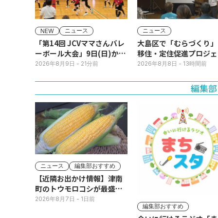
ニュース
ニュース
NEW
「第14回 JCVママさんバレ
大島区で「むらづくり」
ーボール大会」9日(日)から
移住・定住促進プロジェ
JCVスペシャルで放送！
ト 成果発表会
2026年8月9日
- 21分前
2026年8月8日
- 13時間前
編集部
ニュース
編集部おすすめ
【近隣お出かけ情報】津南
町のトウモロコシが最盛
期！国道ロードサイドの直
2026年8月7日
- 1日前
編集部おすすめ
売所は朝から長い列