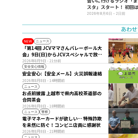
会いに行けるラジオ「ま
スタ」スタート！ 初回は
日(火･祝) 公開生放送
2026年8月6日
- 2日前
あわせ
ニュース
NEW
「第14回 JCVママさんバレーボール大
会」9日(日)からJCVスペシャルで放
送！
2026年8月9日
- 21分前
安全安心情報
安全安心:【安全メール】火災誤報連絡
2026年8月8日
- 14時間前
ニュース
お点前披露 上越市で県内高校茶道部の
合同茶会
2026年8月8日
- 18時間前
ニュース
警察
電子マネーカードが欲しい… 特殊詐欺
を未然に防ぐ！コンビニ店員に感謝状
2026年8月8日
- 21時間前
ニュース