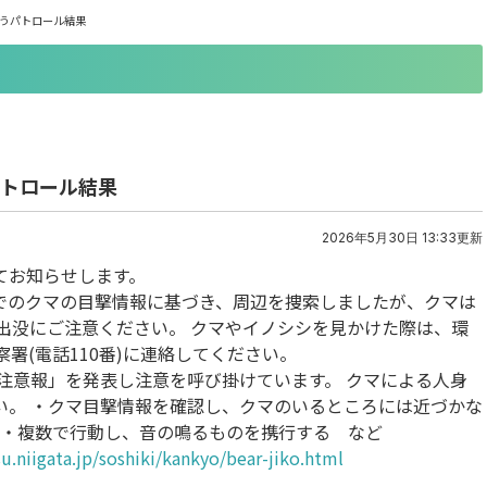
伴うパトロール結果
パトロール結果
2026年5月30日 13:33更新
てお知らせします。
内でのクマの目撃情報に基づき、周辺を捜索しましたが、クマは
出没にご注意ください。 クマやイノシシを見かけた際は、環
、警察署(電話110番)に連絡してください。
注意報」を発表し注意を呼び掛けています。 クマによる人身
い。 ・クマ目撃情報を確認し、クマのいるところには近づかな
 ・複数で行動し、音の鳴るものを携行する など
u.niigata.jp/soshiki/kankyo/bear-jiko.html