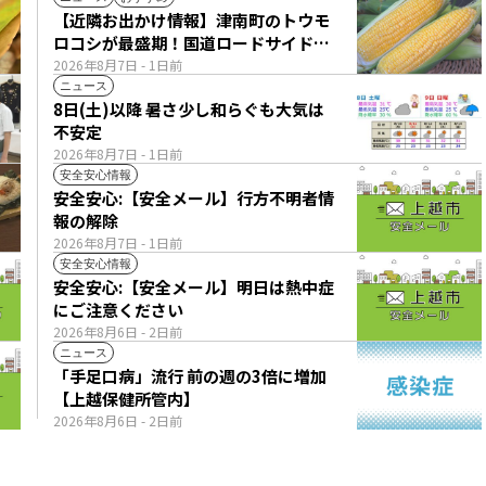
【近隣お出かけ情報】津南町のトウモ
ロコシが最盛期！国道ロードサイドの
直売所は朝から長い列
2026年8月7日
- 1日前
ニュース
8日(土)以降 暑さ少し和らぐも大気は
不安定
2026年8月7日
- 1日前
安全安心情報
安全安心:【安全メール】行方不明者情
報の解除
2026年8月7日
- 1日前
安全安心情報
安全安心:【安全メール】明日は熱中症
にご注意ください
2026年8月6日
- 2日前
ニュース
「手足口病」流行 前の週の3倍に増加
【上越保健所管内】
2026年8月6日
- 2日前