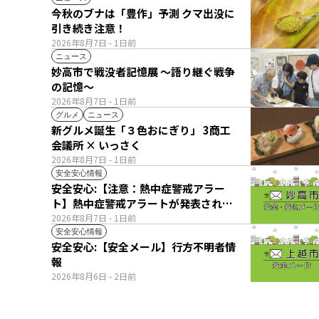
今秋のブナは「豊作」予測 クマ出没に
引き続き注意！
2026年8月7日
- 1日前
ニュース
妙高市で戦没者記憶展 ～語り継ぐ戦争
の記憶～
2026年8月7日
- 1日前
グルメ
ニュース
新グルメ誕生「３色おにぎり」 3商工
会議所 × いっさく
2026年8月7日
- 1日前
安全安心情報
安全安心:【注意：熱中症警戒アラー
ト】熱中症警戒アラートが発表されて
います。
2026年8月7日
- 1日前
安全安心情報
安全安心:【安全メール】行方不明者情
報
2026年8月6日
- 2日前