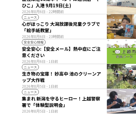
ひこ」入港 9月19日(土)
2026年8月6日
- 22時間前
ニュース
心がほっこり 大潟放課後児童クラブで
「絵手紙教室」
2026年8月6日
- 23時間前
安全安心情報
安全安心:【安全メール】熱中症にご注
意ください
2026年8月6日
- 1日前
ニュース
生き物の宝庫！ 妙高中 池のクリーンア
ップ大作戦
2026年8月5日
- 1日前
ニュース
集まれ 新潟を守るヒーロー！上越警察
署で「体験型説明会」
2026年8月5日
- 1日前