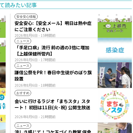
て読みたい記事
安全安心情報
安全安心:【安全メール】明日は熱中症
にご注意ください
2026年8月6日
- 15時間前
ニュース
「手足口病」流行 前の週の3倍に増加
【上越保健所管内】
2026年8月6日
- 17時間前
ニュース
謙信公祭をPR！春日中生徒がのぼり旗
設置
2026年8月6日
- 18時間前
おすすめ
会いに行けるラジオ「まちスタ」スタ
ート！ 初回は11日(火･祝) 公開生放送
2026年8月6日
- 21時間前
ニュース
涼しさ感じて！コケ玉づくり教室 保倉