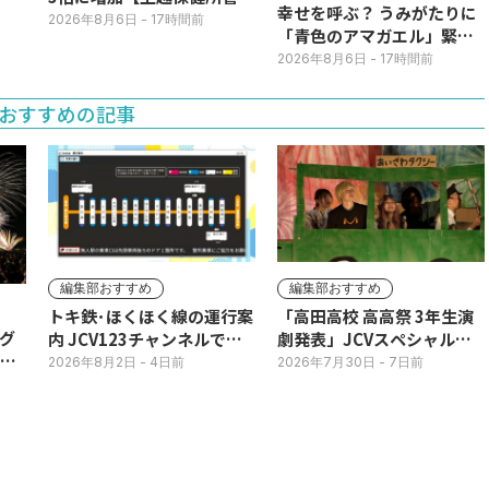
幸せを呼ぶ？ うみがたりに
内】
2026年8月6日
- 17時間前
「青色のアマガエル」緊急
展示
2026年8月6日
- 17時間前
おすすめの記事
編集部おすすめ
編集部おすすめ
トキ鉄･ほくほく線の運行案
「高田高校 高高祭 3年生演
グ
内 JCV123チャンネルで平
劇発表」JCVスペシャルで
3日
日毎朝表示
放送中！
2026年8月2日
- 4日前
2026年7月30日
- 7日前