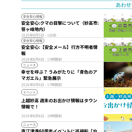
あわせ
安全安心情報
安全安心:クマの目撃について（妙高市:
笹ヶ峰地内）
2026年8月5日
- 1日前
安全安心情報
安全安心:【安全メール】行方不明者情
報
2026年8月6日
- 15時間前
ニュース
幸せを呼ぶ？ うみがたりに「青色のア
マガエル」緊急展示
2026年8月6日
- 17時間前
イベント
上越妙高 週末のお出かけ情報はタウン
情報で！
2026年8月6日
- 20時間前
ニュース
直江津港60周年イベントに巡視船「や