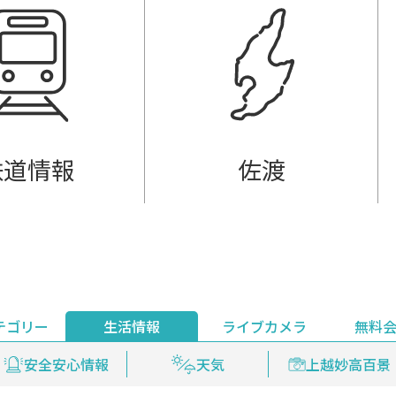
鉄道情報
佐渡
テゴリー
生活情報
ライブカメラ
無料
ント
ライブ配信
安全安心情報
グルメ
見逃し配信
天気
新着ウォッチ
上越妙高百景
プレミアム
編