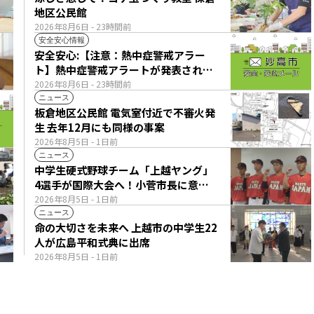
地区公民館
2026年8月6日
- 23時間前
安全安心情報
安全安心:【注意：熱中症警戒アラー
ト】熱中症警戒アラートが発表されて
います。
2026年8月6日
- 23時間前
ニュース
板倉地区公民館 電気室付近で不審火発
生 去年12月にも同様の事案
2026年8月5日
- 1日前
ニュース
中学生硬式野球チーム「上越ヤング」
4選手が国際大会へ！小菅市長に意気
込み語る
2026年8月5日
- 1日前
ニュース
命の大切さを未来へ 上越市の中学生22
人が広島平和式典に出席
2026年8月5日
- 1日前