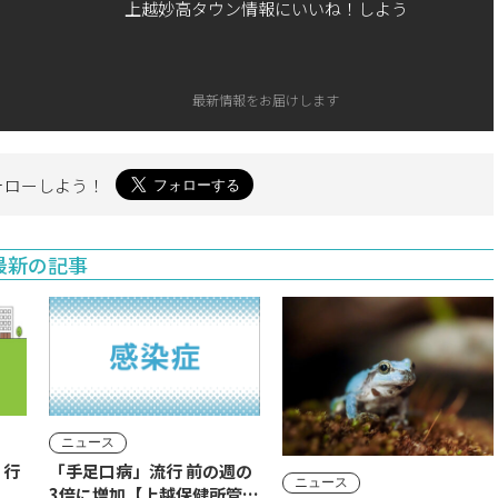
上越妙高タウン情報にいいね！しよう
最新情報をお届けします
ォローしよう！
最新の記事
ニュース
】行
「手足口病」流行 前の週の
ニュース
3倍に増加【上越保健所管