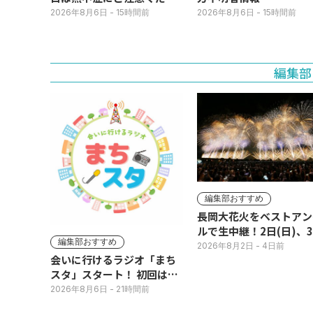
い
2026年8月6日
- 15時間前
2026年8月6日
- 15時間前
編集部
編集部おすすめ
長岡大花火をベストアン
ルで生中継！2日(日)、
編集部おすすめ
(月)
2026年8月2日
- 4日前
会いに行けるラジオ「まち
スタ」スタート！ 初回は11
日(火･祝) 公開生放送
2026年8月6日
- 21時間前