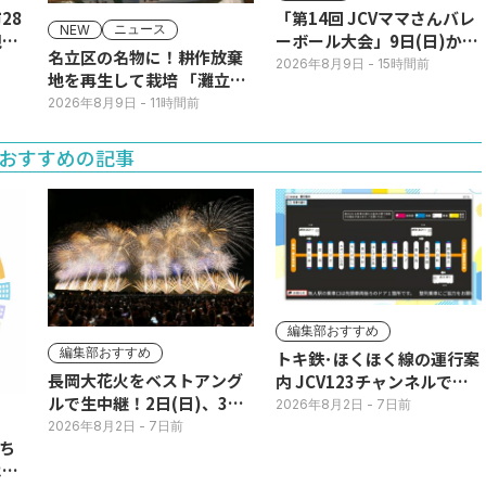
28
「第14回 JCVママさんバレ
ニュース
NEW
現行
ーボール大会」9日(日)から
名立区の名物に！耕作放棄
JCVスペシャルで放送！
2026年8月9日
- 15時間前
地を再生して栽培 「灘立そ
ば」発売
2026年8月9日
- 11時間前
おすすめの記事
編集部おすすめ
編集部おすすめ
トキ鉄･ほくほく線の運行案
長岡大花火をベストアング
内 JCV123チャンネルで平
ルで生中継！2日(日)、3日
日毎朝表示
2026年8月2日
- 7日前
(月)
2026年8月2日
- 7日前
ち
11