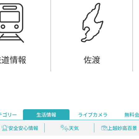
鉄道情報
佐渡
テゴリー
生活情報
ライブカメラ
無料
ント
ライブ配信
安全安心情報
グルメ
見逃し配信
天気
新着ウォッチ
上越妙高百景
プレミアム
編