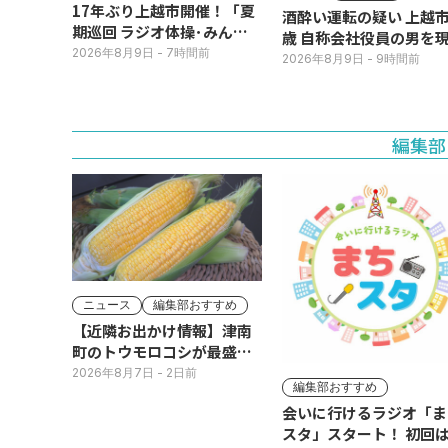
17年ぶり上越市開催！「夏
酒酔い運転の疑い 上越市
期巡回 ラジオ体操･みんな
歳 自称会社役員の男を
の体操会」今月16日(日)
2026年8月9日
- 7時間前
犯逮捕
2026年8月9日
- 9時間前
編集部
ニュース
編集部おすすめ
【近隣お出かけ情報】津南
町のトウモロコシが最盛
期！国道ロードサイドの直
2026年8月7日
- 2日前
編集部おすすめ
売所は朝から長い列
会いに行けるラジオ「ま
スタ」スタート！ 初回は