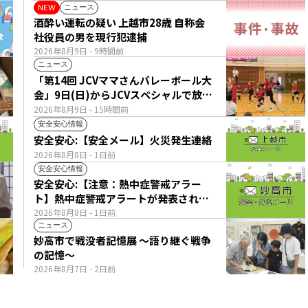
ニュース
NEW
酒酔い運転の疑い 上越市28歳 自称会
社役員の男を現行犯逮捕
2026年8月9日
- 9時間前
ニュース
「第14回 JCVママさんバレーボール大
会」9日(日)からJCVスペシャルで放
送！
2026年8月9日
- 15時間前
安全安心情報
安全安心:【安全メール】火災発生連絡
2026年8月8日
- 1日前
安全安心情報
安全安心:【注意：熱中症警戒アラー
ト】熱中症警戒アラートが発表されて
います。
2026年8月8日
- 1日前
ニュース
妙高市で戦没者記憶展 ～語り継ぐ戦争
の記憶～
2026年8月7日
- 2日前