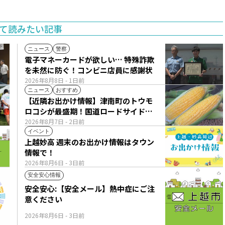
て読みたい記事
ニュース
警察
電子マネーカードが欲しい… 特殊詐欺
を未然に防ぐ！コンビニ店員に感謝状
2026年8月8日
- 1日前
ニュース
おすすめ
【近隣お出かけ情報】津南町のトウモ
ロコシが最盛期！国道ロードサイドの
直売所は朝から長い列
2026年8月7日
- 2日前
イベント
上越妙高 週末のお出かけ情報はタウン
情報で！
2026年8月6日
- 3日前
安全安心情報
安全安心:【安全メール】熱中症にご注
意ください
2026年8月6日
- 3日前