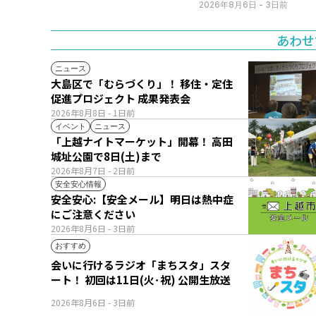
日(火･祝) 公開生放送
2026年8月6日
- 3日前
あわせ
ニュース
大島区で「むらづくり」！ 移住・定住
促進プロジェクト 成果発表会
2026年8月8日
- 1日前
イベント
ニュース
「上越ナイトマーケット」開幕！ 高田
城址公園で8日(土)まで
2026年8月7日
- 2日前
安全安心情報
安全安心:【安全メール】明日は熱中症
にご注意ください
2026年8月6日
- 3日前
おすすめ
会いに行けるラジオ「まちスタ」スタ
ート！ 初回は11日(火･祝) 公開生放送
2026年8月6日
- 3日前