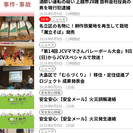
酒酔い運転の疑い 上越市28歳 自称会社役員の
男を現行犯逮捕
2026年8月9日
- 10時間前
ニュース
NEW
名立区の名物に！耕作放棄地を再生して栽培
「灘立そば」発売
2026年8月9日
- 11時間前
ニュース
「第14回 JCVママさんバレーボール大会」9日
(日)からJCVスペシャルで放送！
2026年8月9日
- 15時間前
ニュース
大島区で「むらづくり」！ 移住・定住促進プ
ロジェクト 成果発表会
2026年8月8日
- 1日前
安全安心情報
安全安心:【安全メール】火災誤報連絡
2026年8月8日
- 1日前
安全安心情報
安全安心:【安全メール】火災発生連絡
2026年8月8日
- 1日前
ニュース