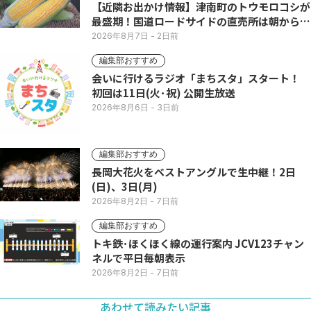
【近隣お出かけ情報】津南町のトウモロコシが
最盛期！国道ロードサイドの直売所は朝から長
い列
2026年8月7日
- 2日前
編集部おすすめ
会いに行けるラジオ「まちスタ」スタート！
初回は11日(火･祝) 公開生放送
2026年8月6日
- 3日前
編集部おすすめ
長岡大花火をベストアングルで生中継！2日
(日)、3日(月)
2026年8月2日
- 7日前
編集部おすすめ
トキ鉄･ほくほく線の運行案内 JCV123チャン
ネルで平日毎朝表示
2026年8月2日
- 7日前
あわせて読みたい記事