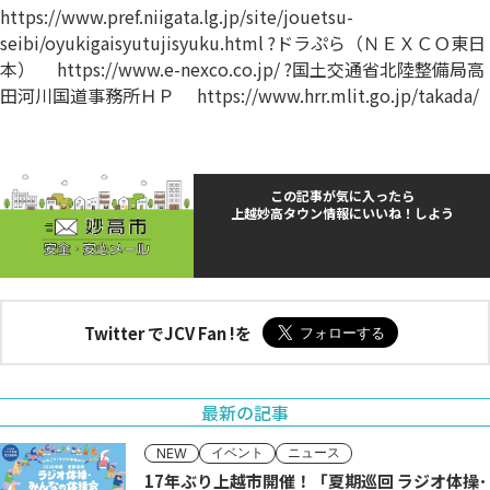
https://www.pref.niigata.lg.jp/site/jouetsu-
seibi/oyukigaisyutujisyuku.html ?ドラぷら（ＮＥＸＣＯ東日
本） https://www.e-nexco.co.jp/ ?国土交通省北陸整備局高
田河川国道事務所ＨＰ https://www.hrr.mlit.go.jp/takada/
この記事が気に入ったら
上越妙高タウン情報にいいね！しよう
Twitter でJCV Fan !を
最新の記事
イベント
ニュース
NEW
17年ぶり上越市開催！「夏期巡回 ラジオ体操･