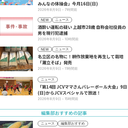
みんなの体操会」今月16日(日)
2026年8月9日
- 7時間前
ニュース
NEW
酒酔い運転の疑い 上越市28歳 自称会社役員の
男を現行犯逮捕
2026年8月9日
- 10時間前
ニュース
NEW
名立区の名物に！耕作放棄地を再生して栽培
「灘立そば」発売
2026年8月9日
- 11時間前
ニュース
「第14回 JCVママさんバレーボール大会」9日
(日)からJCVスペシャルで放送！
2026年8月9日
- 15時間前
編集部おすすめの記事
ニュース
編集部おすすめ