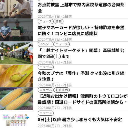
お点前披露 上越市で県内高校茶道部の合同茶
会
2026年8月8日
- 1日前
ニュース
警察
電子マネーカードが欲しい… 特殊詐欺を未然
に防ぐ！コンビニ店員に感謝状
2026年8月8日
- 1日前
イベント
ニュース
「上越ナイトマーケット」開幕！ 高田城址公
園で8日(土)まで
2026年8月7日
- 2日前
ニュース
今秋のブナは「豊作」予測 クマ出没に引き続
き注意！
2026年8月7日
- 2日前
ニュース
おすすめ
【近隣お出かけ情報】津南町のトウモロコシが
最盛期！国道ロードサイドの直売所は朝から長
い列
2026年8月7日
- 2日前
ニュース
8日(土)以降 暑さ少し和らぐも大気は不安定
2026年8月7日
- 2日前