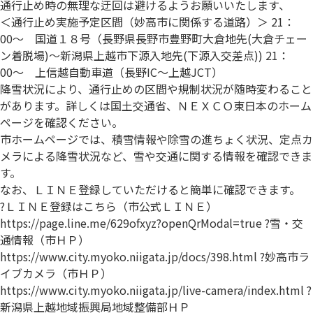
通行止め時の無理な迂回は避けるようお願いいたします、
＜通行止め実施予定区間（妙高市に関係する道路）＞ 21：
00〜 国道１８号（長野県長野市豊野町大倉地先(大倉チェー
ン着脱場)〜新潟県上越市下源入地先(下源入交差点)) 21：
00〜 上信越自動車道（長野IC〜上越JCT）
降雪状況により、通行止めの区間や規制状況が随時変わること
があります。詳しくは国土交通省、ＮＥＸＣＯ東日本のホーム
ページを確認ください。
市ホームページでは、積雪情報や除雪の進ちょく状況、定点カ
メラによる降雪状況など、雪や交通に関する情報を確認できま
す。
なお、ＬＩＮＥ登録していただけると簡単に確認できます。
?ＬＩＮＥ登録はこちら（市公式ＬＩＮＥ）
https://page.line.me/629ofxyz?openQrModal=true ?雪・交
通情報（市ＨＰ）
https://www.city.myoko.niigata.jp/docs/398.html ?妙高市ラ
イブカメラ（市ＨＰ）
https://www.city.myoko.niigata.jp/live-camera/index.html ?
新潟県上越地域振興局地域整備部ＨＰ