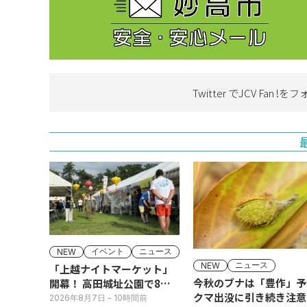
Twitter でJCV Fan !を
フ
イベント
ニュース
NEW
ニュース
NEW
「上越ナイトマーケット」
今秋のブナは「豊作」予
開幕！ 高田城址公園で8日
クマ出没に引き続き注意
(土)まで
2026年8月7日
- 10時間前