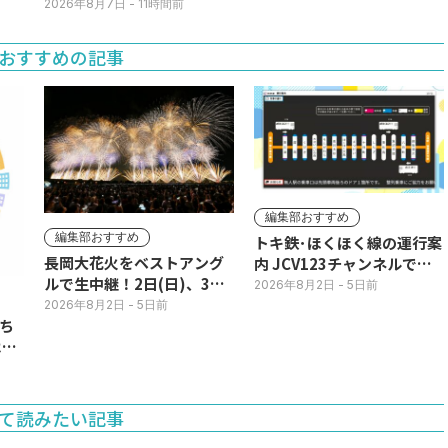
期！国道ロードサイドの直
2026年8月7日
- 11時間前
売所は朝から長い列
おすすめの記事
編集部おすすめ
編集部おすすめ
トキ鉄･ほくほく線の運行案
長岡大花火をベストアング
内 JCV123チャンネルで平
ルで生中継！2日(日)、3日
日毎朝表示
2026年8月2日
- 5日前
(月)
2026年8月2日
- 5日前
ち
11
て読みたい記事