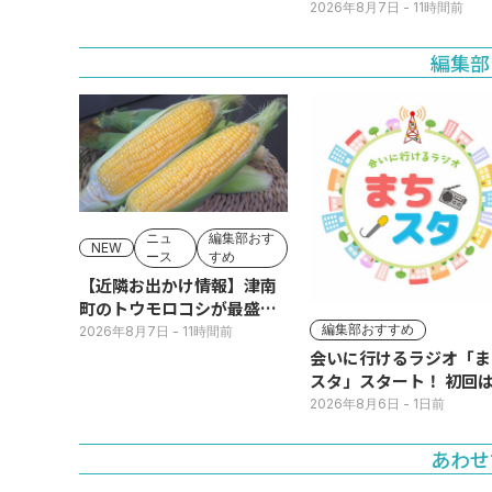
2026年8月7日
- 11時間前
編集部
ニュ
編集部おす
NEW
ース
すめ
【近隣お出かけ情報】津南
町のトウモロコシが最盛
期！国道ロードサイドの直
編集部おすすめ
2026年8月7日
- 11時間前
売所は朝から長い列
会いに行けるラジオ「ま
スタ」スタート！ 初回は
日(火･祝) 公開生放送
2026年8月6日
- 1日前
あわせ