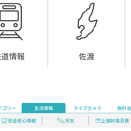
鉄道情報
佐渡
テゴリー
生活情報
ライブカメラ
無料
ント
ライブ配信
安全安心情報
グルメ
見逃し配信
天気
新着ウォッチ
上越妙高百景
プレミアム
編