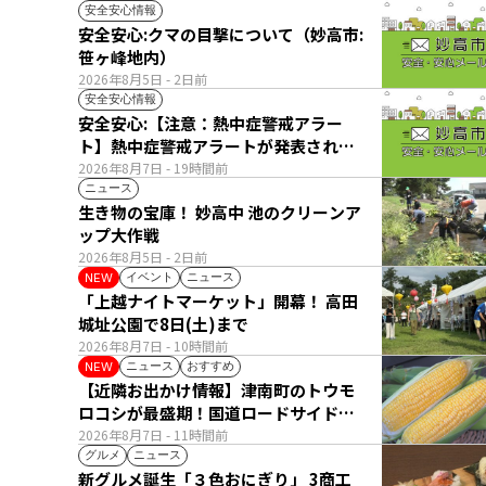
安全安心情報
安全安心:クマの目撃について（妙高市:
笹ヶ峰地内）
2026年8月5日
- 2日前
安全安心情報
安全安心:【注意：熱中症警戒アラー
ト】熱中症警戒アラートが発表されて
います。
2026年8月7日
- 19時間前
ニュース
生き物の宝庫！ 妙高中 池のクリーンア
ップ大作戦
2026年8月5日
- 2日前
イベント
ニュース
NEW
「上越ナイトマーケット」開幕！ 高田
城址公園で8日(土)まで
2026年8月7日
- 10時間前
ニュース
おすすめ
NEW
【近隣お出かけ情報】津南町のトウモ
ロコシが最盛期！国道ロードサイドの
直売所は朝から長い列
2026年8月7日
- 11時間前
グルメ
ニュース
新グルメ誕生「３色おにぎり」 3商工