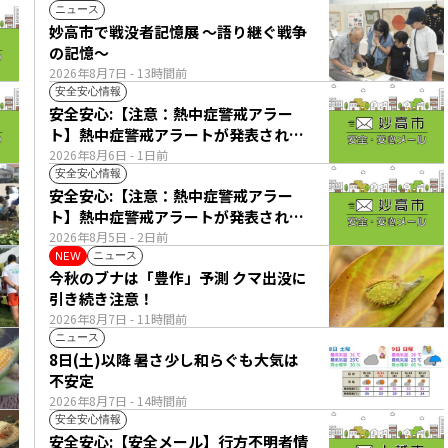
ニュース
妙高市で戦没者記憶展 ～語り継ぐ戦争
の記憶～
2026年8月7日
- 13時間前
安全安心情報
安全安心:【注意：熱中症警戒アラー
ト】熱中症警戒アラートが発表されて
います。
2026年8月6日
- 1日前
安全安心情報
安全安心:【注意：熱中症警戒アラー
ト】熱中症警戒アラートが発表されて
います。
2026年8月5日
- 2日前
ニュース
NEW
今秋のブナは「豊作」予測 クマ出没に
引き続き注意！
2026年8月7日
- 11時間前
ニュース
8日(土)以降 暑さ少し和らぐも大気は
不安定
2026年8月7日
- 14時間前
安全安心情報
安全安心:【安全メール】行方不明者情