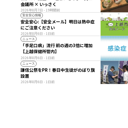
会議所 × いっさく
2026年8月7日
- 19時間前
安全安心情報
安全安心:【安全メール】明日は熱中症
にご注意ください
2026年8月6日
- 1日前
ニュース
「手足口病」流行 前の週の3倍に増加
【上越保健所管内】
2026年8月6日
- 1日前
ニュース
謙信公祭をPR！春日中生徒がのぼり旗
設置
2026年8月6日
- 1日前