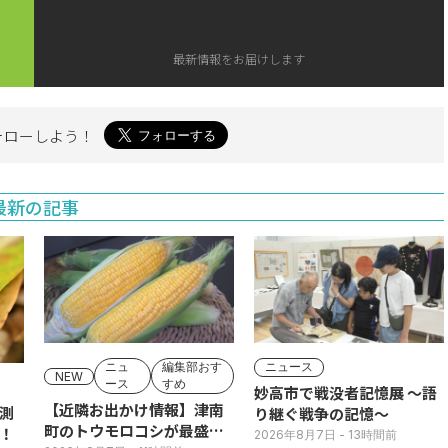
最新情報をお届けします
ォローしよう！
最新の記事
ニュ
編集部おす
ニュース
NEW
ース
すめ
妙高市で戦没者記憶展 ～語
【近隣お出かけ情報】津南
測
り継ぐ戦争の記憶～
町のトウモロコシが最盛
！
2026年8月7日
- 13時間前