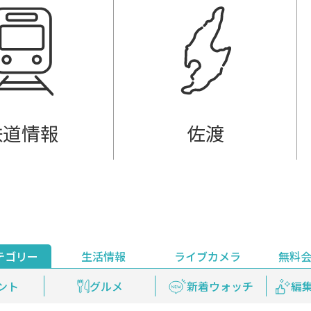
鉄道情報
佐渡
テゴリー
生活情報
ライブカメラ
無料
ント
ライブ配信
安全安心情報
グルメ
見逃し配信
天気
新着ウォッチ
上越妙高百景
プレミアム
編