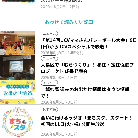
ネルで平日毎朝表示
2026年8月2日
- 7日前
あわせて読みたい記事
ニュース
「第14回 JCVママさんバレーボール大会」9日
(日)からJCVスペシャルで放送！
2026年8月9日
- 14時間前
ニュース
大島区で「むらづくり」！ 移住・定住促進プ
ロジェクト 成果発表会
2026年8月8日
- 1日前
イベント
上越妙高 週末のお出かけ情報はタウン情報
で！
2026年8月6日
- 3日前
おすすめ
会いに行けるラジオ「まちスタ」スタート！
初回は11日(火･祝) 公開生放送
2026年8月6日
- 3日前