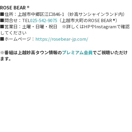
ROSE BEAR ®︎
■住所：上越市中郷区江口846-1 （妙高サンシャインランド内）
■問合せ：TEL
025-542-9075
（上越市大町のROSE BEAR ®︎）
■営業日：土曜・日曜・祝日 ※詳しくはHPやInstagramで確認
してください
■ホームページ：
https://rosebear-jp.com/
※番組は上越妙高タウン情報の
プレミアム会員
でご視聴いただけ
ます。