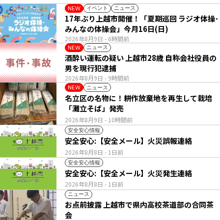
イベント
ニュース
NEW
17年ぶり上越市開催！「夏期巡回 ラジオ体操･
みんなの体操会」今月16日(日)
2026年8月9日
- 6時間前
ニュース
NEW
酒酔い運転の疑い 上越市28歳 自称会社役員の
男を現行犯逮捕
2026年8月9日
- 9時間前
ニュース
NEW
名立区の名物に！耕作放棄地を再生して栽培
「灘立そば」発売
2026年8月9日
- 10時間前
安全安心情報
安全安心:【安全メール】火災誤報連絡
2026年8月8日
- 1日前
安全安心情報
安全安心:【安全メール】火災発生連絡
2026年8月8日
- 1日前
ニュース
お点前披露 上越市で県内高校茶道部の合同茶
会