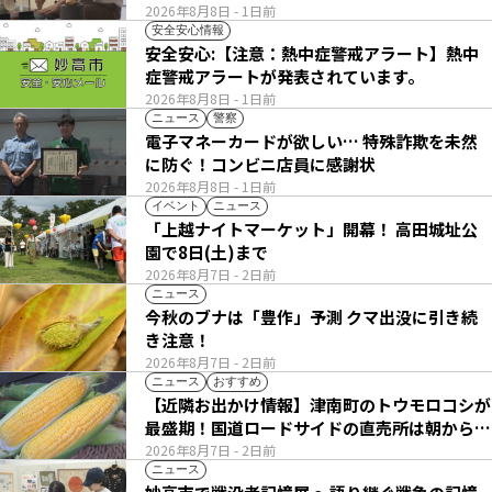
2026年8月8日
- 1日前
安全安心情報
安全安心:【注意：熱中症警戒アラート】熱中
症警戒アラートが発表されています。
2026年8月8日
- 1日前
ニュース
警察
電子マネーカードが欲しい… 特殊詐欺を未然
に防ぐ！コンビニ店員に感謝状
2026年8月8日
- 1日前
イベント
ニュース
「上越ナイトマーケット」開幕！ 高田城址公
園で8日(土)まで
2026年8月7日
- 2日前
ニュース
今秋のブナは「豊作」予測 クマ出没に引き続
き注意！
2026年8月7日
- 2日前
ニュース
おすすめ
【近隣お出かけ情報】津南町のトウモロコシが
最盛期！国道ロードサイドの直売所は朝から長
い列
2026年8月7日
- 2日前
ニュース