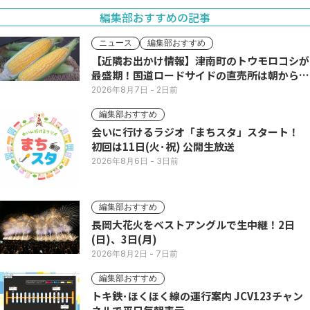
編集部おすすめの記事
ニュース
編集部おすすめ
【近隣お出かけ情報】津南町のトウモロコシが
最盛期！国道ロードサイドの直売所は朝から長
い列
2026年8月7日
- 2日前
編集部おすすめ
会いに行けるラジオ「まちスタ」スタート！
初回は11日(火･祝) 公開生放送
2026年8月6日
- 3日前
編集部おすすめ
長岡大花火をベストアングルで生中継！2日
(日)、3日(月)
2026年8月2日
- 7日前
編集部おすすめ
トキ鉄･ほくほく線の運行案内 JCV123チャン