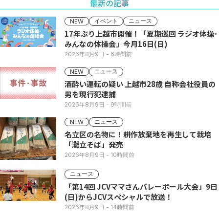
最新の記事
イベント
ニュース
NEW
17年ぶり上越市開催！「夏期巡回 ラジオ体操･
みんなの体操会」今月16日(日)
2026年8月9日
- 6時間前
ニュース
NEW
酒酔い運転の疑い 上越市28歳 自称会社役員の
男を現行犯逮捕
2026年8月9日
- 9時間前
ニュース
NEW
名立区の名物に！耕作放棄地を再生して栽培
「灘立そば」発売
2026年8月9日
- 10時間前
ニュース
「第14回 JCVママさんバレーボール大会」9日
(日)からJCVスペシャルで放送！
2026年8月9日
- 14時間前