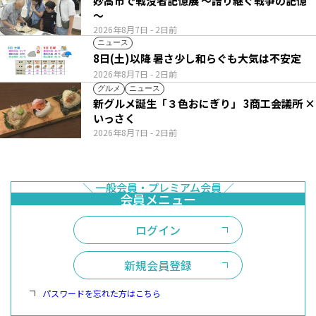
妙高市で戦没者記憶展 ～語り継ぐ戦争の記憶
～
2026年8月7日
- 2日前
ニュース
8日(土)以降 暑さ少し和らぐも大気は不安定
2026年8月7日
- 2日前
グルメ
ニュース
新グルメ誕生「３色おにぎり」 3商工会議所 ×
いっさく
2026年8月7日
- 2日前
ログイン
新規会員登録
パスワードを忘れた方はこちら