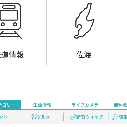
鉄道情報
佐渡
テゴリー
生活情報
ライブカメラ
無料
ント
ライブ配信
安全安心情報
グルメ
見逃し配信
天気
新着ウォッチ
上越妙高百景
プレミアム
編