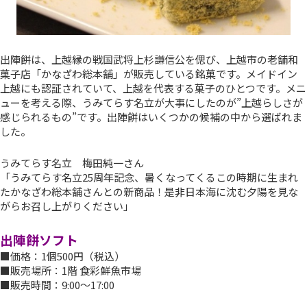
出陣餅は、上越縁の戦国武将上杉謙信公を偲び、上越市の老舗和
菓子店「かなざわ総本舗」が販売している銘菓です。メイドイン
上越にも認証されていて、上越を代表する菓子のひとつです。メニ
ューを考える際、うみてらす名立が大事にしたのが”上越らしさが
感じられるもの”です。出陣餅はいくつかの候補の中から選ばれま
した。
うみてらす名立 梅田純一さん
「うみてらす名立25周年記念、暑くなってくるこの時期に生まれ
たかなざわ総本舗さんとの新商品！是非日本海に沈む夕陽を見な
がらお召し上がりください」
出陣餅ソフト
■価格：1個500円（税込）
■販売場所：1階 食彩鮮魚市場
■販売時間：9:00～17:00