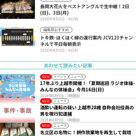
長岡大花火をベストアングルで生中継！2日
(日)、3日(月)
2026年8月2日
- 6日前
編集部おすすめ
トキ鉄･ほくほく線の運行案内 JCV123チャン
ネルで平日毎朝表示
2026年8月2日
- 6日前
あわせて読みたい記事
イベント
ニュース
NEW
17年ぶり上越市開催！「夏期巡回 ラジオ体操･
みんなの体操会」今月16日(日)
2026年8月9日
- 2時間前
ニュース
NEW
酒酔い運転の疑い 上越市28歳 自称会社役員の
男を現行犯逮捕
2026年8月9日
- 5時間前
ニュース
NEW
名立区の名物に！耕作放棄地を再生して栽培