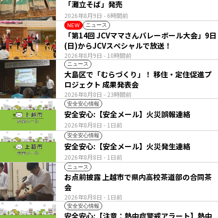
「灘立そば」発売
2026年8月9日
- 6時間前
ニュース
NEW
「第14回 JCVママさんバレーボール大会」9日
(日)からJCVスペシャルで放送！
2026年8月9日
- 10時間前
ニュース
大島区で「むらづくり」！ 移住・定住促進プ
ロジェクト 成果発表会
2026年8月8日
- 23時間前
安全安心情報
安全安心:【安全メール】火災誤報連絡
2026年8月8日
- 1日前
安全安心情報
安全安心:【安全メール】火災発生連絡
2026年8月8日
- 1日前
ニュース
お点前披露 上越市で県内高校茶道部の合同茶
会
2026年8月8日
- 1日前
安全安心情報
安全安心:【注意：熱中症警戒アラート】熱中