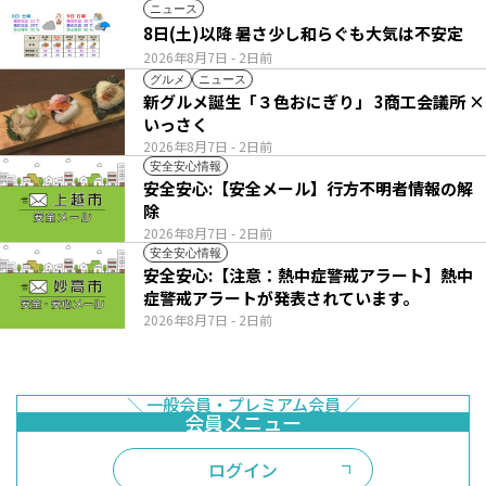
ニュース
8日(土)以降 暑さ少し和らぐも大気は不安定
2026年8月7日
- 2日前
グルメ
ニュース
新グルメ誕生「３色おにぎり」 3商工会議所 ×
いっさく
2026年8月7日
- 2日前
安全安心情報
安全安心:【安全メール】行方不明者情報の解
除
2026年8月7日
- 2日前
安全安心情報
安全安心:【注意：熱中症警戒アラート】熱中
症警戒アラートが発表されています。
2026年8月7日
- 2日前
ログイン