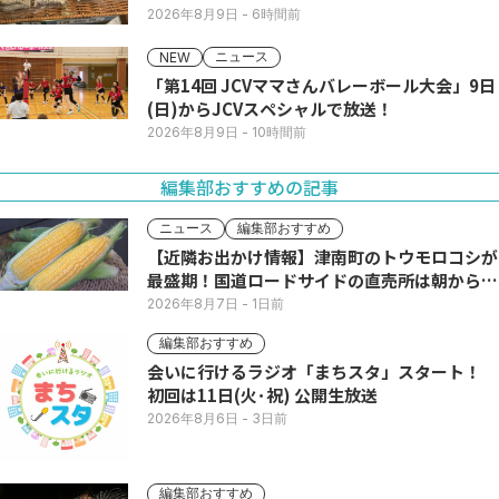
2026年8月9日
- 6時間前
ニュース
NEW
「第14回 JCVママさんバレーボール大会」9日
(日)からJCVスペシャルで放送！
2026年8月9日
- 10時間前
編集部おすすめの記事
ニュース
編集部おすすめ
【近隣お出かけ情報】津南町のトウモロコシが
最盛期！国道ロードサイドの直売所は朝から長
い列
2026年8月7日
- 1日前
編集部おすすめ
会いに行けるラジオ「まちスタ」スタート！
初回は11日(火･祝) 公開生放送
2026年8月6日
- 3日前
編集部おすすめ