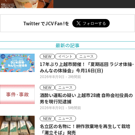
Twitter でJCV Fan !を
最新の記事
イベント
ニュース
NEW
17年ぶり上越市開催！「夏期巡回 ラジオ体操･
みんなの体操会」今月16日(日)
2026年8月9日
- 2時間前
ニュース
NEW
酒酔い運転の疑い 上越市28歳 自称会社役員の
男を現行犯逮捕
2026年8月9日
- 5時間前
ニュース
NEW
名立区の名物に！耕作放棄地を再生して栽培
「灘立そば」発売