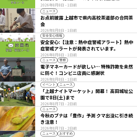
2026年8月8日
- 1日前
ニュース
お点前披露 上越市で県内高校茶道部の合同茶
会
2026年8月8日
- 1日前
安全安心情報
安全安心:【注意：熱中症警戒アラート】熱中
症警戒アラートが発表されています。
2026年8月8日
- 1日前
ニュース
警察
電子マネーカードが欲しい… 特殊詐欺を未然
に防ぐ！コンビニ店員に感謝状
2026年8月8日
- 1日前
イベント
ニュース
「上越ナイトマーケット」開幕！ 高田城址公
園で8日(土)まで
2026年8月7日
- 2日前
ニュース
今秋のブナは「豊作」予測 クマ出没に引き続
き注意！
2026年8月7日
- 2日前
ニュース
おすすめ