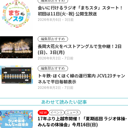
編集部おすすめ
会いに行けるラジオ「まちスタ」スタート！
初回は11日(火･祝) 公開生放送
2026年8月6日
- 3日前
編集部おすすめ
長岡大花火をベストアングルで生中継！2日
(日)、3日(月)
2026年8月2日
- 7日前
編集部おすすめ
トキ鉄･ほくほく線の運行案内 JCV123チャン
ネルで平日毎朝表示
2026年8月2日
- 7日前
あわせて読みたい記事
イベント
ニュース
NEW
17年ぶり上越市開催！「夏期巡回 ラジオ体操･
みんなの体操会」今月16日(日)