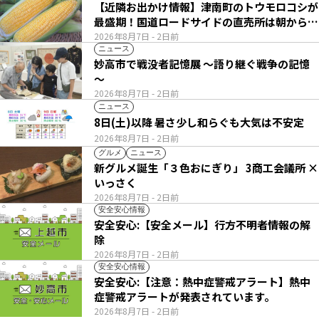
【近隣お出かけ情報】津南町のトウモロコシが
最盛期！国道ロードサイドの直売所は朝から長
い列
2026年8月7日
- 2日前
ニュース
妙高市で戦没者記憶展 ～語り継ぐ戦争の記憶
～
2026年8月7日
- 2日前
ニュース
8日(土)以降 暑さ少し和らぐも大気は不安定
2026年8月7日
- 2日前
グルメ
ニュース
新グルメ誕生「３色おにぎり」 3商工会議所 ×
いっさく
2026年8月7日
- 2日前
安全安心情報
安全安心:【安全メール】行方不明者情報の解
除
2026年8月7日
- 2日前
安全安心情報
安全安心:【注意：熱中症警戒アラート】熱中
症警戒アラートが発表されています。
2026年8月7日
- 2日前