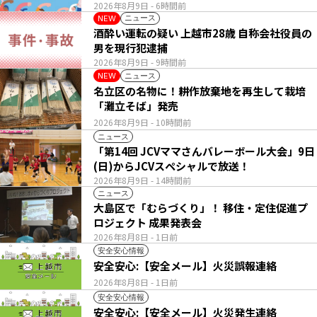
2026年8月9日
- 6時間前
ニュース
NEW
酒酔い運転の疑い 上越市28歳 自称会社役員の
男を現行犯逮捕
2026年8月9日
- 9時間前
ニュース
NEW
名立区の名物に！耕作放棄地を再生して栽培
「灘立そば」発売
2026年8月9日
- 10時間前
ニュース
「第14回 JCVママさんバレーボール大会」9日
(日)からJCVスペシャルで放送！
2026年8月9日
- 14時間前
ニュース
大島区で「むらづくり」！ 移住・定住促進プ
ロジェクト 成果発表会
2026年8月8日
- 1日前
安全安心情報
安全安心:【安全メール】火災誤報連絡
2026年8月8日
- 1日前
安全安心情報
安全安心:【安全メール】火災発生連絡