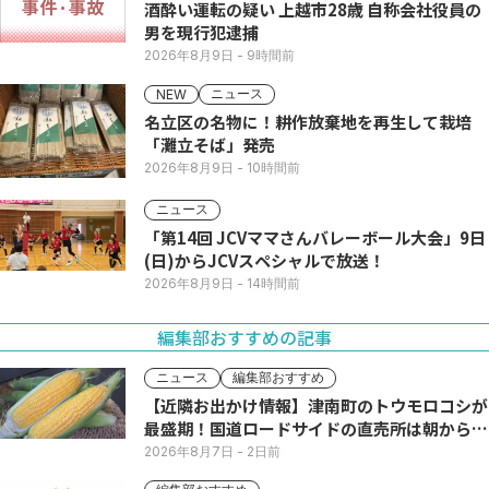
酒酔い運転の疑い 上越市28歳 自称会社役員の
男を現行犯逮捕
2026年8月9日
- 9時間前
ニュース
NEW
名立区の名物に！耕作放棄地を再生して栽培
「灘立そば」発売
2026年8月9日
- 10時間前
ニュース
「第14回 JCVママさんバレーボール大会」9日
(日)からJCVスペシャルで放送！
2026年8月9日
- 14時間前
編集部おすすめの記事
ニュース
編集部おすすめ
【近隣お出かけ情報】津南町のトウモロコシが
最盛期！国道ロードサイドの直売所は朝から長
い列
2026年8月7日
- 2日前