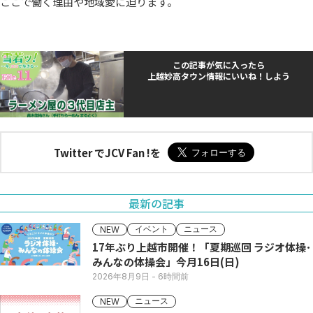
ここで働く理由や地域愛に迫ります。
この記事が気に入ったら
上越妙高タウン情報にいいね！しよう
Twitter でJCV Fan !を
最新の記事
イベント
ニュース
NEW
17年ぶり上越市開催！「夏期巡回 ラジオ体操･
みんなの体操会」今月16日(日)
2026年8月9日
- 6時間前
ニュース
NEW