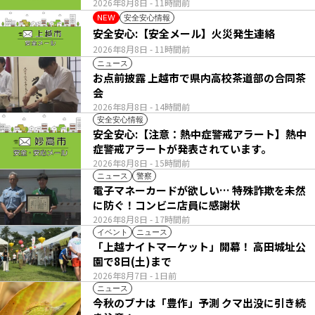
2026年8月8日
- 11時間前
安全安心情報
NEW
安全安心:【安全メール】火災発生連絡
2026年8月8日
- 11時間前
ニュース
お点前披露 上越市で県内高校茶道部の合同茶
会
2026年8月8日
- 14時間前
安全安心情報
安全安心:【注意：熱中症警戒アラート】熱中
症警戒アラートが発表されています。
2026年8月8日
- 15時間前
ニュース
警察
電子マネーカードが欲しい… 特殊詐欺を未然
に防ぐ！コンビニ店員に感謝状
2026年8月8日
- 17時間前
イベント
ニュース
「上越ナイトマーケット」開幕！ 高田城址公
園で8日(土)まで
2026年8月7日
- 1日前
ニュース
今秋のブナは「豊作」予測 クマ出没に引き続