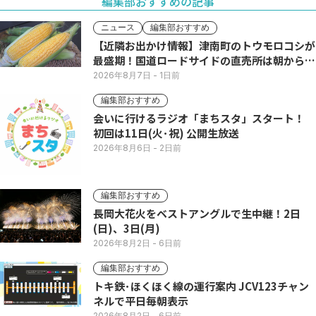
編集部おすすめの記事
ニュース
編集部おすすめ
【近隣お出かけ情報】津南町のトウモロコシが
最盛期！国道ロードサイドの直売所は朝から長
い列
2026年8月7日
- 1日前
編集部おすすめ
会いに行けるラジオ「まちスタ」スタート！
初回は11日(火･祝) 公開生放送
2026年8月6日
- 2日前
編集部おすすめ
長岡大花火をベストアングルで生中継！2日
(日)、3日(月)
2026年8月2日
- 6日前
編集部おすすめ
トキ鉄･ほくほく線の運行案内 JCV123チャン
ネルで平日毎朝表示
2026年8月2日
- 6日前