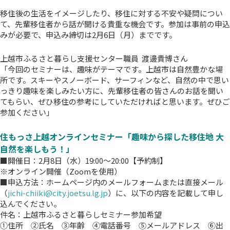
移住後の生活をイメージしたり、移住に対する不安や疑問につい
て、先輩移住者から話が聞ける貴重な機会です。参加は事前の申込
みが必要で、申込み締切は2月6日（月）までです。
上越市ふるさと暮らし支援センター職員 渡邊貴博さん
「今回のセミナーは、趣味がテーマです。上越市は自然豊かな場
所です。スキーやスノーボード、サーフィンなど、自然の中で思い
っきり趣味を楽しみたい方に、先輩移住者の皆さんのお話を聞い
てもらい、ぜひ移住の参考にしていただければと思います。ぜひご
参加ください」
住もっさ上越オンラインセミナー「趣味から探した移住地 大
自然を楽しもう！」
■開催日：2月8日（水）19:00～20:00【予約制】
※オンライン開催（Zoomを使用）
■申込方法：ホームページ内のメールフォームまたは直接メール
（
jichi-chiiki@city.joetsu.lg.jp
）に、以下の内容を記載して申し
込んでください。
件名：上越市ふるさと暮らしセミナー参加希望
①住所 ②氏名 ③年齢 ④電話番号 ⑤メールアドレス ⑥出