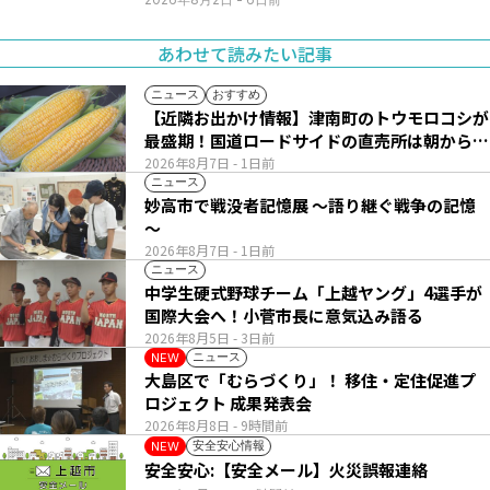
あわせて読みたい記事
ニュース
おすすめ
【近隣お出かけ情報】津南町のトウモロコシが
最盛期！国道ロードサイドの直売所は朝から長
い列
2026年8月7日
- 1日前
ニュース
妙高市で戦没者記憶展 ～語り継ぐ戦争の記憶
～
2026年8月7日
- 1日前
ニュース
中学生硬式野球チーム「上越ヤング」4選手が
国際大会へ！小菅市長に意気込み語る
2026年8月5日
- 3日前
ニュース
NEW
大島区で「むらづくり」！ 移住・定住促進プ
ロジェクト 成果発表会
2026年8月8日
- 9時間前
安全安心情報
NEW
安全安心:【安全メール】火災誤報連絡