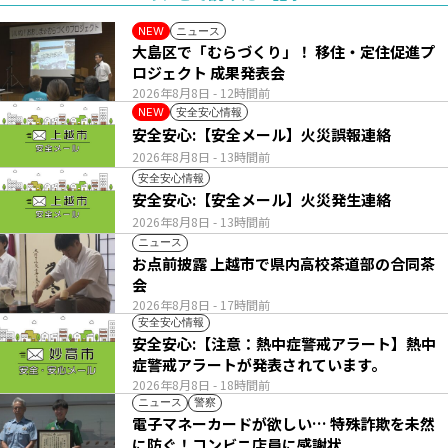
ニュース
NEW
大島区で「むらづくり」！ 移住・定住促進プ
ロジェクト 成果発表会
2026年8月8日
- 12時間前
安全安心情報
NEW
安全安心:【安全メール】火災誤報連絡
2026年8月8日
- 13時間前
安全安心情報
安全安心:【安全メール】火災発生連絡
2026年8月8日
- 13時間前
ニュース
お点前披露 上越市で県内高校茶道部の合同茶
会
2026年8月8日
- 17時間前
安全安心情報
安全安心:【注意：熱中症警戒アラート】熱中
症警戒アラートが発表されています。
2026年8月8日
- 18時間前
ニュース
警察
電子マネーカードが欲しい… 特殊詐欺を未然
に防ぐ！コンビニ店員に感謝状