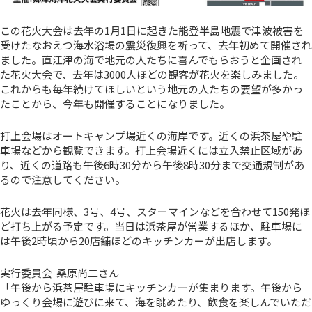
この花火大会は去年の1月1日に起きた能登半島地震で津波被害を
受けたなおえつ海水浴場の震災復興を祈って、去年初めて開催され
ました。直江津の海で地元の人たちに喜んでもらおうと企画され
た花火大会で、去年は3000人ほどの観客が花火を楽しみました。
これからも毎年続けてほしいという地元の人たちの要望が多かっ
たことから、今年も開催することになりました。
打上会場はオートキャンプ場近くの海岸です。近くの浜茶屋や駐
車場などから観覧できます。打上会場近くには立入禁止区域があ
り、近くの道路も午後6時30分から午後8時30分まで交通規制があ
るので注意してください。
花火は去年同様、3号、4号、スターマインなどを合わせて150発ほ
ど打ち上がる予定です。当日は浜茶屋が営業するほか、駐車場に
は午後2時頃から20店舗ほどのキッチンカーが出店します。
実行委員会 桑原尚二さん
「午後から浜茶屋駐車場にキッチンカーが集まります。午後から
ゆっくり会場に遊びに来て、海を眺めたり、飲食を楽しんでいただ