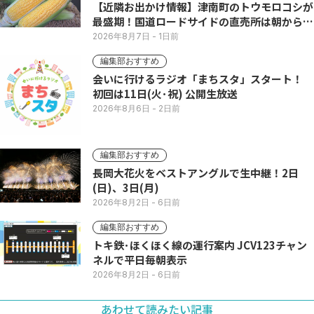
【近隣お出かけ情報】津南町のトウモロコシが
最盛期！国道ロードサイドの直売所は朝から長
い列
2026年8月7日
- 1日前
編集部おすすめ
会いに行けるラジオ「まちスタ」スタート！
初回は11日(火･祝) 公開生放送
2026年8月6日
- 2日前
編集部おすすめ
長岡大花火をベストアングルで生中継！2日
(日)、3日(月)
2026年8月2日
- 6日前
編集部おすすめ
トキ鉄･ほくほく線の運行案内 JCV123チャン
ネルで平日毎朝表示
2026年8月2日
- 6日前
あわせて読みたい記事