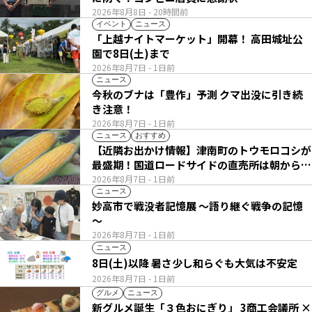
2026年8月8日
- 20時間前
イベント
ニュース
「上越ナイトマーケット」開幕！ 高田城址公
園で8日(土)まで
2026年8月7日
- 1日前
ニュース
今秋のブナは「豊作」予測 クマ出没に引き続
き注意！
2026年8月7日
- 1日前
ニュース
おすすめ
【近隣お出かけ情報】津南町のトウモロコシが
最盛期！国道ロードサイドの直売所は朝から長
い列
2026年8月7日
- 1日前
ニュース
妙高市で戦没者記憶展 ～語り継ぐ戦争の記憶
～
2026年8月7日
- 1日前
ニュース
8日(土)以降 暑さ少し和らぐも大気は不安定
2026年8月7日
- 1日前
グルメ
ニュース
新グルメ誕生「３色おにぎり」 3商工会議所 ×