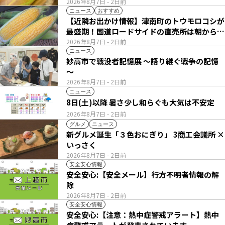
2026年8月7日
- 2日前
ニュース
おすすめ
【近隣お出かけ情報】津南町のトウモロコシが
最盛期！国道ロードサイドの直売所は朝から長
い列
2026年8月7日
- 2日前
ニュース
妙高市で戦没者記憶展 ～語り継ぐ戦争の記憶
～
2026年8月7日
- 2日前
ニュース
8日(土)以降 暑さ少し和らぐも大気は不安定
2026年8月7日
- 2日前
グルメ
ニュース
新グルメ誕生「３色おにぎり」 3商工会議所 ×
いっさく
2026年8月7日
- 2日前
安全安心情報
安全安心:【安全メール】行方不明者情報の解
除
2026年8月7日
- 2日前
安全安心情報
安全安心:【注意：熱中症警戒アラート】熱中