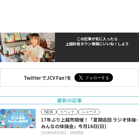
この記事が気に入ったら
上越妙高タウン情報にいいね！しよう
Twitter でJCV Fan !を
最新の記事
イベント
ニュース
NEW
17年ぶり上越市開催！「夏期巡回 ラジオ体操･
みんなの体操会」今月16日(日)
2026年8月9日
- 9時間前