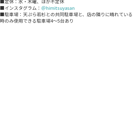
■定休：水・木曜、ほか不定休
■インスタグラム：
＠himitsuyasan
■駐車場：天ぷら若杉との共同駐車場と、店の隣りに晴れている
時のみ使用できる駐車場4～5台あり