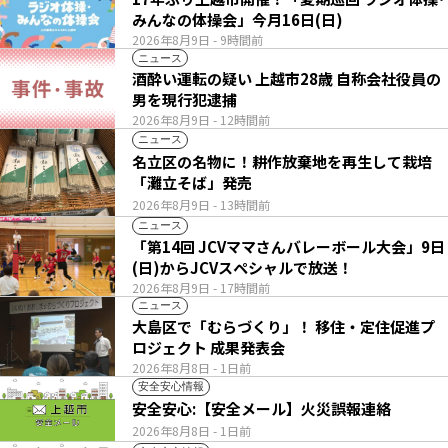
みんなの体操会」今月16日(日)
2026年8月9日
- 9時間前
ニュース
酒酔い運転の疑い 上越市28歳 自称会社役員の
男を現行犯逮捕
2026年8月9日
- 12時間前
ニュース
名立区の名物に！耕作放棄地を再生して栽培
「灘立そば」発売
2026年8月9日
- 13時間前
ニュース
「第14回 JCVママさんバレーボール大会」9日
(日)からJCVスペシャルで放送！
2026年8月9日
- 17時間前
ニュース
大島区で「むらづくり」！ 移住・定住促進プ
ロジェクト 成果発表会
2026年8月8日
- 1日前
安全安心情報
安全安心:【安全メール】火災誤報連絡
2026年8月8日
- 1日前