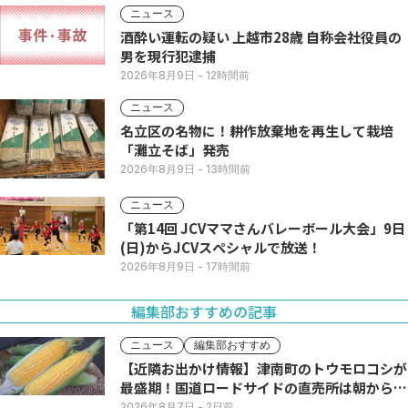
ニュース
酒酔い運転の疑い 上越市28歳 自称会社役員の
男を現行犯逮捕
2026年8月9日
- 12時間前
ニュース
名立区の名物に！耕作放棄地を再生して栽培
「灘立そば」発売
2026年8月9日
- 13時間前
ニュース
「第14回 JCVママさんバレーボール大会」9日
(日)からJCVスペシャルで放送！
2026年8月9日
- 17時間前
編集部おすすめの記事
ニュース
編集部おすすめ
【近隣お出かけ情報】津南町のトウモロコシが
最盛期！国道ロードサイドの直売所は朝から長
い列
2026年8月7日
- 2日前