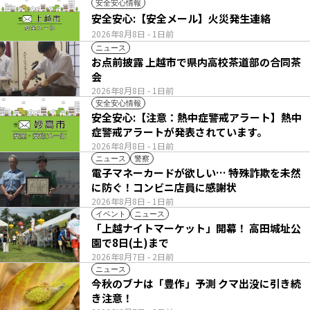
安全安心情報
安全安心:【安全メール】火災発生連絡
2026年8月8日
- 1日前
ニュース
お点前披露 上越市で県内高校茶道部の合同茶
会
2026年8月8日
- 1日前
安全安心情報
安全安心:【注意：熱中症警戒アラート】熱中
症警戒アラートが発表されています。
2026年8月8日
- 1日前
ニュース
警察
電子マネーカードが欲しい… 特殊詐欺を未然
に防ぐ！コンビニ店員に感謝状
2026年8月8日
- 1日前
イベント
ニュース
「上越ナイトマーケット」開幕！ 高田城址公
園で8日(土)まで
2026年8月7日
- 2日前
ニュース
今秋のブナは「豊作」予測 クマ出没に引き続
き注意！