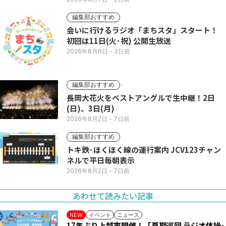
編集部おすすめ
会いに行けるラジオ「まちスタ」スタート！
初回は11日(火･祝) 公開生放送
2026年8月6日
- 3日前
編集部おすすめ
長岡大花火をベストアングルで生中継！2日
(日)、3日(月)
2026年8月2日
- 7日前
編集部おすすめ
トキ鉄･ほくほく線の運行案内 JCV123チャン
ネルで平日毎朝表示
2026年8月2日
- 7日前
あわせて読みたい記事
イベント
ニュース
NEW
17年ぶり上越市開催！「夏期巡回 ラジオ体操･