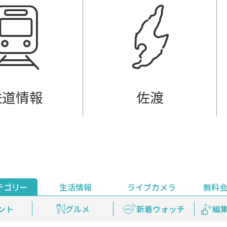
鉄道情報
佐渡
テゴリー
生活情報
ライブカメラ
無料
ント
ライブ配信
安全安心情報
グルメ
見逃し配信
天気
新着ウォッチ
上越妙高百景
プレミアム
編