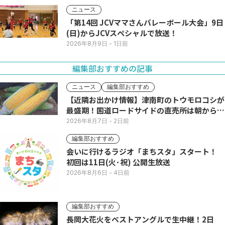
ニュース
「第14回 JCVママさんバレーボール大会」9日
(日)からJCVスペシャルで放送！
2026年8月9日
- 1日前
編集部おすすめの記事
ニュース
編集部おすすめ
【近隣お出かけ情報】津南町のトウモロコシが
最盛期！国道ロードサイドの直売所は朝から長
い列
2026年8月7日
- 2日前
編集部おすすめ
会いに行けるラジオ「まちスタ」スタート！
初回は11日(火･祝) 公開生放送
2026年8月6日
- 4日前
編集部おすすめ
長岡大花火をベストアングルで生中継！2日