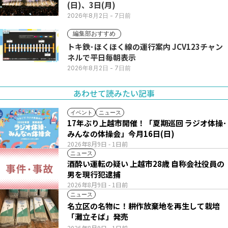
(日)、3日(月)
2026年8月2日
- 7日前
編集部おすすめ
トキ鉄･ほくほく線の運行案内 JCV123チャン
ネルで平日毎朝表示
2026年8月2日
- 7日前
あわせて読みたい記事
イベント
ニュース
17年ぶり上越市開催！「夏期巡回 ラジオ体操･
みんなの体操会」今月16日(日)
2026年8月9日
- 1日前
ニュース
酒酔い運転の疑い 上越市28歳 自称会社役員の
男を現行犯逮捕
2026年8月9日
- 1日前
ニュース
名立区の名物に！耕作放棄地を再生して栽培
「灘立そば」発売
2026年8月9日
- 1日前