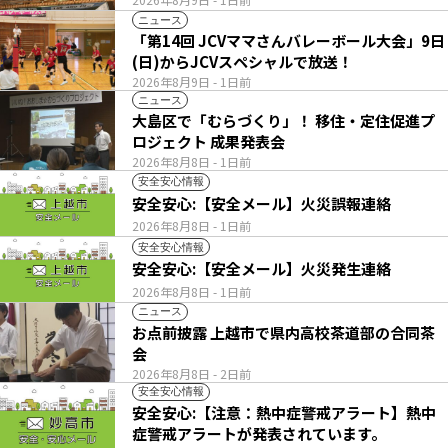
ニュース
「第14回 JCVママさんバレーボール大会」9日
(日)からJCVスペシャルで放送！
2026年8月9日
- 1日前
ニュース
大島区で「むらづくり」！ 移住・定住促進プ
ロジェクト 成果発表会
2026年8月8日
- 1日前
安全安心情報
安全安心:【安全メール】火災誤報連絡
2026年8月8日
- 1日前
安全安心情報
安全安心:【安全メール】火災発生連絡
2026年8月8日
- 1日前
ニュース
お点前披露 上越市で県内高校茶道部の合同茶
会
2026年8月8日
- 2日前
安全安心情報
安全安心:【注意：熱中症警戒アラート】熱中
症警戒アラートが発表されています。