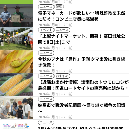
2026年8月8日
- 2日前
ニュース
警察
電子マネーカードが欲しい… 特殊詐欺を未然
に防ぐ！コンビニ店員に感謝状
2026年8月8日
- 2日前
イベント
ニュース
「上越ナイトマーケット」開幕！ 高田城址公
園で8日(土)まで
2026年8月7日
- 2日前
ニュース
今秋のブナは「豊作」予測 クマ出没に引き続
き注意！
2026年8月7日
- 2日前
ニュース
おすすめ
【近隣お出かけ情報】津南町のトウモロコシが
最盛期！国道ロードサイドの直売所は朝から長
い列
2026年8月7日
- 2日前
ニュース
妙高市で戦没者記憶展 ～語り継ぐ戦争の記憶
～
2026年8月7日
- 2日前
ニュース
8日(土)以降 暑さ少し和らぐも大気は不安定