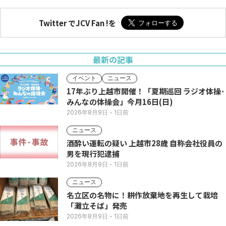
Twitter でJCV Fan !を
最新の記事
イベント
ニュース
17年ぶり上越市開催！「夏期巡回 ラジオ体操･
みんなの体操会」今月16日(日)
2026年8月9日
- 1日前
ニュース
酒酔い運転の疑い 上越市28歳 自称会社役員の
男を現行犯逮捕
2026年8月9日
- 1日前
ニュース
名立区の名物に！耕作放棄地を再生して栽培
「灘立そば」発売
2026年8月9日
- 1日前