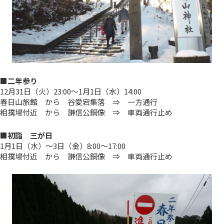
■二年参り
12月31日（火）23:00～1月1日（水）14:00
春日山旅館 から 谷愛宕集落 ⇒ 一方通行
相撲場付近 から 謙信公銅像 ⇒ 車両通行止め
■初詣 三が日
1月1日（水）～3日（金）8:00～17:00
相撲場付近 から 謙信公銅像 ⇒ 車両通行止め