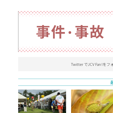
Twitter でJCV Fan !を
フ