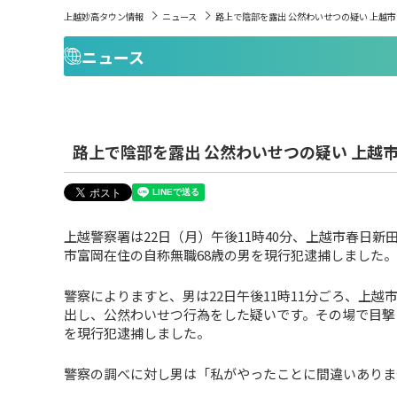
上越妙高タウン情報
ニュース
路上で陰部を露出 公然わいせつの疑い 上越市
ニュース
路上で陰部を露出 公然わいせつの疑い 上越
上越警察署は22日（月）午後11時40分、上越市春日
市富岡在住の自称無職68歳の男を現行犯逮捕しました。
警察によりますと、男は22日午後11時11分ごろ、上
出し、公然わいせつ行為をした疑いです。その場で目撃
を現行犯逮捕しました。
警察の調べに対し男は「私がやったことに間違いありま