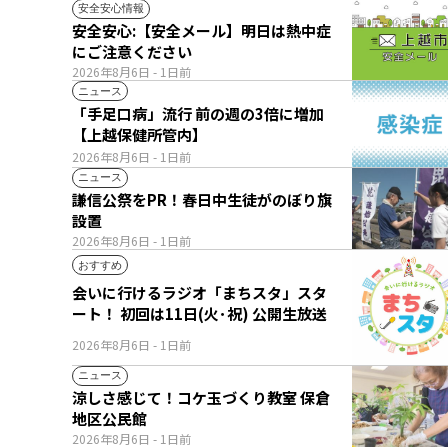
安全安心情報
安全安心:【安全メール】明日は熱中症
にご注意ください
2026年8月6日
- 1日前
ニュース
「手足口病」流行 前の週の3倍に増加
【上越保健所管内】
2026年8月6日
- 1日前
ニュース
謙信公祭をPR！春日中生徒がのぼり旗
設置
2026年8月6日
- 1日前
おすすめ
会いに行けるラジオ「まちスタ」スタ
ート！ 初回は11日(火･祝) 公開生放送
2026年8月6日
- 1日前
ニュース
涼しさ感じて！コケ玉づくり教室 保倉
地区公民館
2026年8月6日
- 1日前