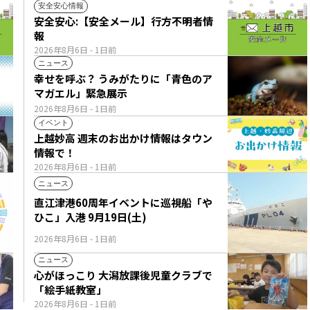
安全安心情報
安全安心:【安全メール】行方不明者情
報
2026年8月6日
- 1日前
ニュース
幸せを呼ぶ？ うみがたりに「青色のア
マガエル」緊急展示
2026年8月6日
- 1日前
イベント
上越妙高 週末のお出かけ情報はタウン
情報で！
2026年8月6日
- 1日前
ニュース
直江津港60周年イベントに巡視船「や
ひこ」入港 9月19日(土)
2026年8月6日
- 1日前
ニュース
心がほっこり 大潟放課後児童クラブで
「絵手紙教室」
2026年8月6日
- 1日前