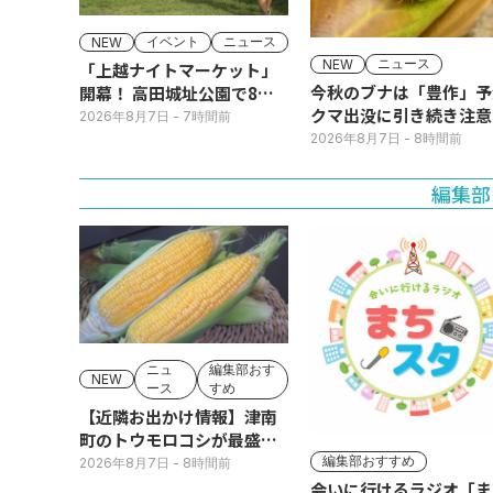
イベント
ニュース
NEW
ニュース
NEW
「上越ナイトマーケット」
今秋のブナは「豊作」予
開幕！ 高田城址公園で8日
クマ出没に引き続き注意
(土)まで
2026年8月7日
- 7時間前
2026年8月7日
- 8時間前
編集部
ニュ
編集部おす
NEW
ース
すめ
【近隣お出かけ情報】津南
町のトウモロコシが最盛
期！国道ロードサイドの直
編集部おすすめ
2026年8月7日
- 8時間前
売所は朝から長い列
会いに行けるラジオ「ま