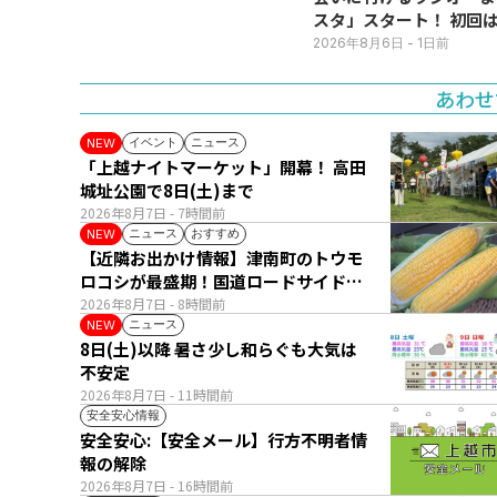
スタ」スタート！ 初回は
日(火･祝) 公開生放送
2026年8月6日
- 1日前
あわせ
イベント
ニュース
NEW
「上越ナイトマーケット」開幕！ 高田
城址公園で8日(土)まで
2026年8月7日
- 7時間前
ニュース
おすすめ
NEW
【近隣お出かけ情報】津南町のトウモ
ロコシが最盛期！国道ロードサイドの
直売所は朝から長い列
2026年8月7日
- 8時間前
ニュース
NEW
8日(土)以降 暑さ少し和らぐも大気は
不安定
2026年8月7日
- 11時間前
安全安心情報
安全安心:【安全メール】行方不明者情
報の解除
2026年8月7日
- 16時間前