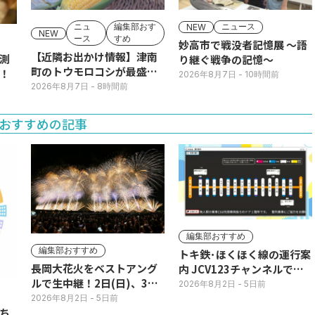
ニュ
編集部おす
ニュース
NEW
NEW
ース
すめ
妙高市で戦没者記憶展 ～語
【近隣お出かけ情報】津南
測
り継ぐ戦争の記憶～
町のトウモロコシが最盛
！
2026年8月7日
- 10時間前
期！国道ロードサイドの直
2026年8月7日
- 8時間前
売所は朝から長い列
おすすめの記事
編集部おすすめ
編集部おすすめ
トキ鉄･ほくほく線の運行案
長岡大花火をベストアング
内 JCV123チャンネルで平
ルで生中継！2日(日)、3日
日毎朝表示
2026年8月2日
- 5日前
(月)
2026年8月2日
- 5日前
ち