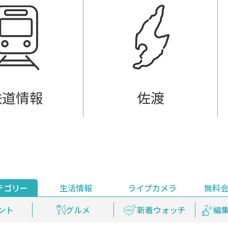
鉄道情報
佐渡
テゴリー
生活情報
ライブカメラ
無料
ント
ライブ配信
安全安心情報
グルメ
見逃し配信
天気
新着ウォッチ
上越妙高百景
プレミアム
編