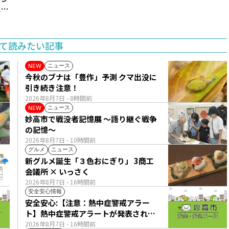
11
て読みたい記事
ニュース
NEW
今秋のブナは「豊作」予測 クマ出没に
引き続き注意！
2026年8月7日
- 8時間前
ニュース
NEW
妙高市で戦没者記憶展 ～語り継ぐ戦争
の記憶～
2026年8月7日
- 10時間前
グルメ
ニュース
新グルメ誕生「３色おにぎり」 3商工
会議所 × いっさく
2026年8月7日
- 16時間前
安全安心情報
安全安心:【注意：熱中症警戒アラー
ト】熱中症警戒アラートが発表されて
います。
2026年8月7日
- 16時間前