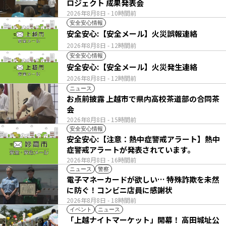
ロジェクト 成果発表会
2026年8月8日
- 10時間前
安全安心情報
安全安心:【安全メール】火災誤報連絡
2026年8月8日
- 12時間前
安全安心情報
安全安心:【安全メール】火災発生連絡
2026年8月8日
- 12時間前
ニュース
お点前披露 上越市で県内高校茶道部の合同茶
会
2026年8月8日
- 15時間前
安全安心情報
安全安心:【注意：熱中症警戒アラート】熱中
症警戒アラートが発表されています。
2026年8月8日
- 16時間前
ニュース
警察
電子マネーカードが欲しい… 特殊詐欺を未然
に防ぐ！コンビニ店員に感謝状
2026年8月8日
- 18時間前
イベント
ニュース
「上越ナイトマーケット」開幕！ 高田城址公