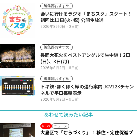
編集部おすすめ
会いに行けるラジオ「まちスタ」スタート！
初回は11日(火･祝) 公開生放送
2026年8月6日
- 2日前
編集部おすすめ
長岡大花火をベストアングルで生中継！2日
(日)、3日(月)
2026年8月2日
- 6日前
編集部おすすめ
トキ鉄･ほくほく線の運行案内 JCV123チャン
ネルで平日毎朝表示
2026年8月2日
- 6日前
あわせて読みたい記事
ニュース
NEW
大島区で「むらづくり」！ 移住・定住促進プ