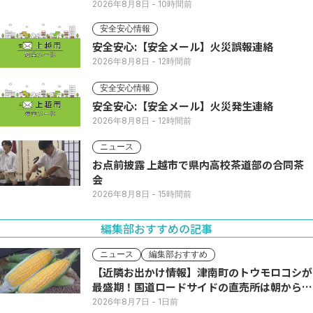
2026年8月8日
- 10時間前
安全安心情報
安全安心:【安全メール】火災誤報連絡
2026年8月8日
- 12時間前
安全安心情報
安全安心:【安全メール】火災発生連絡
2026年8月8日
- 12時間前
ニュース
お点前披露 上越市で県内高校茶道部の合同茶
会
2026年8月8日
- 15時間前
編集部おすすめの記事
ニュース
編集部おすすめ
【近隣お出かけ情報】津南町のトウモロコシが
最盛期！国道ロードサイドの直売所は朝から長
い列
2026年8月7日
- 1日前