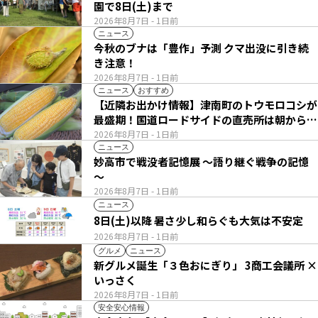
園で8日(土)まで
2026年8月7日
- 1日前
ニュース
今秋のブナは「豊作」予測 クマ出没に引き続
き注意！
2026年8月7日
- 1日前
ニュース
おすすめ
【近隣お出かけ情報】津南町のトウモロコシが
最盛期！国道ロードサイドの直売所は朝から長
い列
2026年8月7日
- 1日前
ニュース
妙高市で戦没者記憶展 ～語り継ぐ戦争の記憶
～
2026年8月7日
- 1日前
ニュース
8日(土)以降 暑さ少し和らぐも大気は不安定
2026年8月7日
- 1日前
グルメ
ニュース
新グルメ誕生「３色おにぎり」 3商工会議所 ×
いっさく
2026年8月7日
- 1日前
安全安心情報