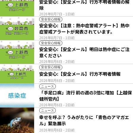
安全安心:【安全メール】行方不明者情報の解
除
2026年8月7日
- 1日前
安全安心情報
安全安心:【注意：熱中症警戒アラート】熱中
症警戒アラートが発表されています。
2026年8月7日
- 1日前
安全安心情報
安全安心:【安全メール】明日は熱中症にご注
意ください
2026年8月6日
- 2日前
安全安心情報
安全安心:【安全メール】行方不明者情報
2026年8月6日
- 2日前
ニュース
「手足口病」流行 前の週の3倍に増加【上越保
健所管内】
2026年8月6日
- 2日前
ニュース
幸せを呼ぶ？ うみがたりに「青色のアマガエ
ル」緊急展示
2026年8月6日
- 2日前