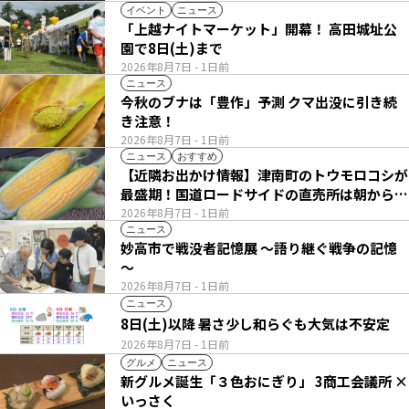
イベント
ニュース
「上越ナイトマーケット」開幕！ 高田城址公
園で8日(土)まで
2026年8月7日
- 1日前
ニュース
今秋のブナは「豊作」予測 クマ出没に引き続
き注意！
2026年8月7日
- 1日前
ニュース
おすすめ
【近隣お出かけ情報】津南町のトウモロコシが
最盛期！国道ロードサイドの直売所は朝から長
い列
2026年8月7日
- 1日前
ニュース
妙高市で戦没者記憶展 ～語り継ぐ戦争の記憶
～
2026年8月7日
- 1日前
ニュース
8日(土)以降 暑さ少し和らぐも大気は不安定
2026年8月7日
- 1日前
グルメ
ニュース
新グルメ誕生「３色おにぎり」 3商工会議所 ×
いっさく