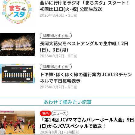
会いに行けるラジオ「まちスタ」スタート！
初回は11日(火･祝) 公開生放送
2026年8月6日
- 2日前
編集部おすすめ
長岡大花火をベストアングルで生中継！2日
(日)、3日(月)
2026年8月2日
- 6日前
編集部おすすめ
トキ鉄･ほくほく線の運行案内 JCV123チャン
ネルで平日毎朝表示
2026年8月2日
- 6日前
あわせて読みたい記事
ニュース
NEW
「第14回 JCVママさんバレーボール大会」9日
(日)からJCVスペシャルで放送！
2026年8月9日
- 1時間前