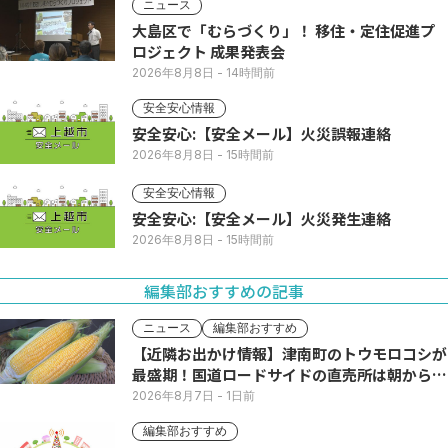
ニュース
大島区で「むらづくり」！ 移住・定住促進プ
ロジェクト 成果発表会
2026年8月8日
- 14時間前
安全安心情報
安全安心:【安全メール】火災誤報連絡
2026年8月8日
- 15時間前
安全安心情報
安全安心:【安全メール】火災発生連絡
2026年8月8日
- 15時間前
編集部おすすめの記事
ニュース
編集部おすすめ
【近隣お出かけ情報】津南町のトウモロコシが
最盛期！国道ロードサイドの直売所は朝から長
い列
2026年8月7日
- 1日前
編集部おすすめ