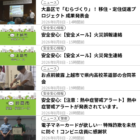
ニュース
大島区で「むらづくり」！ 移住・定住促進プ
ロジェクト 成果発表会
2026年8月8日
- 14時間前
安全安心情報
安全安心:【安全メール】火災誤報連絡
2026年8月8日
- 15時間前
安全安心情報
安全安心:【安全メール】火災発生連絡
2026年8月8日
- 15時間前
ニュース
お点前披露 上越市で県内高校茶道部の合同茶
会
2026年8月8日
- 19時間前
安全安心情報
安全安心:【注意：熱中症警戒アラート】熱中
症警戒アラートが発表されています。
2026年8月8日
- 20時間前
ニュース
警察
電子マネーカードが欲しい… 特殊詐欺を未然
に防ぐ！コンビニ店員に感謝状
2026年8月8日
- 22時間前