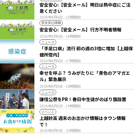
安全安心:【安全メール】明日は熱中症にご注
意ください
2026年8月6日
- 15時間前
安全安心情報
安全安心:【安全メール】行方不明者情報
2026年8月6日
- 16時間前
ニュース
「手足口病」流行 前の週の3倍に増加【上越保
健所管内】
2026年8月6日
- 17時間前
ニュース
幸せを呼ぶ？ うみがたりに「青色のアマガエ
ル」緊急展示
2026年8月6日
- 18時間前
ニュース
謙信公祭をPR！春日中生徒がのぼり旗設置
2026年8月6日
- 19時間前
イベント
上越妙高 週末のお出かけ情報はタウン情報
で！
2026年8月6日
- 21時間前