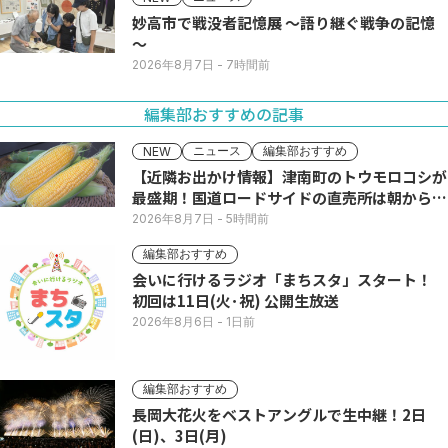
妙高市で戦没者記憶展 ～語り継ぐ戦争の記憶
～
2026年8月7日
- 7時間前
編集部おすすめの記事
ニュース
編集部おすすめ
NEW
【近隣お出かけ情報】津南町のトウモロコシが
最盛期！国道ロードサイドの直売所は朝から長
い列
2026年8月7日
- 5時間前
編集部おすすめ
会いに行けるラジオ「まちスタ」スタート！
初回は11日(火･祝) 公開生放送
2026年8月6日
- 1日前
編集部おすすめ
長岡大花火をベストアングルで生中継！2日
(日)、3日(月)