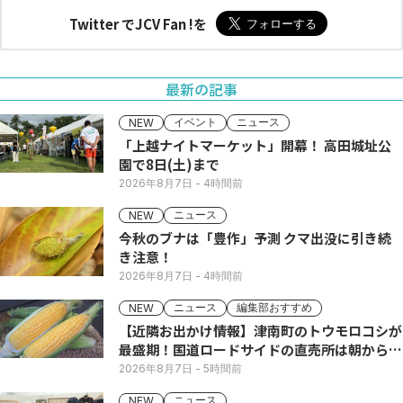
Twitter でJCV Fan !を
最新の記事
イベント
ニュース
NEW
「上越ナイトマーケット」開幕！ 高田城址公
園で8日(土)まで
2026年8月7日
- 4時間前
ニュース
NEW
今秋のブナは「豊作」予測 クマ出没に引き続
き注意！
2026年8月7日
- 4時間前
ニュース
編集部おすすめ
NEW
【近隣お出かけ情報】津南町のトウモロコシが
最盛期！国道ロードサイドの直売所は朝から長
い列
2026年8月7日
- 5時間前
ニュース
NEW