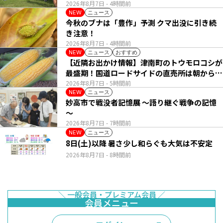
2026年8月7日
- 4時間前
ニュース
NEW
今秋のブナは「豊作」予測 クマ出没に引き続
き注意！
2026年8月7日
- 4時間前
ニュース
おすすめ
NEW
【近隣お出かけ情報】津南町のトウモロコシが
最盛期！国道ロードサイドの直売所は朝から長
い列
2026年8月7日
- 5時間前
ニュース
NEW
妙高市で戦没者記憶展 ～語り継ぐ戦争の記憶
～
2026年8月7日
- 7時間前
ニュース
NEW
8日(土)以降 暑さ少し和らぐも大気は不安定
2026年8月7日
- 8時間前