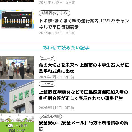
2026年8月2日
- 5日前
編集部おすすめ
トキ鉄･ほくほく線の運行案内 JCV123チャン
ネルで平日毎朝表示
2026年8月2日
- 5日前
あわせて読みたい記事
ニュース
命の大切さを未来へ 上越市の中学生22人が広
島平和式典に出席
2026年8月5日
- 2日前
ニュース
上越市 医療機関などで国民健康保険加入者の
負担割合等が正しく表示されない事象発生
2026年8月4日
- 3日前
安全安心情報
安全安心:【安全メール】行方不明者情報の解
除