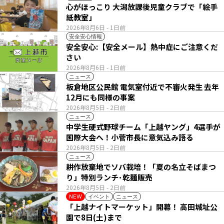
心がほっこり 大潟放課後児童クラブで「絵手
紙教室」
2026年8月6日
- 1日前
安全安心情報
安全安心:【安全メール】熱中症にご注意くだ
さい
2026年8月6日
- 1日前
ニュース
板倉地区公民館 電気室付近で不審火発生 去年
12月にも同様の事案
2026年8月5日
- 2日前
ニュース
中学生硬式野球チーム「上越ヤング」4選手が
国際大会へ！小菅市長に意気込み語る
2026年8月5日
- 2日前
ニュース
耕作放棄地でソバ栽培！「夏の名立そばまつ
り」特別ランチ･乾麺販売
2026年8月5日
- 2日前
イベント
ニュース
NEW
「上越ナイトマーケット」開幕！ 高田城址公
園で8日(土)まで