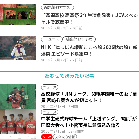
編集部おすすめ
「高田高校 高高祭 3年生演劇発表」JCVスペシ
ャルで放送中！
2026年7月30日
- 6日前
ニュース
編集部おすすめ
NHK「にっぽん縦断こころ旅 2026秋の旅」新
潟県 エピソード募集中！
2026年7月27日
- 9日前
あわせて読みたい記事
ニュース
高校野球「JIMリーグ」関根学園唯一の女子部
員 宮﨑心奏さんが初ヒット！
2026年8月3日
- 2日前
ニュース
中学生硬式野球チーム「上越ヤング」4選手が
国際大会へ！小菅市長に意気込み語る
2026年8月5日
- 17時間前
安全安心情報
NEW