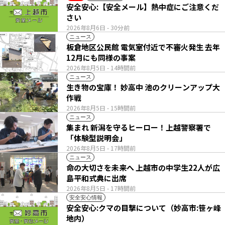
安全安心:【安全メール】熱中症にご注意くだ
さい
2026年8月6日
- 30分前
ニュース
板倉地区公民館 電気室付近で不審火発生 去年
12月にも同様の事案
2026年8月5日
- 14時間前
ニュース
生き物の宝庫！ 妙高中 池のクリーンアップ大
作戦
2026年8月5日
- 15時間前
ニュース
集まれ 新潟を守るヒーロー！上越警察署で
「体験型説明会」
2026年8月5日
- 17時間前
ニュース
命の大切さを未来へ 上越市の中学生22人が広
島平和式典に出席
2026年8月5日
- 17時間前
安全安心情報
安全安心:クマの目撃について（妙高市:笹ヶ峰
地内）