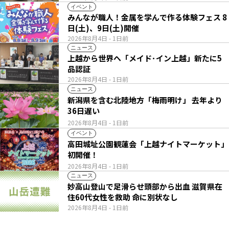
イベント
みんなが職人！金属を学んで作る体験フェス 8
日(土)、9日(土)開催
2026年8月4日
- 1日前
ニュース
上越から世界へ「メイド･イン上越」新たに5
品認証
2026年8月4日
- 1日前
ニュース
新潟県を含む北陸地方「梅雨明け」 去年より
36日遅い
2026年8月4日
- 1日前
イベント
高田城址公園観蓮会「上越ナイトマーケット」
初開催！
2026年8月4日
- 1日前
ニュース
妙高山登山で足滑らせ頭部から出血 滋賀県在
住60代女性を救助 命に別状なし
2026年8月4日
- 1日前