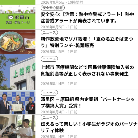
2026年8月5日
- 19時間前
安全安心情報
安全安心:【注意：熱中症警戒アラート】熱中
症警戒アラートが発表されています。
2026年8月5日
- 1日前
ニュース
耕作放棄地でソバ栽培！「夏の名立そばまつ
り」特別ランチ･乾麺販売
2026年8月5日
- 1日前
ニュース
上越市 医療機関などで国民健康保険加入者の
負担割合等が正しく表示されない事象発生
2026年8月4日
- 1日前
ニュース
清里区 三原田組 県内企業初「パートナーシッ
プ構築大賞」受賞！
2026年8月4日
- 1日前
ニュース
伝えるって楽しい！小学生がラジオのパーソナ
リティ体験
2026年8月4日
- 1日前