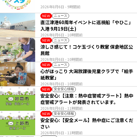
2026年8月6日
- 9時間前
ニュース
NEW
直江津港60周年イベントに巡視船「やひこ」
入港 9月19日(土)
2026年8月6日
- 10時間前
ニュース
NEW
涼しさ感じて！コケ玉づくり教室 保倉地区公
民館
2026年8月6日
- 10時間前
ニュース
NEW
心がほっこり 大潟放課後児童クラブで「絵手
紙教室」
2026年8月6日
- 10時間前
安全安心情報
NEW
安全安心:【注意：熱中症警戒アラート】熱中
症警戒アラートが発表されています。
2026年8月6日
- 11時間前
安全安心情報
NEW
安全安心:【安全メール】熱中症にご注意くだ
さい
2026年8月6日
- 11時間前