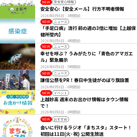
安全安心情報
NEW
安全安心:【安全メール】行方不明者情報
2026年8月6日
- 3時間前
ニュース
NEW
「手足口病」流行 前の週の3倍に増加【上越保
健所管内】
2026年8月6日
- 4時間前
ニュース
NEW
幸せを呼ぶ？ うみがたりに「青色のアマガエ
ル」緊急展示
2026年8月6日
- 5時間前
ニュース
NEW
謙信公祭をPR！春日中生徒がのぼり旗設置
2026年8月6日
- 6時間前
イベント
NEW
上越妙高 週末のお出かけ情報はタウン情報
で！
2026年8月6日
- 8時間前
おすすめ
NEW
会いに行けるラジオ「まちスタ」スタート！
初回は11日(火･祝) 公開生放送