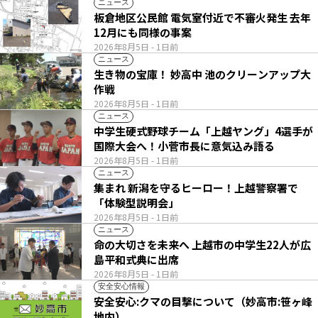
ニュース
板倉地区公民館 電気室付近で不審火発生 去年
12月にも同様の事案
2026年8月5日
- 1日前
ニュース
生き物の宝庫！ 妙高中 池のクリーンアップ大
作戦
2026年8月5日
- 1日前
ニュース
中学生硬式野球チーム「上越ヤング」4選手が
国際大会へ！小菅市長に意気込み語る
2026年8月5日
- 1日前
ニュース
集まれ 新潟を守るヒーロー！上越警察署で
「体験型説明会」
2026年8月5日
- 1日前
ニュース
命の大切さを未来へ 上越市の中学生22人が広
島平和式典に出席
2026年8月5日
- 1日前
安全安心情報
安全安心:クマの目撃について（妙高市:笹ヶ峰
地内）