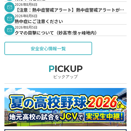
2026年8月6日
【注意：熱中症警戒アラート】熱中症警戒アラートが発
表されています。
2026年8月6日
熱中症にご注意ください
2026年8月5日
クマの目撃について（妙高市:笹ヶ峰地内）
安全安心情報一覧
PICKUP
ピックアップ