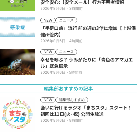
安全安心:【安全メール】行方不明者情報
2026年8月6日
- 3時間前
ニュース
NEW
「手足口病」流行 前の週の3倍に増加【上越保
健所管内】
2026年8月6日
- 4時間前
ニュース
NEW
幸せを呼ぶ？ うみがたりに「青色のアマガエ
ル」緊急展示
2026年8月6日
- 5時間前
編集部おすすめの記事
編集部おすすめ
NEW
会いに行けるラジオ「まちスタ」スタート！
初回は11日(火･祝) 公開生放送
2026年8月6日
- 9時間前