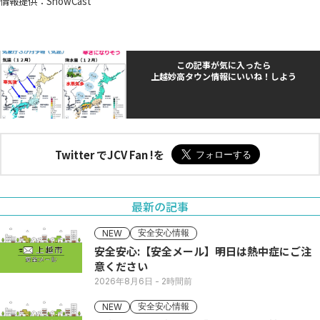
情報提供：SnowCast
この記事が気に入ったら
上越妙高タウン情報にいいね！しよう
Twitter でJCV Fan !を
最新の記事
安全安心情報
NEW
安全安心:【安全メール】明日は熱中症にご注
意ください
2026年8月6日
- 2時間前
安全安心情報
NEW