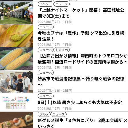
イベント
ニュース
「上越ナイトマーケット」開幕！ 高田城址公
園で8日(土)まで
2026年8月7日
- 1日前
ニュース
今秋のブナは「豊作」予測 クマ出没に引き続
き注意！
2026年8月7日
- 1日前
ニュース
おすすめ
【近隣お出かけ情報】津南町のトウモロコシが
最盛期！国道ロードサイドの直売所は朝から長
い列
2026年8月7日
- 1日前
ニュース
妙高市で戦没者記憶展 ～語り継ぐ戦争の記憶
～
2026年8月7日
- 1日前
ニュース
8日(土)以降 暑さ少し和らぐも大気は不安定
2026年8月7日
- 1日前
グルメ
ニュース
新グルメ誕生「３色おにぎり」 3商工会議所 ×
いっさく