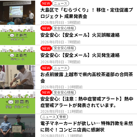
ニュース
NEW
大島区で「むらづくり」！ 移住・定住促進プ
ロジェクト 成果発表会
2026年8月8日
- 5時間前
安全安心情報
NEW
安全安心:【安全メール】火災誤報連絡
2026年8月8日
- 7時間前
安全安心情報
NEW
安全安心:【安全メール】火災発生連絡
2026年8月8日
- 7時間前
ニュース
NEW
お点前披露 上越市で県内高校茶道部の合同茶
会
2026年8月8日
- 10時間前
安全安心情報
NEW
安全安心:【注意：熱中症警戒アラート】熱中
症警戒アラートが発表されています。
2026年8月8日
- 11時間前
ニュース
警察
電子マネーカードが欲しい… 特殊詐欺を未然
に防ぐ！コンビニ店員に感謝状
2026年8月8日
- 13時間前