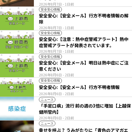
2026年8月7日
- 1日前
安全安心情報
安全安心:【安全メール】行方不明者情報の解
除
2026年8月7日
- 1日前
安全安心情報
安全安心:【注意：熱中症警戒アラート】熱中
症警戒アラートが発表されています。
2026年8月7日
- 1日前
安全安心情報
安全安心:【安全メール】明日は熱中症にご注
意ください
2026年8月6日
- 2日前
安全安心情報
安全安心:【安全メール】行方不明者情報
2026年8月6日
- 2日前
ニュース
「手足口病」流行 前の週の3倍に増加【上越保
健所管内】
2026年8月6日
- 2日前
ニュース
幸せを呼ぶ？ うみがたりに「青色のアマガエ