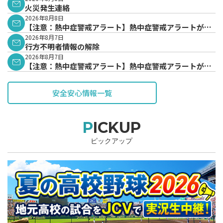
火災発生連絡
2026年8月8日
【注意：熱中症警戒アラート】熱中症警戒アラートが発
表されています。
2026年8月7日
行方不明者情報の解除
2026年8月7日
【注意：熱中症警戒アラート】熱中症警戒アラートが発
表されています。
安全安心情報一覧
PICKUP
ピックアップ