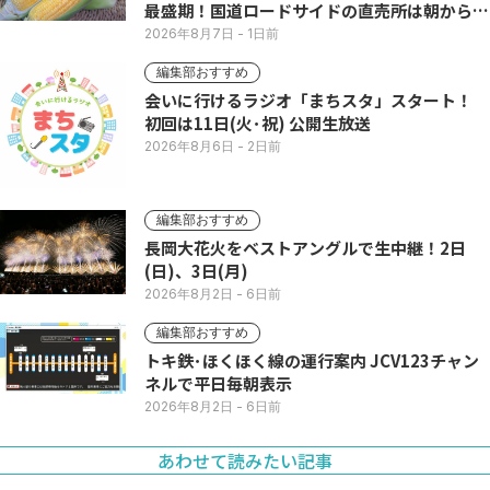
最盛期！国道ロードサイドの直売所は朝から長
い列
2026年8月7日
- 1日前
編集部おすすめ
会いに行けるラジオ「まちスタ」スタート！
初回は11日(火･祝) 公開生放送
2026年8月6日
- 2日前
編集部おすすめ
長岡大花火をベストアングルで生中継！2日
(日)、3日(月)
2026年8月2日
- 6日前
編集部おすすめ
トキ鉄･ほくほく線の運行案内 JCV123チャン
ネルで平日毎朝表示
2026年8月2日
- 6日前
あわせて読みたい記事