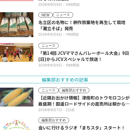
2026年8月9日
- 10時間前
ニュース
NEW
名立区の名物に！耕作放棄地を再生して栽培
「灘立そば」発売
2026年8月9日
- 11時間前
ニュース
「第14回 JCVママさんバレーボール大会」9日
(日)からJCVスペシャルで放送！
2026年8月9日
- 15時間前
編集部おすすめの記事
ニュース
編集部おすすめ
【近隣お出かけ情報】津南町のトウモロコシが
最盛期！国道ロードサイドの直売所は朝から長
い列
2026年8月7日
- 2日前
編集部おすすめ
会いに行けるラジオ「まちスタ」スタート！