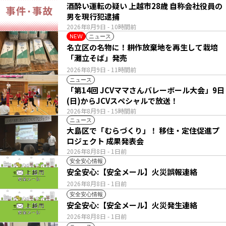
酒酔い運転の疑い 上越市28歳 自称会社役員の
男を現行犯逮捕
2026年8月9日
- 10時間前
ニュース
NEW
名立区の名物に！耕作放棄地を再生して栽培
「灘立そば」発売
2026年8月9日
- 11時間前
ニュース
「第14回 JCVママさんバレーボール大会」9日
(日)からJCVスペシャルで放送！
2026年8月9日
- 15時間前
ニュース
大島区で「むらづくり」！ 移住・定住促進プ
ロジェクト 成果発表会
2026年8月8日
- 1日前
安全安心情報
安全安心:【安全メール】火災誤報連絡
2026年8月8日
- 1日前
安全安心情報
安全安心:【安全メール】火災発生連絡
2026年8月8日
- 1日前