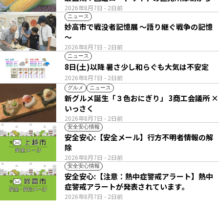
い列
2026年8月7日
- 2日前
ニュース
妙高市で戦没者記憶展 ～語り継ぐ戦争の記憶
～
2026年8月7日
- 2日前
ニュース
8日(土)以降 暑さ少し和らぐも大気は不安定
2026年8月7日
- 2日前
グルメ
ニュース
新グルメ誕生「３色おにぎり」 3商工会議所 ×
いっさく
2026年8月7日
- 2日前
安全安心情報
安全安心:【安全メール】行方不明者情報の解
除
2026年8月7日
- 2日前
安全安心情報
安全安心:【注意：熱中症警戒アラート】熱中
症警戒アラートが発表されています。
2026年8月7日
- 2日前