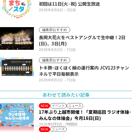
初回は11日(火･祝) 公開生放送
2026年8月6日
- 3日前
編集部おすすめ
長岡大花火をベストアングルで生中継！2日
(日)、3日(月)
2026年8月2日
- 7日前
編集部おすすめ
トキ鉄･ほくほく線の運行案内 JCV123チャン
ネルで平日毎朝表示
2026年8月2日
- 7日前
あわせて読みたい記事
イベント
ニュース
NEW
17年ぶり上越市開催！「夏期巡回 ラジオ体操･
みんなの体操会」今月16日(日)
2026年8月9日
- 7時間前
ニュース
NEW