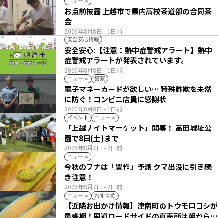
ニュース
お点前披露 上越市で県内高校茶道部の合同茶
会
2026年8月8日
- 1日前
安全安心情報
安全安心:【注意：熱中症警戒アラート】熱中
症警戒アラートが発表されています。
2026年8月8日
- 1日前
ニュース
警察
電子マネーカードが欲しい… 特殊詐欺を未然
に防ぐ！コンビニ店員に感謝状
2026年8月8日
- 1日前
イベント
ニュース
「上越ナイトマーケット」開幕！ 高田城址公
園で8日(土)まで
2026年8月7日
- 2日前
ニュース
今秋のブナは「豊作」予測 クマ出没に引き続
き注意！
2026年8月7日
- 2日前
ニュース
おすすめ
【近隣お出かけ情報】津南町のトウモロコシが
最盛期！国道ロードサイドの直売所は朝から長