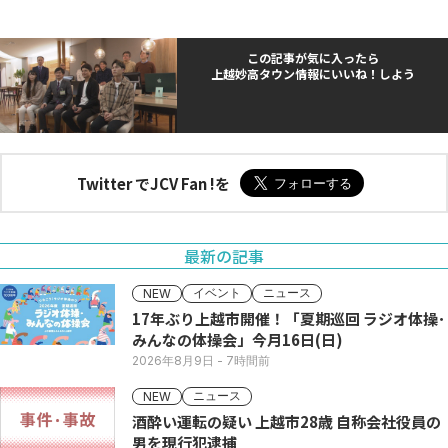
この記事が気に入ったら
上越妙高タウン情報にいいね！しよう
Twitter でJCV Fan !を
最新の記事
イベント
ニュース
NEW
17年ぶり上越市開催！「夏期巡回 ラジオ体操･
みんなの体操会」今月16日(日)
2026年8月9日
- 7時間前
ニュース
NEW
酒酔い運転の疑い 上越市28歳 自称会社役員の
男を現行犯逮捕