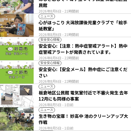
民館
2026年8月6日
- 21時間前
ニュース
心がほっこり 大潟放課後児童クラブで「絵手
紙教室」
2026年8月6日
- 21時間前
安全安心情報
安全安心:【注意：熱中症警戒アラート】熱中
症警戒アラートが発表されています。
2026年8月6日
- 22時間前
安全安心情報
安全安心:【安全メール】熱中症にご注意くだ
さい
2026年8月6日
- 22時間前
ニュース
板倉地区公民館 電気室付近で不審火発生 去年
12月にも同様の事案
2026年8月5日
- 1日前
ニュース
生き物の宝庫！ 妙高中 池のクリーンアップ大
作戦
2026年8月5日
- 1日前