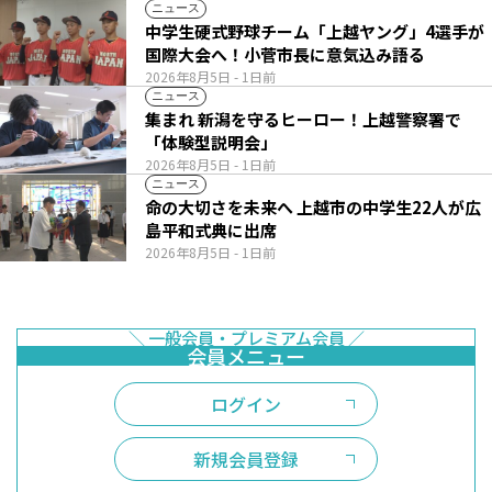
ニュース
中学生硬式野球チーム「上越ヤング」4選手が
国際大会へ！小菅市長に意気込み語る
2026年8月5日
- 1日前
ニュース
集まれ 新潟を守るヒーロー！上越警察署で
「体験型説明会」
2026年8月5日
- 1日前
ニュース
命の大切さを未来へ 上越市の中学生22人が広
島平和式典に出席
2026年8月5日
- 1日前
ログイン
新規会員登録