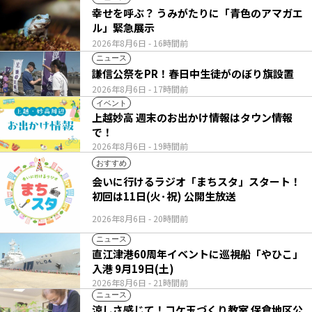
幸せを呼ぶ？ うみがたりに「青色のアマガエ
ル」緊急展示
2026年8月6日
- 16時間前
ニュース
謙信公祭をPR！春日中生徒がのぼり旗設置
2026年8月6日
- 17時間前
イベント
上越妙高 週末のお出かけ情報はタウン情報
で！
2026年8月6日
- 19時間前
おすすめ
会いに行けるラジオ「まちスタ」スタート！
初回は11日(火･祝) 公開生放送
2026年8月6日
- 20時間前
ニュース
直江津港60周年イベントに巡視船「やひこ」
入港 9月19日(土)
2026年8月6日
- 21時間前
ニュース
涼しさ感じて！コケ玉づくり教室 保倉地区公