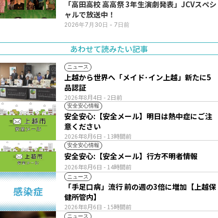
「高田高校 高高祭 3年生演劇発表」JCVスペシ
ャルで放送中！
2026年7月30日
- 7日前
あわせて読みたい記事
ニュース
上越から世界へ「メイド･イン上越」新たに5
品認証
2026年8月4日
- 2日前
安全安心情報
安全安心:【安全メール】明日は熱中症にご注
意ください
2026年8月6日
- 13時間前
安全安心情報
安全安心:【安全メール】行方不明者情報
2026年8月6日
- 14時間前
ニュース
「手足口病」流行 前の週の3倍に増加【上越保
健所管内】
2026年8月6日
- 15時間前
ニュース