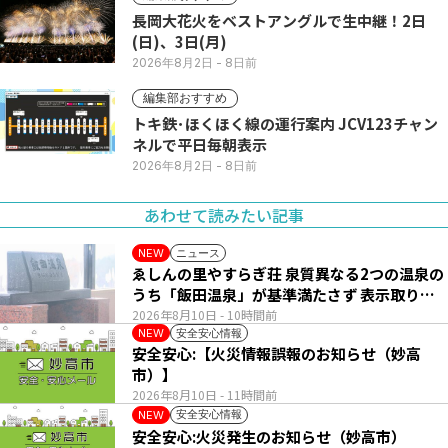
長岡大花火をベストアングルで生中継！2日
(日)、3日(月)
2026年8月2日
- 8日前
編集部おすすめ
トキ鉄･ほくほく線の運行案内 JCV123チャン
ネルで平日毎朝表示
2026年8月2日
- 8日前
あわせて読みたい記事
ニュース
NEW
ゑしんの里やすらぎ荘 泉質異なる2つの温泉の
うち「飯田温泉」が基準満たさず 表示取りや
め
2026年8月10日
- 10時間前
安全安心情報
NEW
安全安心:【火災情報誤報のお知らせ（妙高
市）】
2026年8月10日
- 11時間前
安全安心情報
NEW
安全安心:火災発生のお知らせ（妙高市）