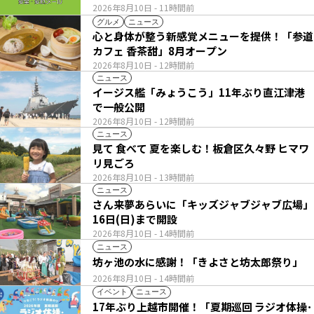
2026年8月10日
- 11時間前
グルメ
ニュース
心と身体が整う新感覚メニューを提供！「参道
カフェ 香茶甜」8月オープン
2026年8月10日
- 12時間前
ニュース
イージス艦「みょうこう」11年ぶり直江津港
で一般公開
2026年8月10日
- 12時間前
ニュース
見て 食べて 夏を楽しむ！板倉区久々野 ヒマワ
リ見ごろ
2026年8月10日
- 13時間前
ニュース
さん来夢あらいに「キッズジャブジャブ広場」
16日(日)まで開設
2026年8月10日
- 14時間前
ニュース
坊ヶ池の水に感謝！「きよさと坊太郎祭り」
2026年8月10日
- 14時間前
イベント
ニュース
17年ぶり上越市開催！「夏期巡回 ラジオ体操･