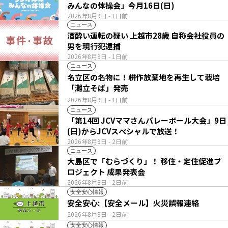
みんなの体操会」今月16日(日)
2026年8月9日
- 1日前
ニュース
酒酔い運転の疑い 上越市28歳 自称会社役員の
男を現行犯逮捕
2026年8月9日
- 1日前
ニュース
名立区の名物に！耕作放棄地を再生して栽培
「灘立そば」発売
2026年8月9日
- 1日前
ニュース
「第14回 JCVママさんバレーボール大会」9日
(日)からJCVスペシャルで放送！
2026年8月9日
- 2日前
ニュース
大島区で「むらづくり」！ 移住・定住促進プ
ロジェクト 成果発表会
2026年8月8日
- 2日前
安全安心情報
安全安心:【安全メール】火災誤報連絡
2026年8月8日
- 2日前
安全安心情報