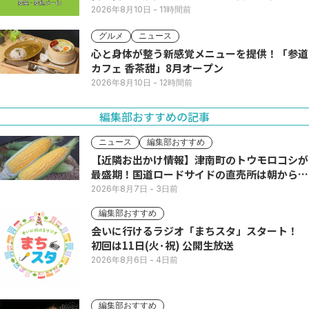
2026年8月10日
- 11時間前
グルメ
ニュース
心と身体が整う新感覚メニューを提供！「参道
カフェ 香茶甜」8月オープン
2026年8月10日
- 12時間前
編集部おすすめの記事
ニュース
編集部おすすめ
【近隣お出かけ情報】津南町のトウモロコシが
最盛期！国道ロードサイドの直売所は朝から長
い列
2026年8月7日
- 3日前
編集部おすすめ
会いに行けるラジオ「まちスタ」スタート！
初回は11日(火･祝) 公開生放送
2026年8月6日
- 4日前
編集部おすすめ