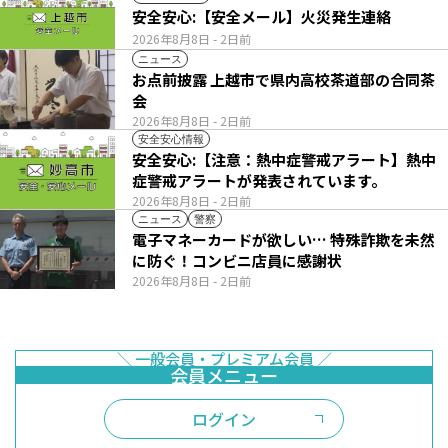
安全安心:【安全メール】火災発生連絡
2026年8月8日
- 2日前
ニュース
お点前披露 上越市で県内高校茶道部の合同茶
会
2026年8月8日
- 2日前
安全安心情報
安全安心:【注意：熱中症警戒アラート】熱中
症警戒アラートが発表されています。
2026年8月8日
- 2日前
ニュース
警察
電子マネーカードが欲しい… 特殊詐欺を未然
に防ぐ！コンビニ店員に感謝状
2026年8月8日
- 2日前
ログイン