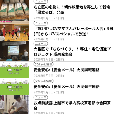
ニュース
名立区の名物に！耕作放棄地を再生して栽培
「灘立そば」発売
2026年8月9日
- 1日前
ニュース
「第14回 JCVママさんバレーボール大会」9日
(日)からJCVスペシャルで放送！
2026年8月9日
- 1日前
ニュース
大島区で「むらづくり」！ 移住・定住促進プ
ロジェクト 成果発表会
2026年8月8日
- 2日前
安全安心情報
安全安心:【安全メール】火災誤報連絡
2026年8月8日
- 2日前
安全安心情報
安全安心:【安全メール】火災発生連絡
2026年8月8日
- 2日前
ニュース
お点前披露 上越市で県内高校茶道部の合同茶
会
2026年8月8日
- 2日前