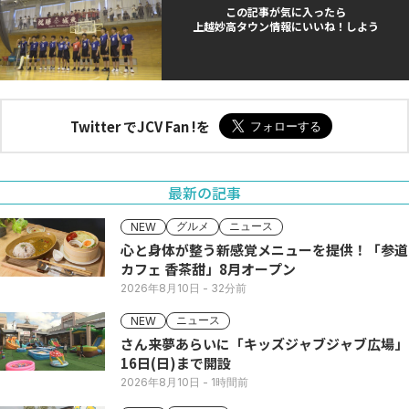
この記事が気に入ったら
上越妙高タウン情報にいいね！しよう
Twitter でJCV Fan !を
最新の記事
グルメ
ニュース
NEW
心と身体が整う新感覚メニューを提供！「参道
カフェ 香茶甜」8月オープン
2026年8月10日
- 32分前
ニュース
NEW
さん来夢あらいに「キッズジャブジャブ広場」
16日(日)まで開設
2026年8月10日
- 1時間前