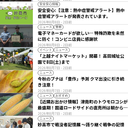
安全安心情報
安全安心:【注意：熱中症警戒アラート】熱中
症警戒アラートが発表されています。
2026年8月8日
- 2日前
ニュース
警察
電子マネーカードが欲しい… 特殊詐欺を未然
に防ぐ！コンビニ店員に感謝状
2026年8月8日
- 2日前
イベント
ニュース
「上越ナイトマーケット」開幕！ 高田城址公
園で8日(土)まで
2026年8月7日
- 2日前
ニュース
今秋のブナは「豊作」予測 クマ出没に引き続
き注意！
2026年8月7日
- 2日前
ニュース
おすすめ
【近隣お出かけ情報】津南町のトウモロコシが
最盛期！国道ロードサイドの直売所は朝から長
い列
2026年8月7日
- 2日前
ニュース
妙高市で戦没者記憶展 ～語り継ぐ戦争の記憶