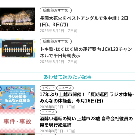
編集部おすすめ
長岡大花火をベストアングルで生中継！2日
(日)、3日(月)
2026年8月2日
- 7日前
編集部おすすめ
トキ鉄･ほくほく線の運行案内 JCV123チャン
ネルで平日毎朝表示
2026年8月2日
- 7日前
あわせて読みたい記事
イベント
ニュース
17年ぶり上越市開催！「夏期巡回 ラジオ体操･
みんなの体操会」今月16日(日)
2026年8月9日
- 1日前
ニュース
酒酔い運転の疑い 上越市28歳 自称会社役員の
男を現行犯逮捕
2026年8月9日
- 1日前