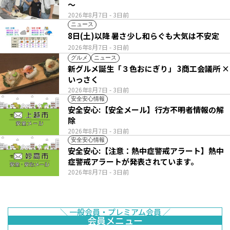
～
2026年8月7日
- 3日前
ニュース
8日(土)以降 暑さ少し和らぐも大気は不安定
2026年8月7日
- 3日前
グルメ
ニュース
新グルメ誕生「３色おにぎり」 3商工会議所 ×
いっさく
2026年8月7日
- 3日前
安全安心情報
安全安心:【安全メール】行方不明者情報の解
除
2026年8月7日
- 3日前
安全安心情報
安全安心:【注意：熱中症警戒アラート】熱中
症警戒アラートが発表されています。
2026年8月7日
- 3日前