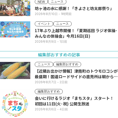
ニュース
NEW
坊ヶ池の水に感謝！「きよさと坊太郎祭り」
2026年8月10日
- 1時間前
イベント
ニュース
17年ぶり上越市開催！「夏期巡回 ラジオ体操･
みんなの体操会」今月16日(日)
2026年8月9日
- 1日前
編集部おすすめの記事
ニュース
編集部おすすめ
【近隣お出かけ情報】津南町のトウモロコシが
最盛期！国道ロードサイドの直売所は朝から長
い列
2026年8月7日
- 2日前
編集部おすすめ
会いに行けるラジオ「まちスタ」スタート！
初回は11日(火･祝) 公開生放送
2026年8月6日
- 4日前