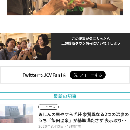
この記事が気に入ったら
上越妙高タウン情報にいいね！しよう
Twitter でJCV Fan !を
最新の記事
ニュース
ゑしんの里やすらぎ荘 泉質異なる2つの温泉の
うち「飯田温泉」が基準満たさず 表示取りや
め
2026年8月10日
- 12時間前