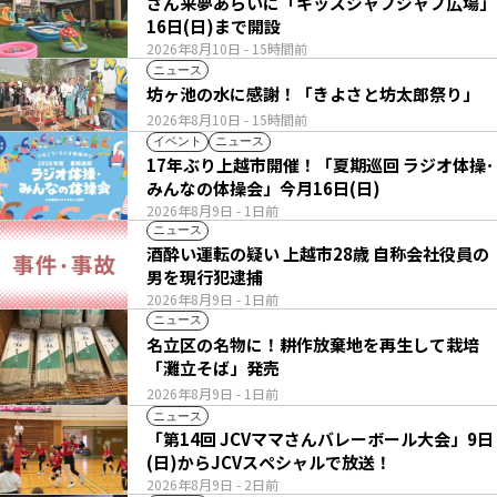
さん来夢あらいに「キッズジャブジャブ広場」
16日(日)まで開設
2026年8月10日
- 15時間前
ニュース
坊ヶ池の水に感謝！「きよさと坊太郎祭り」
2026年8月10日
- 15時間前
イベント
ニュース
17年ぶり上越市開催！「夏期巡回 ラジオ体操･
みんなの体操会」今月16日(日)
2026年8月9日
- 1日前
ニュース
酒酔い運転の疑い 上越市28歳 自称会社役員の
男を現行犯逮捕
2026年8月9日
- 1日前
ニュース
名立区の名物に！耕作放棄地を再生して栽培
「灘立そば」発売
2026年8月9日
- 1日前
ニュース
「第14回 JCVママさんバレーボール大会」9日
(日)からJCVスペシャルで放送！
2026年8月9日
- 2日前