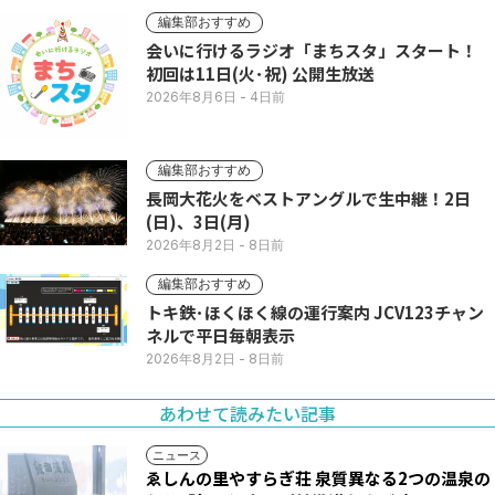
編集部おすすめ
会いに行けるラジオ「まちスタ」スタート！
初回は11日(火･祝) 公開生放送
2026年8月6日
- 4日前
編集部おすすめ
長岡大花火をベストアングルで生中継！2日
(日)、3日(月)
2026年8月2日
- 8日前
編集部おすすめ
トキ鉄･ほくほく線の運行案内 JCV123チャン
ネルで平日毎朝表示
2026年8月2日
- 8日前
あわせて読みたい記事
ニュース
ゑしんの里やすらぎ荘 泉質異なる2つの温泉の