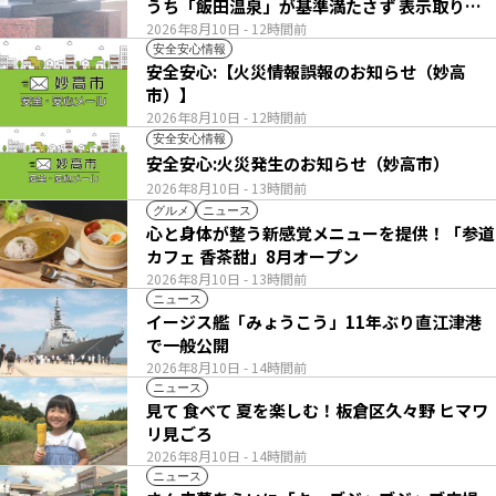
うち「飯田温泉」が基準満たさず 表示取りや
め
2026年8月10日
- 12時間前
安全安心情報
安全安心:【火災情報誤報のお知らせ（妙高
市）】
2026年8月10日
- 12時間前
安全安心情報
安全安心:火災発生のお知らせ（妙高市）
2026年8月10日
- 13時間前
グルメ
ニュース
心と身体が整う新感覚メニューを提供！「参道
カフェ 香茶甜」8月オープン
2026年8月10日
- 13時間前
ニュース
イージス艦「みょうこう」11年ぶり直江津港
で一般公開
2026年8月10日
- 14時間前
ニュース
見て 食べて 夏を楽しむ！板倉区久々野 ヒマワ
リ見ごろ
2026年8月10日
- 14時間前
ニュース