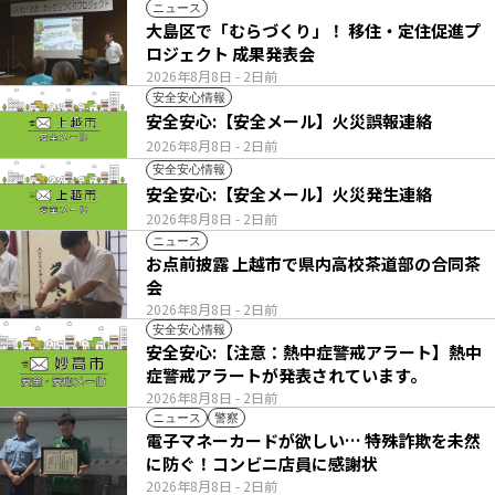
ニュース
大島区で「むらづくり」！ 移住・定住促進プ
ロジェクト 成果発表会
2026年8月8日
- 2日前
安全安心情報
安全安心:【安全メール】火災誤報連絡
2026年8月8日
- 2日前
安全安心情報
安全安心:【安全メール】火災発生連絡
2026年8月8日
- 2日前
ニュース
お点前披露 上越市で県内高校茶道部の合同茶
会
2026年8月8日
- 2日前
安全安心情報
安全安心:【注意：熱中症警戒アラート】熱中
症警戒アラートが発表されています。
2026年8月8日
- 2日前
ニュース
警察
電子マネーカードが欲しい… 特殊詐欺を未然
に防ぐ！コンビニ店員に感謝状
2026年8月8日
- 2日前