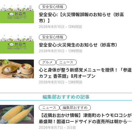
安全安心情報
安全安心:【火災情報誤報のお知らせ（妙高
市）】
2026年8月10日
- 12時間前
安全安心情報
安全安心:火災発生のお知らせ（妙高市）
2026年8月10日
- 13時間前
グルメ
ニュース
心と身体が整う新感覚メニューを提供！「参道
カフェ 香茶甜」8月オープン
2026年8月10日
- 13時間前
編集部おすすめの記事
ニュース
編集部おすすめ
【近隣お出かけ情報】津南町のトウモロコシが
最盛期！国道ロードサイドの直売所は朝から長
い列
2026年8月7日
- 3日前