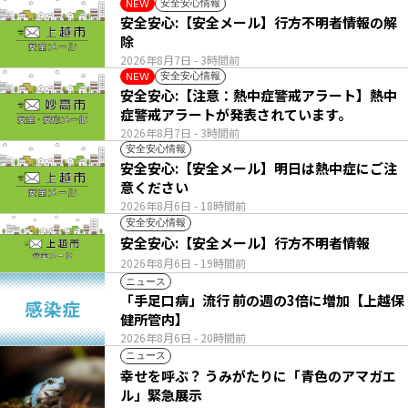
安全安心情報
NEW
安全安心:【安全メール】行方不明者情報の解
除
2026年8月7日
- 3時間前
安全安心情報
NEW
安全安心:【注意：熱中症警戒アラート】熱中
症警戒アラートが発表されています。
2026年8月7日
- 3時間前
安全安心情報
安全安心:【安全メール】明日は熱中症にご注
意ください
2026年8月6日
- 18時間前
安全安心情報
安全安心:【安全メール】行方不明者情報
2026年8月6日
- 19時間前
ニュース
「手足口病」流行 前の週の3倍に増加【上越保
健所管内】
2026年8月6日
- 20時間前
ニュース
幸せを呼ぶ？ うみがたりに「青色のアマガエ
ル」緊急展示