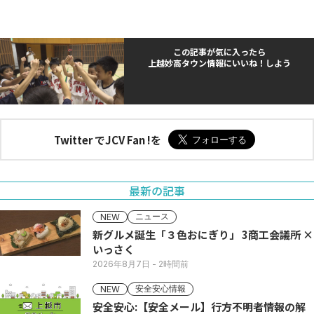
この記事が気に入ったら
上越妙高タウン情報にいいね！しよう
Twitter でJCV Fan !を
最新の記事
ニュース
NEW
新グルメ誕生「３色おにぎり」 3商工会議所 ×
いっさく
2026年8月7日
- 2時間前
安全安心情報
NEW
安全安心:【安全メール】行方不明者情報の解