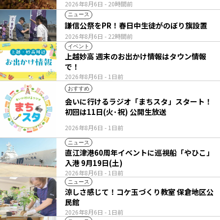
2026年8月6日
- 20時間前
ニュース
謙信公祭をPR！春日中生徒がのぼり旗設置
2026年8月6日
- 22時間前
イベント
上越妙高 週末のお出かけ情報はタウン情報
で！
2026年8月6日
- 1日前
おすすめ
会いに行けるラジオ「まちスタ」スタート！
初回は11日(火･祝) 公開生放送
2026年8月6日
- 1日前
ニュース
直江津港60周年イベントに巡視船「やひこ」
入港 9月19日(土)
2026年8月6日
- 1日前
ニュース
涼しさ感じて！コケ玉づくり教室 保倉地区公
民館
2026年8月6日
- 1日前