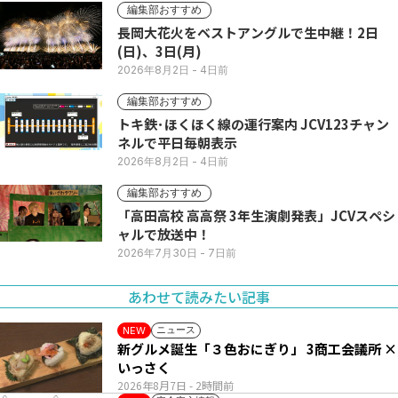
編集部おすすめ
長岡大花火をベストアングルで生中継！2日
(日)、3日(月)
2026年8月2日
- 4日前
編集部おすすめ
トキ鉄･ほくほく線の運行案内 JCV123チャン
ネルで平日毎朝表示
2026年8月2日
- 4日前
編集部おすすめ
「高田高校 高高祭 3年生演劇発表」JCVスペシ
ャルで放送中！
2026年7月30日
- 7日前
あわせて読みたい記事
ニュース
NEW
新グルメ誕生「３色おにぎり」 3商工会議所 ×
いっさく
2026年8月7日
- 2時間前