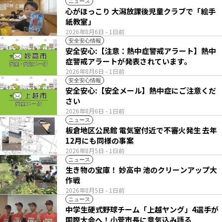
ニュース
心がほっこり 大潟放課後児童クラブで「絵手
紙教室」
2026年8月6日
- 1日前
安全安心情報
安全安心:【注意：熱中症警戒アラート】熱中
症警戒アラートが発表されています。
2026年8月6日
- 1日前
安全安心情報
安全安心:【安全メール】熱中症にご注意くだ
さい
2026年8月6日
- 1日前
ニュース
板倉地区公民館 電気室付近で不審火発生 去年
12月にも同様の事案
2026年8月5日
- 1日前
ニュース
生き物の宝庫！ 妙高中 池のクリーンアップ大
作戦
2026年8月5日
- 1日前
ニュース
中学生硬式野球チーム「上越ヤング」4選手が
国際大会へ！小菅市長に意気込み語る