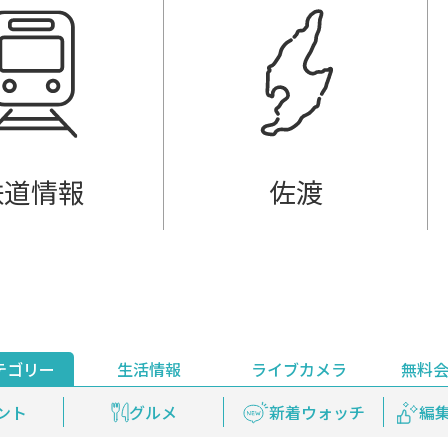
鉄道情報
佐渡
テゴリー
生活情報
ライブカメラ
無料
ント
ライブ配信
安全安心情報
グルメ
見逃し配信
天気
新着ウォッチ
上越妙高百景
プレミアム
編