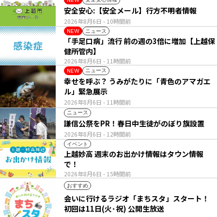
安全安心:【安全メール】行方不明者情報
2026年8月6日
- 10時間前
ニュース
NEW
「手足口病」流行 前の週の3倍に増加【上越保
健所管内】
2026年8月6日
- 11時間前
ニュース
NEW
幸せを呼ぶ？ うみがたりに「青色のアマガエ
ル」緊急展示
2026年8月6日
- 11時間前
ニュース
謙信公祭をPR！春日中生徒がのぼり旗設置
2026年8月6日
- 12時間前
イベント
上越妙高 週末のお出かけ情報はタウン情報
で！
2026年8月6日
- 15時間前
おすすめ
会いに行けるラジオ「まちスタ」スタート！
初回は11日(火･祝) 公開生放送