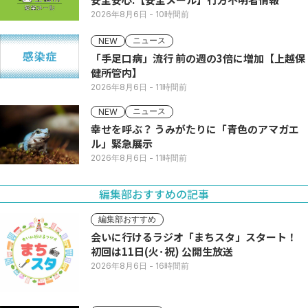
2026年8月6日
- 10時間前
ニュース
NEW
「手足口病」流行 前の週の3倍に増加【上越保
健所管内】
2026年8月6日
- 11時間前
ニュース
NEW
幸せを呼ぶ？ うみがたりに「青色のアマガエ
ル」緊急展示
2026年8月6日
- 11時間前
編集部おすすめの記事
編集部おすすめ
会いに行けるラジオ「まちスタ」スタート！
初回は11日(火･祝) 公開生放送
2026年8月6日
- 16時間前