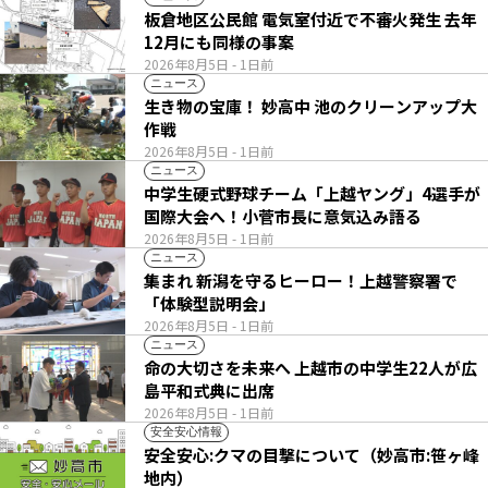
板倉地区公民館 電気室付近で不審火発生 去年
12月にも同様の事案
2026年8月5日
- 1日前
ニュース
生き物の宝庫！ 妙高中 池のクリーンアップ大
作戦
2026年8月5日
- 1日前
ニュース
中学生硬式野球チーム「上越ヤング」4選手が
国際大会へ！小菅市長に意気込み語る
2026年8月5日
- 1日前
ニュース
集まれ 新潟を守るヒーロー！上越警察署で
「体験型説明会」
2026年8月5日
- 1日前
ニュース
命の大切さを未来へ 上越市の中学生22人が広
島平和式典に出席
2026年8月5日
- 1日前
安全安心情報
安全安心:クマの目撃について（妙高市:笹ヶ峰
地内）