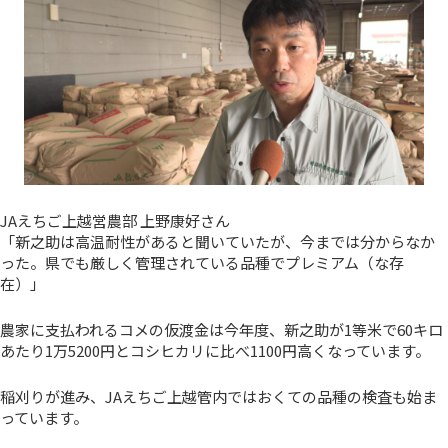
JAえちご上越営農部 上野康好さん
「新之助は高温耐性があると聞いていたが、今までは分からなか
った。県でも厳しく管理されている品種でプレミアム（な存
在）」
農家に支払われるコメの仮渡金は今年度、新之助が1等米で60キロ
あたり1万5200円とコシヒカリに比べ1100円高くなっています。
稲刈りが進み、JAえちご上越管内ではおくての品種の検査も始ま
っています。