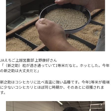
JAえちご上越営農部 上野康好さん
「（新之助）粒が透き通っていて1等米だなと。ホッとした。今年
の新之助は大丈夫だと」
新之助はコシヒカリに比べ高温に強い品種です。今年1等米が極端
に少ないコシヒカリとほぼ同じ時期か、そのあとに収穫されま
す。