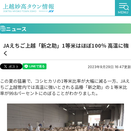
ニュース
JAえちご上越「新之助」1等米はほぼ100％ 高温に強
く
2023年9月29日 16:47更新
この夏の猛暑で、コシヒカリの1等米比率が大幅に減る一方、JAえ
ちご上越管内では高温に強いとされる品種「新之助」の１等米比
率が99.8パーセントにのぼることがわかりました。