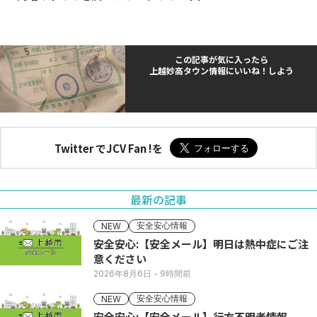
この記事が気に入ったら
上越妙高タウン情報にいいね！しよう
Twitter でJCV Fan !を
最新の記事
安全安心情報
NEW
安全安心:【安全メール】明日は熱中症にご注
意ください
2026年8月6日
- 9時間前
安全安心情報
NEW
安全安心:【安全メール】行方不明者情報