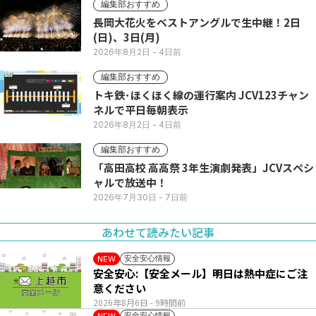
編集部おすすめ
長岡大花火をベストアングルで生中継！2日
(日)、3日(月)
2026年8月2日
- 4日前
編集部おすすめ
トキ鉄･ほくほく線の運行案内 JCV123チャン
ネルで平日毎朝表示
2026年8月2日
- 4日前
編集部おすすめ
「高田高校 高高祭 3年生演劇発表」JCVスペシ
ャルで放送中！
2026年7月30日
- 7日前
あわせて読みたい記事
安全安心情報
NEW
安全安心:【安全メール】明日は熱中症にご注
意ください
2026年8月6日
- 9時間前
安全安心情報
NEW