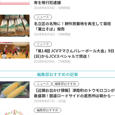
男を現行犯逮捕
2026年8月9日
- 12時間前
ニュース
名立区の名物に！耕作放棄地を再生して栽培
「灘立そば」発売
2026年8月9日
- 13時間前
ニュース
「第14回 JCVママさんバレーボール大会」9日
(日)からJCVスペシャルで放送！
2026年8月9日
- 17時間前
編集部おすすめの記事
ニュース
編集部おすすめ
【近隣お出かけ情報】津南町のトウモロコシが
最盛期！国道ロードサイドの直売所は朝から長
い列
2026年8月7日
- 2日前
編集部おすすめ