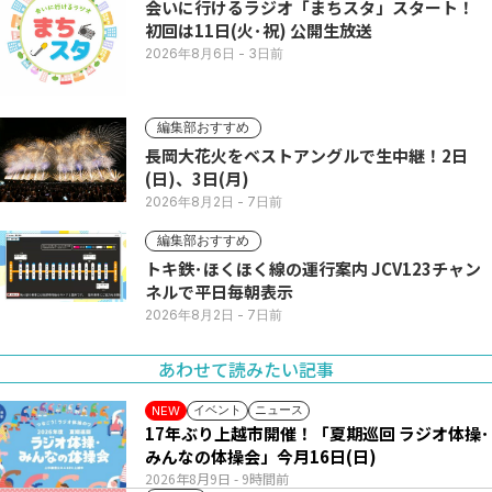
会いに行けるラジオ「まちスタ」スタート！
初回は11日(火･祝) 公開生放送
2026年8月6日
- 3日前
編集部おすすめ
長岡大花火をベストアングルで生中継！2日
(日)、3日(月)
2026年8月2日
- 7日前
編集部おすすめ
トキ鉄･ほくほく線の運行案内 JCV123チャン
ネルで平日毎朝表示
2026年8月2日
- 7日前
あわせて読みたい記事
イベント
ニュース
NEW
17年ぶり上越市開催！「夏期巡回 ラジオ体操･
みんなの体操会」今月16日(日)
2026年8月9日
- 9時間前