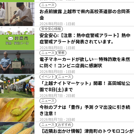
ニュース
お点前披露 上越市で県内高校茶道部の合同茶
会
2026年8月8日
- 1日前
安全安心情報
安全安心:【注意：熱中症警戒アラート】熱中
症警戒アラートが発表されています。
2026年8月8日
- 1日前
ニュース
警察
電子マネーカードが欲しい… 特殊詐欺を未然
に防ぐ！コンビニ店員に感謝状
2026年8月8日
- 1日前
イベント
ニュース
「上越ナイトマーケット」開幕！ 高田城址公
園で8日(土)まで
2026年8月7日
- 2日前
ニュース
今秋のブナは「豊作」予測 クマ出没に引き続
き注意！
2026年8月7日
- 2日前
ニュース
おすすめ
【近隣お出かけ情報】津南町のトウモロコシが