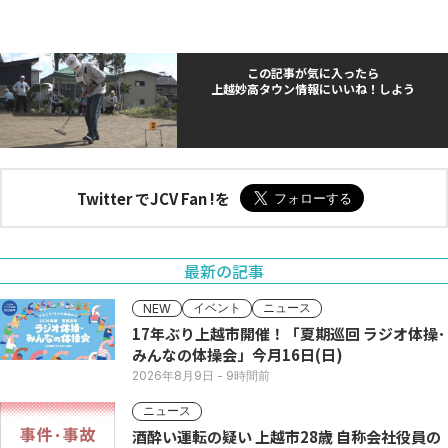
この記事が気に入ったら
上越妙高タウン情報にいいね！しよう
Twitter でJCV Fan !を
最新の記事
イベント
ニュース
NEW
17年ぶり上越市開催！「夏期巡回 ラジオ体操･
みんなの体操会」今月16日(日)
2026年8月9日
- 9時間前
ニュース
酒酔い運転の疑い 上越市28歳 自称会社役員の