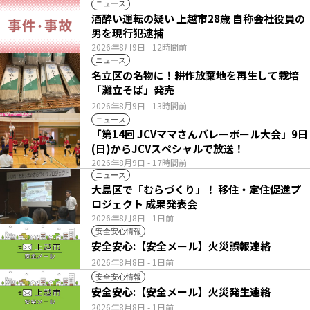
ニュース
酒酔い運転の疑い 上越市28歳 自称会社役員の
男を現行犯逮捕
2026年8月9日
- 12時間前
ニュース
名立区の名物に！耕作放棄地を再生して栽培
「灘立そば」発売
2026年8月9日
- 13時間前
ニュース
「第14回 JCVママさんバレーボール大会」9日
(日)からJCVスペシャルで放送！
2026年8月9日
- 17時間前
ニュース
大島区で「むらづくり」！ 移住・定住促進プ
ロジェクト 成果発表会
2026年8月8日
- 1日前
安全安心情報
安全安心:【安全メール】火災誤報連絡
2026年8月8日
- 1日前
安全安心情報
安全安心:【安全メール】火災発生連絡
2026年8月8日
- 1日前