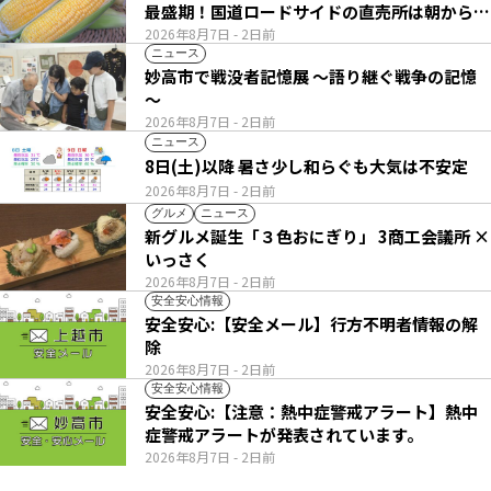
最盛期！国道ロードサイドの直売所は朝から長
い列
2026年8月7日
- 2日前
ニュース
妙高市で戦没者記憶展 ～語り継ぐ戦争の記憶
～
2026年8月7日
- 2日前
ニュース
8日(土)以降 暑さ少し和らぐも大気は不安定
2026年8月7日
- 2日前
グルメ
ニュース
新グルメ誕生「３色おにぎり」 3商工会議所 ×
いっさく
2026年8月7日
- 2日前
安全安心情報
安全安心:【安全メール】行方不明者情報の解
除
2026年8月7日
- 2日前
安全安心情報
安全安心:【注意：熱中症警戒アラート】熱中
症警戒アラートが発表されています。
2026年8月7日
- 2日前