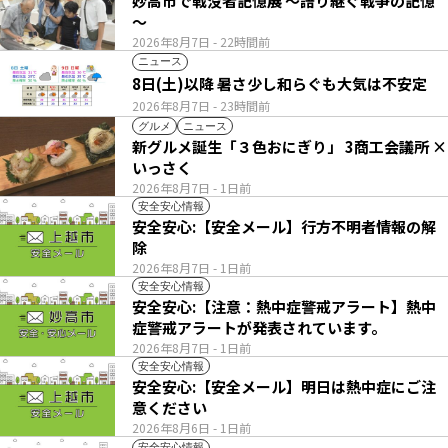
妙高市で戦没者記憶展 ～語り継ぐ戦争の記憶
～
2026年8月7日
- 22時間前
ニュース
8日(土)以降 暑さ少し和らぐも大気は不安定
2026年8月7日
- 23時間前
グルメ
ニュース
新グルメ誕生「３色おにぎり」 3商工会議所 ×
いっさく
2026年8月7日
- 1日前
安全安心情報
安全安心:【安全メール】行方不明者情報の解
除
2026年8月7日
- 1日前
安全安心情報
安全安心:【注意：熱中症警戒アラート】熱中
症警戒アラートが発表されています。
2026年8月7日
- 1日前
安全安心情報
安全安心:【安全メール】明日は熱中症にご注
意ください
2026年8月6日
- 1日前
安全安心情報