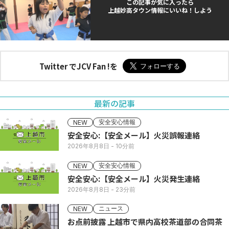
この記事が気に入ったら
上越妙高タウン情報にいいね！しよう
Twitter でJCV Fan !を
最新の記事
安全安心情報
NEW
安全安心:【安全メール】火災誤報連絡
2026年8月8日
- 10分前
安全安心情報
NEW
安全安心:【安全メール】火災発生連絡
2026年8月8日
- 23分前
ニュース
NEW
お点前披露 上越市で県内高校茶道部の合同茶