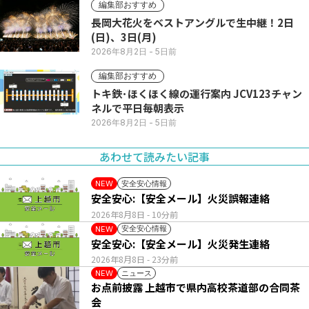
編集部おすすめ
長岡大花火をベストアングルで生中継！2日
(日)、3日(月)
2026年8月2日
- 5日前
編集部おすすめ
トキ鉄･ほくほく線の運行案内 JCV123チャン
ネルで平日毎朝表示
2026年8月2日
- 5日前
あわせて読みたい記事
安全安心情報
NEW
安全安心:【安全メール】火災誤報連絡
2026年8月8日
- 10分前
安全安心情報
NEW
安全安心:【安全メール】火災発生連絡
2026年8月8日
- 23分前
ニュース
NEW
お点前披露 上越市で県内高校茶道部の合同茶
会