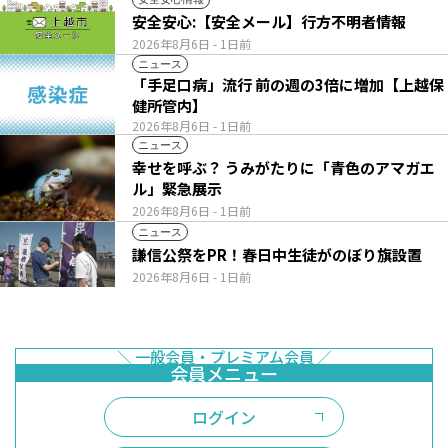
安全安心:【安全メール】行方不明者情報
2026年8月6日
- 1日前
ニュース
「手足口病」流行 前の週の3倍に増加【上越保
健所管内】
2026年8月6日
- 1日前
ニュース
幸せを呼ぶ？ うみがたりに「青色のアマガエ
ル」緊急展示
2026年8月6日
- 1日前
ニュース
謙信公祭をPR！春日中生徒がのぼり旗設置
2026年8月6日
- 1日前
ログイン