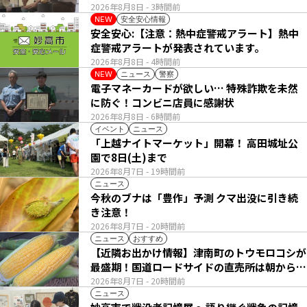
2026年8月8日
- 3時間前
安全安心情報
NEW
安全安心:【注意：熱中症警戒アラート】熱中
症警戒アラートが発表されています。
2026年8月8日
- 4時間前
ニュース
警察
NEW
電子マネーカードが欲しい… 特殊詐欺を未然
に防ぐ！コンビニ店員に感謝状
2026年8月8日
- 6時間前
イベント
ニュース
「上越ナイトマーケット」開幕！ 高田城址公
園で8日(土)まで
2026年8月7日
- 19時間前
ニュース
今秋のブナは「豊作」予測 クマ出没に引き続
き注意！
2026年8月7日
- 20時間前
ニュース
おすすめ
【近隣お出かけ情報】津南町のトウモロコシが
最盛期！国道ロードサイドの直売所は朝から長
い列
2026年8月7日
- 20時間前
ニュース