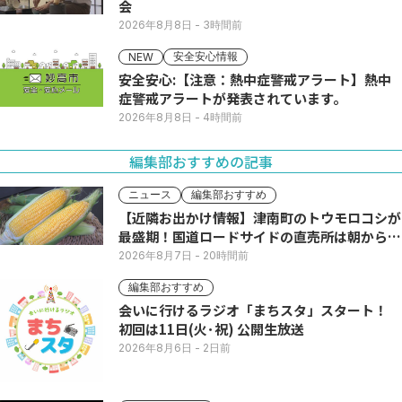
会
2026年8月8日
- 3時間前
安全安心情報
NEW
安全安心:【注意：熱中症警戒アラート】熱中
症警戒アラートが発表されています。
2026年8月8日
- 4時間前
編集部おすすめの記事
ニュース
編集部おすすめ
【近隣お出かけ情報】津南町のトウモロコシが
最盛期！国道ロードサイドの直売所は朝から長
い列
2026年8月7日
- 20時間前
編集部おすすめ
会いに行けるラジオ「まちスタ」スタート！
初回は11日(火･祝) 公開生放送
2026年8月6日
- 2日前