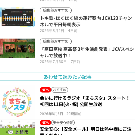
編集部おすすめ
トキ鉄･ほくほく線の運行案内 JCV123チャン
ネルで平日毎朝表示
2026年8月2日
- 4日前
編集部おすすめ
「高田高校 高高祭 3年生演劇発表」JCVスペシ
ャルで放送中！
2026年7月30日
- 7日前
あわせて読みたい記事
おすすめ
NEW
会いに行けるラジオ「まちスタ」スタート！
初回は11日(火･祝) 公開生放送
2026年8月6日
- 20時間前
安全安心情報
NEW
安全安心:【安全メール】明日は熱中症にご注