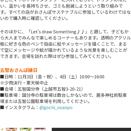
い、温かいを長持ちさせ、ゴミも削減しようという取り組みで
す。すべての店がおさんぽサステナブルに参加しているわけではな
いので購入時に確認してください。
そのほかに、「Let’s draw Something♪♪」と題して、子どもか
ら大人までみんなで楽しめるコーナーもあります。透明のアクリル
板に好きな色のペンで自由に絵やメッセージを描くことで、まる
で空にメッセージや絵が描かれているような光景を楽しむことが
できます。会場を訪れた際はぜひ参加してみてください。
五智おさんぽ縁日
■日時：11月3日（金・祝）、4日（土）10:00～16:00
※少雨決行・悪天候中止
■会場：五智国分寺（上越市五智3-20-21）
■駐車場：国分寺の駐車場は数台しかないので、居多神社前駐車
場または五智公園駐車場を利用してください。
■インスタグラム：
@gochi_osanpo