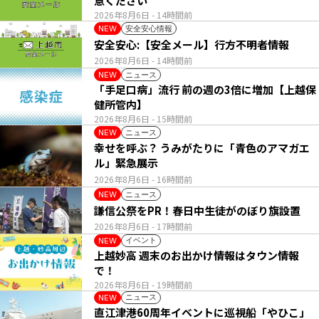
意ください
2026年8月6日
- 14時間前
安全安心情報
NEW
安全安心:【安全メール】行方不明者情報
2026年8月6日
- 14時間前
ニュース
NEW
「手足口病」流行 前の週の3倍に増加【上越保
健所管内】
2026年8月6日
- 15時間前
ニュース
NEW
幸せを呼ぶ？ うみがたりに「青色のアマガエ
ル」緊急展示
2026年8月6日
- 16時間前
ニュース
NEW
謙信公祭をPR！春日中生徒がのぼり旗設置
2026年8月6日
- 17時間前
イベント
NEW
上越妙高 週末のお出かけ情報はタウン情報
で！
2026年8月6日
- 19時間前
ニュース
NEW
直江津港60周年イベントに巡視船「やひこ」