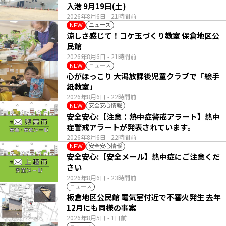
入港 9月19日(土)
2026年8月6日
- 21時間前
ニュース
NEW
涼しさ感じて！コケ玉づくり教室 保倉地区公
民館
2026年8月6日
- 21時間前
ニュース
NEW
心がほっこり 大潟放課後児童クラブで「絵手
紙教室」
2026年8月6日
- 22時間前
安全安心情報
NEW
安全安心:【注意：熱中症警戒アラート】熱中
症警戒アラートが発表されています。
2026年8月6日
- 22時間前
安全安心情報
NEW
安全安心:【安全メール】熱中症にご注意くだ
さい
2026年8月6日
- 23時間前
ニュース
板倉地区公民館 電気室付近で不審火発生 去年
12月にも同様の事案
2026年8月5日
- 1日前