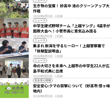
ニュース
生き物の宝庫！ 妙高中 池のクリーンアップ大
作戦
2026年8月5日
- 1日前
ニュース
中学生硬式野球チーム「上越ヤング」4選手が
国際大会へ！小菅市長に意気込み語る
2026年8月5日
- 1日前
ニュース
集まれ 新潟を守るヒーロー！上越警察署で
「体験型説明会」
2026年8月5日
- 1日前
ニュース
命の大切さを未来へ 上越市の中学生22人が広
島平和式典に出席
2026年8月5日
- 1日前
安全安心情報
安全安心:クマの目撃について（妙高市:笹ヶ峰
地内）
2026年8月5日
- 1日前