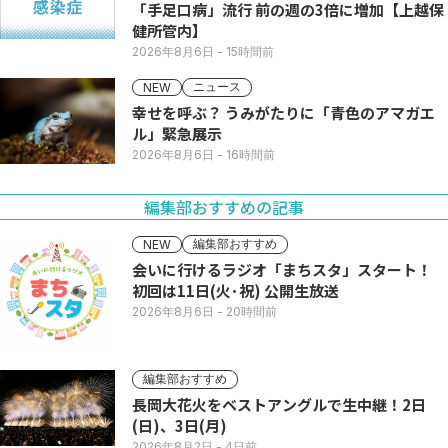
「手足口病」流行 前の週の3倍に増加【上越保
健所管内】
2026年8月6日
- 15時間前
ニュース
NEW
幸せを呼ぶ？ うみがたりに「青色のアマガエ
ル」緊急展示
2026年8月6日
- 16時間前
編集部おすすめの記事
編集部おすすめ
NEW
会いに行けるラジオ「まちスタ」スタート！
初回は11日(火･祝) 公開生放送
2026年8月6日
- 20時間前
編集部おすすめ
長岡大花火をベストアングルで生中継！2日
(日)、3日(月)
2026年8月2日
- 4日前