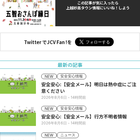
この記事が気に入ったら
上越妙高タウン情報にいいね！しよう
Twitter でJCV Fan !を
最新の記事
安全安心情報
NEW
安全安心:【安全メール】明日は熱中症にご注
意ください
2026年8月6日
- 14時間前
安全安心情報
NEW
安全安心:【安全メール】行方不明者情報
2026年8月6日
- 14時間前
ニュース
NEW