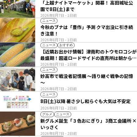
「上越ナイトマーケット」開幕！ 高田城址公
園で8日(土)まで
2026年8月7日
- 1日前
ニュース
今秋のブナは「豊作」予測 クマ出没に引き続
き注意！
2026年8月7日
- 1日前
ニュース
おすすめ
【近隣お出かけ情報】津南町のトウモロコシが
最盛期！国道ロードサイドの直売所は朝から長
い列
2026年8月7日
- 1日前
ニュース
妙高市で戦没者記憶展 ～語り継ぐ戦争の記憶
～
2026年8月7日
- 2日前
ニュース
8日(土)以降 暑さ少し和らぐも大気は不安定
2026年8月7日
- 2日前
グルメ
ニュース
新グルメ誕生「３色おにぎり」 3商工会議所 ×
いっさく
2026年8月7日
- 2日前