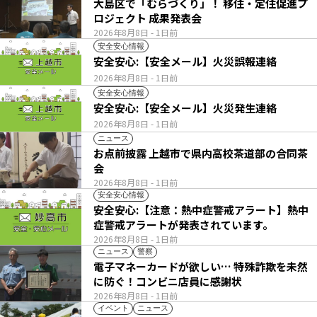
大島区で「むらづくり」！ 移住・定住促進プ
ロジェクト 成果発表会
2026年8月8日
- 1日前
安全安心情報
安全安心:【安全メール】火災誤報連絡
2026年8月8日
- 1日前
安全安心情報
安全安心:【安全メール】火災発生連絡
2026年8月8日
- 1日前
ニュース
お点前披露 上越市で県内高校茶道部の合同茶
会
2026年8月8日
- 1日前
安全安心情報
安全安心:【注意：熱中症警戒アラート】熱中
症警戒アラートが発表されています。
2026年8月8日
- 1日前
ニュース
警察
電子マネーカードが欲しい… 特殊詐欺を未然
に防ぐ！コンビニ店員に感謝状
2026年8月8日
- 1日前
イベント
ニュース