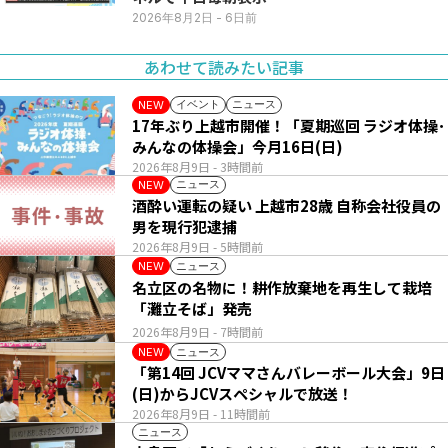
2026年8月2日
- 6日前
あわせて読みたい記事
イベント
ニュース
NEW
17年ぶり上越市開催！「夏期巡回 ラジオ体操･
みんなの体操会」今月16日(日)
2026年8月9日
- 3時間前
ニュース
NEW
酒酔い運転の疑い 上越市28歳 自称会社役員の
男を現行犯逮捕
2026年8月9日
- 5時間前
ニュース
NEW
名立区の名物に！耕作放棄地を再生して栽培
「灘立そば」発売
2026年8月9日
- 7時間前
ニュース
NEW
「第14回 JCVママさんバレーボール大会」9日
(日)からJCVスペシャルで放送！
2026年8月9日
- 11時間前
ニュース