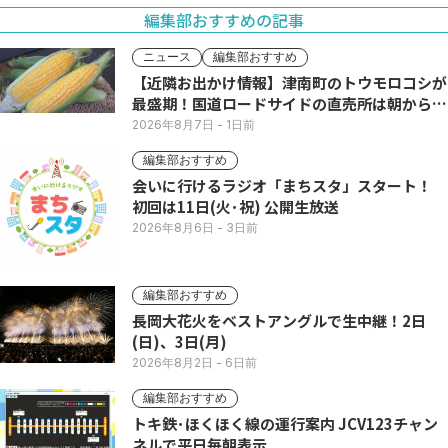
編集部おすすめの記事
ニュース
編集部おすすめ
【近隣お出かけ情報】津南町のトウモロコシが
最盛期！国道ロードサイドの直売所は朝から長
い列
2026年8月7日
- 1日前
編集部おすすめ
会いに行けるラジオ「まちスタ」スタート！
初回は11日(火･祝) 公開生放送
2026年8月6日
- 3日前
編集部おすすめ
長岡大花火をベストアングルで生中継！2日
(日)、3日(月)
2026年8月2日
- 6日前
編集部おすすめ
トキ鉄･ほくほく線の運行案内 JCV123チャン
ネルで平日毎朝表示