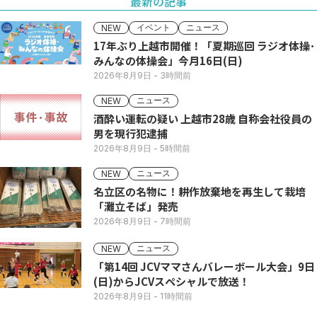
最新の記事
イベント
ニュース
NEW
17年ぶり上越市開催！「夏期巡回 ラジオ体操･
みんなの体操会」今月16日(日)
2026年8月9日
- 3時間前
ニュース
NEW
酒酔い運転の疑い 上越市28歳 自称会社役員の
男を現行犯逮捕
2026年8月9日
- 5時間前
ニュース
NEW
名立区の名物に！耕作放棄地を再生して栽培
「灘立そば」発売
2026年8月9日
- 7時間前
ニュース
NEW
「第14回 JCVママさんバレーボール大会」9日
(日)からJCVスペシャルで放送！
2026年8月9日
- 11時間前