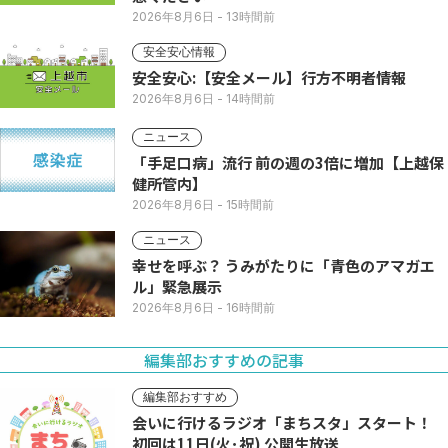
2026年8月6日
- 13時間前
安全安心情報
安全安心:【安全メール】行方不明者情報
2026年8月6日
- 14時間前
ニュース
「手足口病」流行 前の週の3倍に増加【上越保
健所管内】
2026年8月6日
- 15時間前
ニュース
幸せを呼ぶ？ うみがたりに「青色のアマガエ
ル」緊急展示
2026年8月6日
- 16時間前
編集部おすすめの記事
編集部おすすめ
会いに行けるラジオ「まちスタ」スタート！
初回は11日(火･祝) 公開生放送