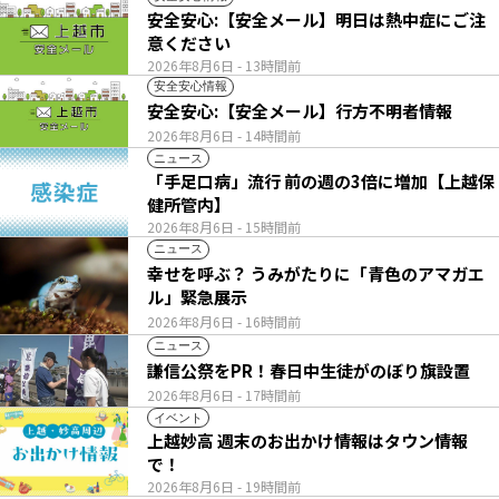
安全安心:【安全メール】明日は熱中症にご注
意ください
2026年8月6日
- 13時間前
安全安心情報
安全安心:【安全メール】行方不明者情報
2026年8月6日
- 14時間前
ニュース
「手足口病」流行 前の週の3倍に増加【上越保
健所管内】
2026年8月6日
- 15時間前
ニュース
幸せを呼ぶ？ うみがたりに「青色のアマガエ
ル」緊急展示
2026年8月6日
- 16時間前
ニュース
謙信公祭をPR！春日中生徒がのぼり旗設置
2026年8月6日
- 17時間前
イベント
上越妙高 週末のお出かけ情報はタウン情報
で！
2026年8月6日
- 19時間前