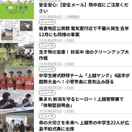
安全安心:【安全メール】熱中症にご注意くだ
さい
2026年8月6日
- 22時間前
ニュース
板倉地区公民館 電気室付近で不審火発生 去年
12月にも同様の事案
2026年8月5日
- 1日前
ニュース
生き物の宝庫！ 妙高中 池のクリーンアップ大
作戦
2026年8月5日
- 1日前
ニュース
中学生硬式野球チーム「上越ヤング」4選手が
国際大会へ！小菅市長に意気込み語る
2026年8月5日
- 1日前
ニュース
集まれ 新潟を守るヒーロー！上越警察署で
「体験型説明会」
2026年8月5日
- 1日前
ニュース
命の大切さを未来へ 上越市の中学生22人が広
島平和式典に出席