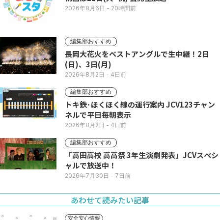
2026年8月6日
- 20時間前
編集部おすすめ
長岡大花火をベストアングルで生中継！2日
(日)、3日(月)
2026年8月2日
- 4日前
編集部おすすめ
トキ鉄･ほくほく線の運行案内 JCV123チャン
ネルで平日毎朝表示
2026年8月2日
- 4日前
編集部おすすめ
「高田高校 高高祭 3年生演劇発表」JCVスペシ
ャルで放送中！
2026年7月30日
- 7日前
あわせて読みたい記事
安全安心情報