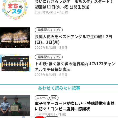
会いに行けるラジオ「まちスタ」スタート！
初回は11日(火･祝) 公開生放送
2026年8月6日
- 4日前
編集部おすすめ
長岡大花火をベストアングルで生中継！2日
(日)、3日(月)
2026年8月2日
- 8日前
編集部おすすめ
トキ鉄･ほくほく線の運行案内 JCV123チャン
ネルで平日毎朝表示
2026年8月2日
- 8日前
あわせて読みたい記事
ニュース
警察
電子マネーカードが欲しい… 特殊詐欺を未然
に防ぐ！コンビニ店員に感謝状
2026年8月8日
- 2日前