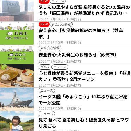
ニュース
NEW
ゑしんの里やすらぎ荘 泉質異なる2つの温泉の
うち「飯田温泉」が基準満たさず 表示取りや
め
2026年8月10日
- 10時間前
安全安心情報
NEW
安全安心:【火災情報誤報のお知らせ（妙高
市）】
2026年8月10日
- 11時間前
安全安心情報
安全安心:火災発生のお知らせ（妙高市）
2026年8月10日
- 12時間前
グルメ
ニュース
心と身体が整う新感覚メニューを提供！「参道
カフェ 香茶甜」8月オープン
2026年8月10日
- 12時間前
ニュース
イージス艦「みょうこう」11年ぶり直江津港
で一般公開
2026年8月10日
- 13時間前
ニュース
見て 食べて 夏を楽しむ！板倉区久々野 ヒマワ
リ見ごろ