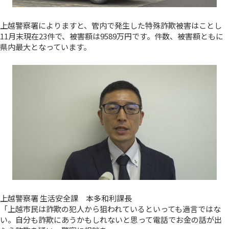
上越警察署によりますと、管内で発生した特殊詐欺被害はことし
11月末現在23件で、被害額は9589万円です。件数、被害額ともに
県内最大となっています。
上越警察署 生活安全課 本多和利課長
「上越市民は詐欺の犯人から狙われているといっても過言ではな
い。自分も詐欺にあうかもしれないと思って電話でお金の話が出