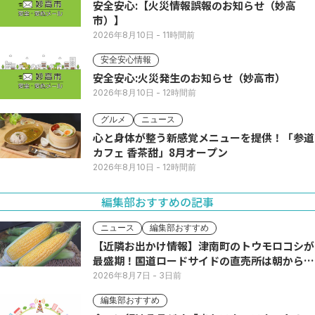
安全安心:【火災情報誤報のお知らせ（妙高
市）】
2026年8月10日
- 11時間前
安全安心情報
安全安心:火災発生のお知らせ（妙高市）
2026年8月10日
- 12時間前
グルメ
ニュース
心と身体が整う新感覚メニューを提供！「参道
カフェ 香茶甜」8月オープン
2026年8月10日
- 12時間前
編集部おすすめの記事
ニュース
編集部おすすめ
【近隣お出かけ情報】津南町のトウモロコシが
最盛期！国道ロードサイドの直売所は朝から長
い列
2026年8月7日
- 3日前
編集部おすすめ