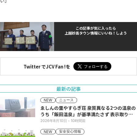
い」
この記事が気に入ったら
上越妙高タウン情報にいいね！しよう
Twitter でJCV Fan !を
最新の記事
ニュース
NEW
ゑしんの里やすらぎ荘 泉質異なる2つの温泉の
うち「飯田温泉」が基準満たさず 表示取りや
め
2026年8月10日
- 10時間前
安全安心情報
NEW