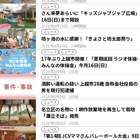
2026年8月10日
- 13時間前
ニュース
さん来夢あらいに「キッズジャブジャブ広場」
16日(日)まで開設
2026年8月10日
- 14時間前
ニュース
坊ヶ池の水に感謝！「きよさと坊太郎祭り」
2026年8月10日
- 14時間前
イベント
ニュース
17年ぶり上越市開催！「夏期巡回 ラジオ体操･
みんなの体操会」今月16日(日)
2026年8月9日
- 1日前
ニュース
酒酔い運転の疑い 上越市28歳 自称会社役員の
男を現行犯逮捕
2026年8月9日
- 1日前
ニュース
名立区の名物に！耕作放棄地を再生して栽培
「灘立そば」発売
2026年8月9日
- 1日前
ニュース
「第14回 JCVママさんバレーボール大会」9日