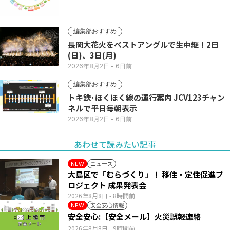
編集部おすすめ
長岡大花火をベストアングルで生中継！2日
(日)、3日(月)
2026年8月2日
- 6日前
編集部おすすめ
トキ鉄･ほくほく線の運行案内 JCV123チャン
ネルで平日毎朝表示
2026年8月2日
- 6日前
あわせて読みたい記事
ニュース
NEW
大島区で「むらづくり」！ 移住・定住促進プ
ロジェクト 成果発表会
2026年8月8日
- 8時間前
安全安心情報
NEW
安全安心:【安全メール】火災誤報連絡
2026年8月8日
- 9時間前