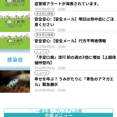
症警戒アラートが発表されています。
2026年8月7日
- 1日前
安全安心情報
安全安心:【安全メール】明日は熱中症にご注
意ください
2026年8月6日
- 2日前
安全安心情報
安全安心:【安全メール】行方不明者情報
2026年8月6日
- 2日前
ニュース
「手足口病」流行 前の週の3倍に増加【上越保
健所管内】
2026年8月6日
- 2日前
ニュース
幸せを呼ぶ？ うみがたりに「青色のアマガエ
ル」緊急展示
2026年8月6日
- 2日前