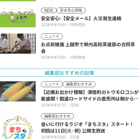
安全安心情報
NEW
安全安心:【安全メール】火災発生連絡
2026年8月8日
- 10時間前
ニュース
お点前披露 上越市で県内高校茶道部の合同茶
会
2026年8月8日
- 13時間前
編集部おすすめの記事
ニュース
編集部おすすめ
【近隣お出かけ情報】津南町のトウモロコシが
最盛期！国道ロードサイドの直売所は朝から長
い列
2026年8月7日
- 1日前
編集部おすすめ
会いに行けるラジオ「まちスタ」スタート！
初回は11日(火･祝) 公開生放送
2026年8月6日
- 2日前