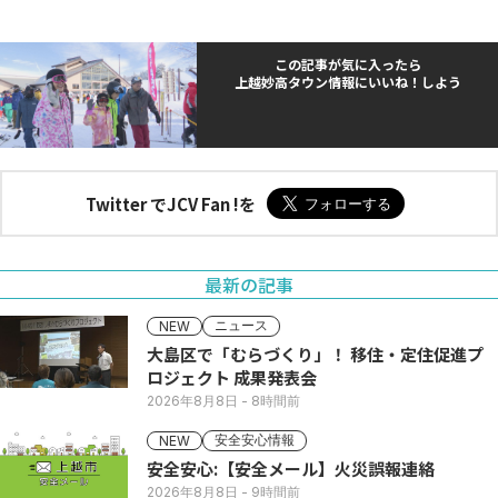
この記事が気に入ったら
上越妙高タウン情報にいいね！しよう
Twitter でJCV Fan !を
最新の記事
ニュース
NEW
大島区で「むらづくり」！ 移住・定住促進プ
ロジェクト 成果発表会
2026年8月8日
- 8時間前
安全安心情報
NEW
安全安心:【安全メール】火災誤報連絡
2026年8月8日
- 9時間前