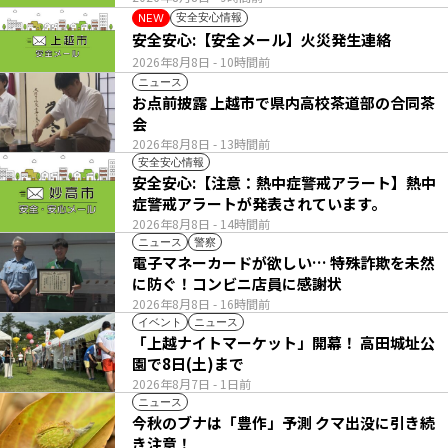
安全安心情報
NEW
安全安心:【安全メール】火災発生連絡
2026年8月8日
- 10時間前
ニュース
お点前披露 上越市で県内高校茶道部の合同茶
会
2026年8月8日
- 13時間前
安全安心情報
安全安心:【注意：熱中症警戒アラート】熱中
症警戒アラートが発表されています。
2026年8月8日
- 14時間前
ニュース
警察
電子マネーカードが欲しい… 特殊詐欺を未然
に防ぐ！コンビニ店員に感謝状
2026年8月8日
- 16時間前
イベント
ニュース
「上越ナイトマーケット」開幕！ 高田城址公
園で8日(土)まで
2026年8月7日
- 1日前
ニュース
今秋のブナは「豊作」予測 クマ出没に引き続
き注意！