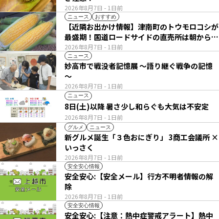
2026年8月7日
- 1日前
ニュース
おすすめ
【近隣お出かけ情報】津南町のトウモロコシが
最盛期！国道ロードサイドの直売所は朝から長
い列
2026年8月7日
- 1日前
ニュース
妙高市で戦没者記憶展 ～語り継ぐ戦争の記憶
～
2026年8月7日
- 1日前
ニュース
8日(土)以降 暑さ少し和らぐも大気は不安定
2026年8月7日
- 1日前
グルメ
ニュース
新グルメ誕生「３色おにぎり」 3商工会議所 ×
いっさく
2026年8月7日
- 1日前
安全安心情報
安全安心:【安全メール】行方不明者情報の解
除
2026年8月7日
- 1日前
安全安心情報
安全安心:【注意：熱中症警戒アラート】熱中