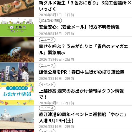
新グルメ誕生「３色おにぎり」 3商工会議所 ×
いっさく
2026年8月7日
- 1日前
安全安心情報
安全安心:【安全メール】行方不明者情報
2026年8月6日
- 2日前
ニュース
幸せを呼ぶ？ うみがたりに「青色のアマガエ
ル」緊急展示
2026年8月6日
- 2日前
ニュース
謙信公祭をPR！春日中生徒がのぼり旗設置
2026年8月6日
- 2日前
イベント
上越妙高 週末のお出かけ情報はタウン情報
で！
2026年8月6日
- 2日前
ニュース
直江津港60周年イベントに巡視船「やひこ」
入港 9月19日(土)
2026年8月6日
- 2日前
イベント