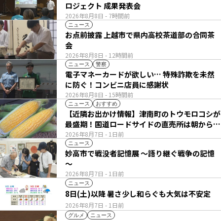
ロジェクト 成果発表会
2026年8月8日
- 7時間前
ニュース
お点前披露 上越市で県内高校茶道部の合同茶
会
2026年8月8日
- 12時間前
ニュース
警察
電子マネーカードが欲しい… 特殊詐欺を未然
に防ぐ！コンビニ店員に感謝状
2026年8月8日
- 15時間前
ニュース
おすすめ
【近隣お出かけ情報】津南町のトウモロコシが
最盛期！国道ロードサイドの直売所は朝から長
い列
2026年8月7日
- 1日前
ニュース
妙高市で戦没者記憶展 ～語り継ぐ戦争の記憶
～
2026年8月7日
- 1日前
ニュース
8日(土)以降 暑さ少し和らぐも大気は不安定
2026年8月7日
- 1日前
グルメ
ニュース