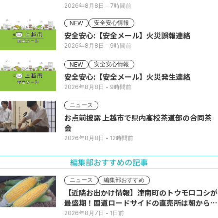
2026年8月8日
- 7時間前
安全安心情報
NEW
安全安心:【安全メール】火災誤報連絡
2026年8月8日
- 9時間前
安全安心情報
NEW
安全安心:【安全メール】火災発生連絡
2026年8月8日
- 9時間前
ニュース
お点前披露 上越市で県内高校茶道部の合同茶
会
2026年8月8日
- 12時間前
編集部おすすめの記事
ニュース
編集部おすすめ
【近隣お出かけ情報】津南町のトウモロコシが
最盛期！国道ロードサイドの直売所は朝から長
い列
2026年8月7日
- 1日前