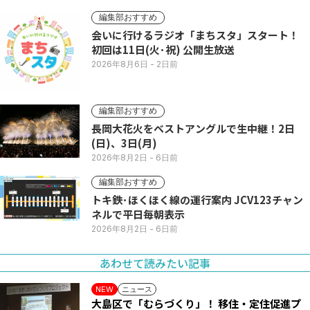
編集部おすすめ
会いに行けるラジオ「まちスタ」スタート！
初回は11日(火･祝) 公開生放送
2026年8月6日
- 2日前
編集部おすすめ
長岡大花火をベストアングルで生中継！2日
(日)、3日(月)
2026年8月2日
- 6日前
編集部おすすめ
トキ鉄･ほくほく線の運行案内 JCV123チャン
ネルで平日毎朝表示
2026年8月2日
- 6日前
あわせて読みたい記事
ニュース
NEW
大島区で「むらづくり」！ 移住・定住促進プ