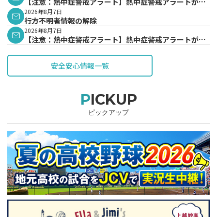
【注意：熱中症警戒アラート】熱中症警戒アラートが発
表されています。
2026年8月7日
行方不明者情報の解除
2026年8月7日
【注意：熱中症警戒アラート】熱中症警戒アラートが発
表されています。
安全安心情報一覧
PICKUP
ピックアップ