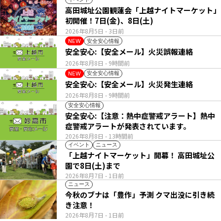
高田城址公園観蓮会「上越ナイトマーケット」
初開催！7日(金)、8日(土)
2026年8月5日
- 3日前
安全安心情報
NEW
安全安心:【安全メール】火災誤報連絡
2026年8月8日
- 9時間前
安全安心情報
NEW
安全安心:【安全メール】火災発生連絡
2026年8月8日
- 9時間前
安全安心情報
安全安心:【注意：熱中症警戒アラート】熱中
症警戒アラートが発表されています。
2026年8月8日
- 13時間前
イベント
ニュース
「上越ナイトマーケット」開幕！ 高田城址公
園で8日(土)まで
2026年8月7日
- 1日前
ニュース
今秋のブナは「豊作」予測 クマ出没に引き続
き注意！
2026年8月7日
- 1日前