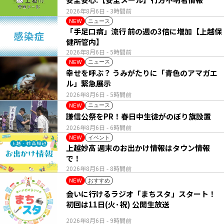
2026年8月6日
- 3時間前
ニュース
NEW
「手足口病」流行 前の週の3倍に増加【上越保
健所管内】
2026年8月6日
- 5時間前
ニュース
NEW
幸せを呼ぶ？ うみがたりに「青色のアマガエ
ル」緊急展示
2026年8月6日
- 5時間前
ニュース
NEW
謙信公祭をPR！春日中生徒がのぼり旗設置
2026年8月6日
- 6時間前
イベント
NEW
上越妙高 週末のお出かけ情報はタウン情報
で！
2026年8月6日
- 8時間前
おすすめ
NEW
会いに行けるラジオ「まちスタ」スタート！
初回は11日(火･祝) 公開生放送
2026年8月6日
- 9時間前