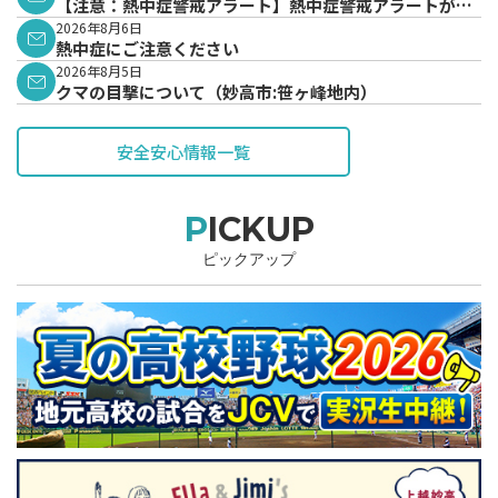
【注意：熱中症警戒アラート】熱中症警戒アラートが発
表されています。
2026年8月6日
熱中症にご注意ください
2026年8月5日
クマの目撃について（妙高市:笹ヶ峰地内）
安全安心情報一覧
PICKUP
ピックアップ