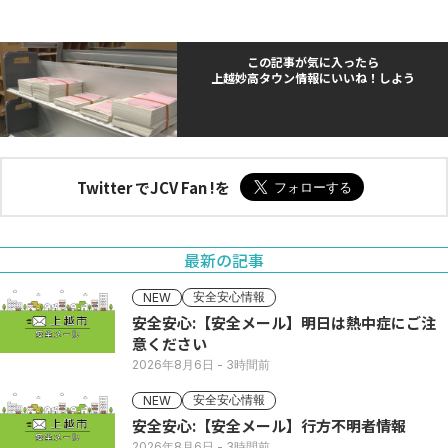
この記事が気に入ったら
上越妙高タウン情報にいいね！しよう
Twitter でJCV Fan !を
最新の記事
安全安心情報
NEW
安全安心:【安全メール】明日は熱中症にご注
意ください
2026年8月6日
- 3時間前
安全安心情報
NEW
安全安心:【安全メール】行方不明者情報
2026年8月6日
- 3時間前