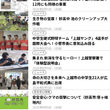
12月にも同様の事案
2026年8月5日
- 1日前
ニュース
生き物の宝庫！ 妙高中 池のクリーンアップ大
作戦
2026年8月5日
- 1日前
ニュース
中学生硬式野球チーム「上越ヤング」4選手が
国際大会へ！小菅市長に意気込み語る
2026年8月5日
- 1日前
ニュース
集まれ 新潟を守るヒーロー！上越警察署で
「体験型説明会」
2026年8月5日
- 1日前
ニュース
命の大切さを未来へ 上越市の中学生22人が広
島平和式典に出席
2026年8月5日
- 1日前
安全安心情報
安全安心:クマの目撃について（妙高市:笹ヶ峰
地内）
2026年8月5日
- 1日前