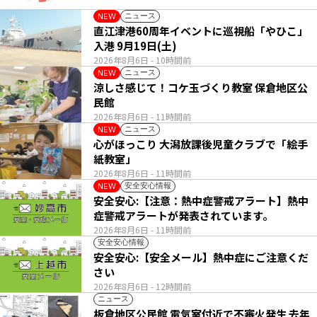
ニュース
NEW
直江津港60周年イベントに巡視船「やひこ」
入港 9月19日(土)
2026年8月6日
- 10時間前
ニュース
NEW
涼しさ感じて！コケ玉づくり教室 保倉地区公
民館
2026年8月6日
- 11時間前
ニュース
NEW
心がほっこり 大潟放課後児童クラブで「絵手
紙教室」
2026年8月6日
- 11時間前
安全安心情報
NEW
安全安心:【注意：熱中症警戒アラート】熱中
症警戒アラートが発表されています。
2026年8月6日
- 11時間前
安全安心情報
安全安心:【安全メール】熱中症にご注意くだ
さい
2026年8月6日
- 12時間前
ニュース
板倉地区公民館 電気室付近で不審火発生 去年