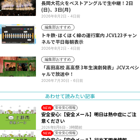
長岡大花火をベストアングルで生中継！2日
(日)、3日(月)
2026年8月2日
- 4日前
編集部おすすめ
トキ鉄･ほくほく線の運行案内 JCV123チャン
ネルで平日毎朝表示
2026年8月2日
- 4日前
編集部おすすめ
「高田高校 高高祭 3年生演劇発表」JCVスペシ
ャルで放送中！
2026年7月30日
- 6日前
あわせて読みたい記事
安全安心情報
NEW
安全安心:【安全メール】明日は熱中症にご注
意ください
2026年8月6日
- 3時間前
安全安心情報
NEW
安全安心:【安全メール】行方不明者情報